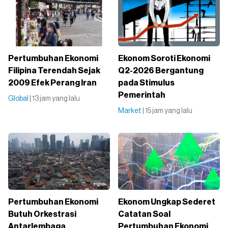
Pertumbuhan Ekonomi
Ekonom Soroti Ekonomi
Filipina Terendah Sejak
Q2-2026 Bergantung
2009 Efek Perang Iran
pada Stimulus
Pemerintah
Global
| 13 jam yang lalu
Market
| 15 jam yang lalu
Pertumbuhan Ekonomi
Ekonom Ungkap Sederet
Butuh Orkestrasi
Catatan Soal
Antarlembaga
Pertumbuhan Ekonomi