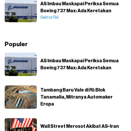
AS Imbau Maskapai Periksa Semua
Boeing 737 Max: Ada Keretakan
Sektor Riil
Populer
AS Imbau Maskapai Periksa Semua
Boeing 737 Max: Ada Keretakan
Tambang Baru Vale di RI: Blok
Tanamalia, Mitranya Automaker
Eropa
Wall Street Merosot Akibat AS-Iran