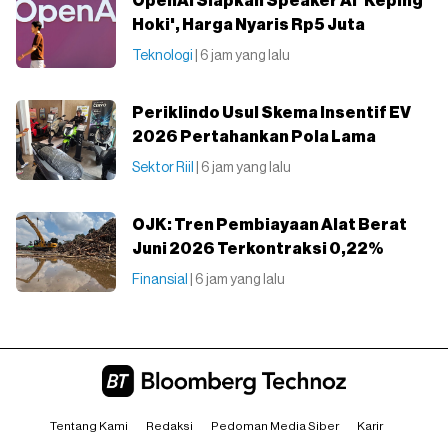
OpenAI Siapkan Speaker AI 'Keping
Hoki', Harga Nyaris Rp5 Juta
Teknologi
| 6 jam yang lalu
Periklindo Usul Skema Insentif EV
2026 Pertahankan Pola Lama
Sektor Riil
| 6 jam yang lalu
OJK: Tren Pembiayaan Alat Berat
Juni 2026 Terkontraksi 0,22%
Finansial
| 6 jam yang lalu
Tentang Kami
Redaksi
Pedoman Media Siber
Karir