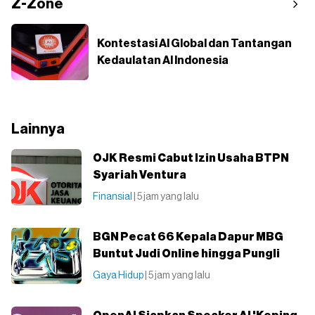
Z-Zone
Kontestasi AI Global dan Tantangan
Kedaulatan AI Indonesia
Lainnya
OJK Resmi Cabut Izin Usaha BTPN
Syariah Ventura
Finansial
| 5 jam yang lalu
BGN Pecat 66 Kepala Dapur MBG
Buntut Judi Online hingga Pungli
Gaya Hidup
| 5 jam yang lalu