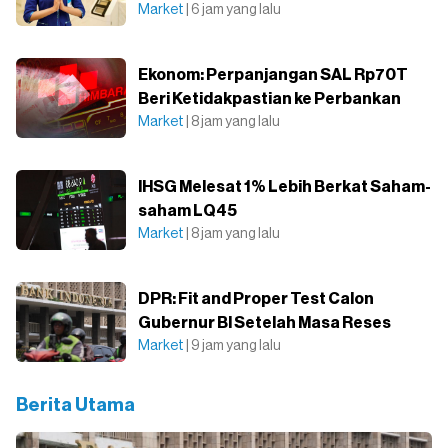
Market
| 6 jam yang lalu
Ekonom: Perpanjangan SAL Rp70T
Beri Ketidakpastian ke Perbankan
Market
| 8 jam yang lalu
IHSG Melesat 1% Lebih Berkat Saham-
saham LQ45
Market
| 8 jam yang lalu
DPR: Fit and Proper Test Calon
Gubernur BI Setelah Masa Reses
Market
| 9 jam yang lalu
Berita Utama