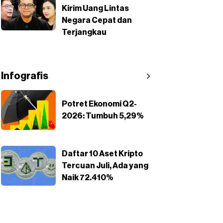
Kirim Uang Lintas
Negara Cepat dan
Terjangkau
Infografis
Potret Ekonomi Q2-
2026: Tumbuh 5,29%
Daftar 10 Aset Kripto
Tercuan Juli, Ada yang
Naik 72.410%