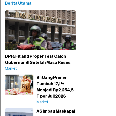
Berita Utama
DPR: Fit and Proper Test Calon
Gubernur BI Setelah Masa Reses
Market
BI: Uang Primer
Tumbuh 17,1%
Menjadi Rp2.254,5
T per Juli 2026
Market
AS Imbau Maskapai