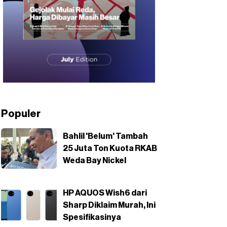
Populer
Bahlil 'Belum' Tambah
25 Juta Ton Kuota RKAB
Weda Bay Nickel
HP AQUOS Wish6 dari
Sharp Diklaim Murah, Ini
Spesifikasinya