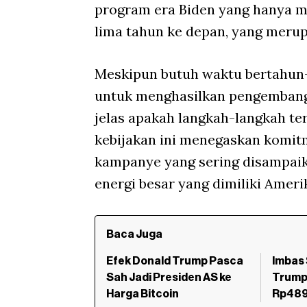
program era Biden yang hanya m
lima tahun ke depan, yang merup
Meskipun butuh waktu bertahun-
untuk menghasilkan pengembang
jelas apakah langkah-langkah te
kebijakan ini menegaskan komitm
kampanye yang sering disampaik
energi besar yang dimiliki Ameri
Baca Juga
Efek Donald Trump Pasca
Imbas 
Sah Jadi Presiden AS ke
Trump,
Harga Bitcoin
Rp489,