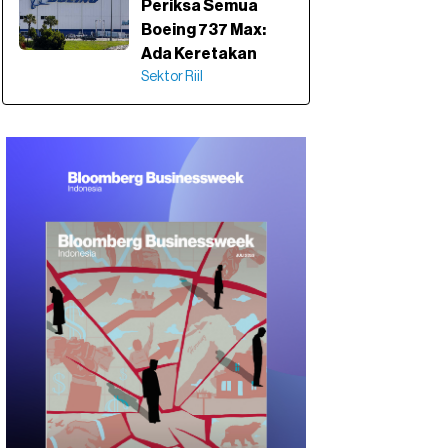
Periksa Semua
Boeing 737 Max:
Ada Keretakan
Sektor Riil