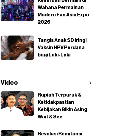
Keseruan Bermain di
Wahana Permainan
Modern Fun Asia Expo
2026
Tangis Anak SD Iringi
Vaksin HPV Perdana
bagi Laki-Laki
Video
Rupiah Terpuruk &
Ketidakpastian
Kebijakan Bikin Asing
Wait & See
Revolusi Remitansi