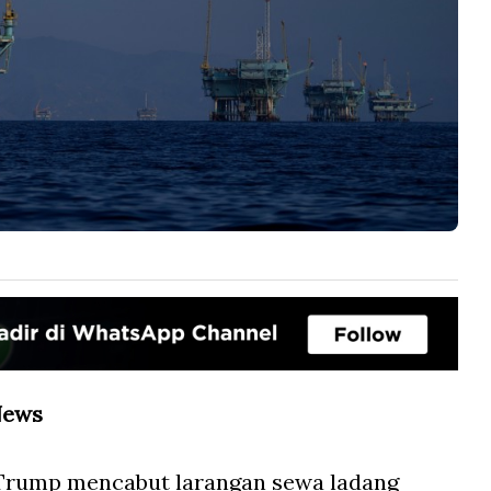
News
Trump mencabut larangan sewa ladang