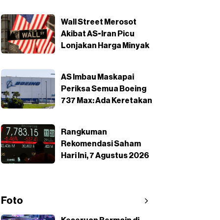
Wall Street Merosot
Akibat AS-Iran Picu
Lonjakan Harga Minyak
AS Imbau Maskapai
Periksa Semua Boeing
737 Max: Ada Keretakan
Rangkuman
Rekomendasi Saham
Hari Ini, 7 Agustus 2026
Foto