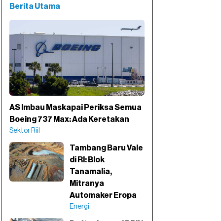
Berita Utama
AS Imbau Maskapai Periksa Semua
Boeing 737 Max: Ada Keretakan
Sektor Riil
Tambang Baru Vale
di RI: Blok
Tanamalia,
Mitranya
Automaker Eropa
Energi