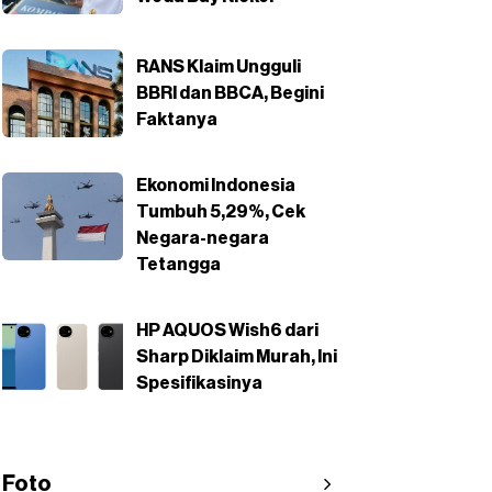
RANS Klaim Ungguli
BBRI dan BBCA, Begini
Faktanya
Ekonomi Indonesia
Tumbuh 5,29%, Cek
Negara-negara
Tetangga
HP AQUOS Wish6 dari
Sharp Diklaim Murah, Ini
Spesifikasinya
Foto