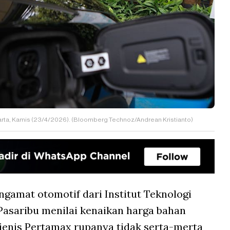
karta, Kamis (23/4/2026). (Bloomberg Technoz/Andrean Kristianto)
ngamat otomotif dari Institut Teknologi
Pasaribu menilai kenaikan harga bahan
jenis Pertamax rupanya tidak serta-merta