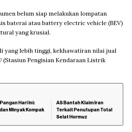
sumen belum siap melakukan lompatan
is baterai atau battery electric vehicle (BEV)
ural yang krusial.
 yang lebih tinggi, kekhawatiran nilai jual
 (Stasiun Pengisian Kendaraan Listrik
Pangan Hari Ini:
AS Bantah Klaim Iran
 dan Minyak Kompak
Terkait Penutupan Total
Selat Hormuz