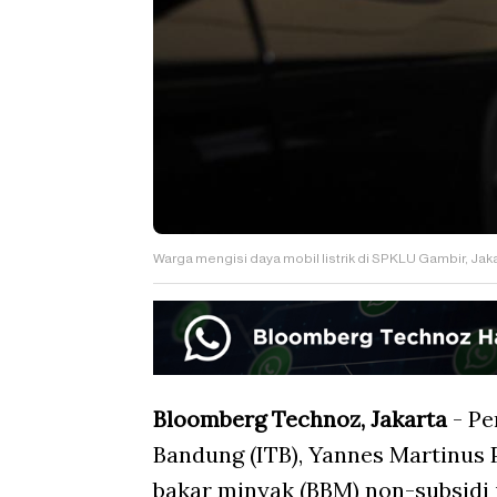
Warga mengisi daya mobil listrik di SPKLU Gambir, Ja
Bloomberg Technoz, Jakarta
- Pe
Bandung (ITB), Yannes Martinus 
bakar minyak (BBM) non-subsidi 