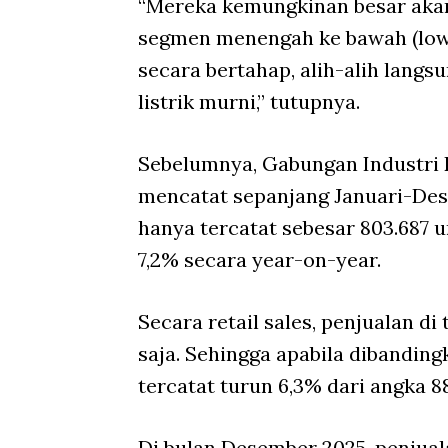
“Mereka kemungkinan besar akan
segmen menengah ke bawah (lo
secara bertahap, alih-alih lang
listrik murni,” tutupnya.
Sebelumnya, Gabungan Industri
mencatat sepanjang Januari-Des
hanya tercatat sebesar 803.687 
7,2% secara year-on-year.
Secara retail sales, penjualan di
saja. Sehingga apabila dibandin
tercatat turun 6,3% dari angka 88
Di bulan Desember 2025, penjual