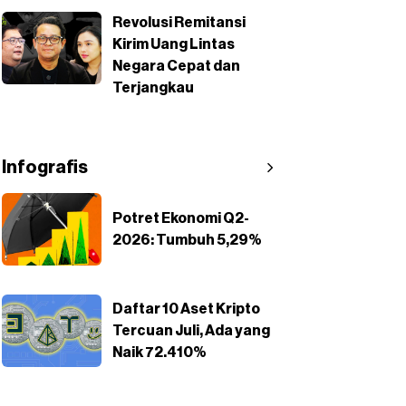
Revolusi Remitansi
Kirim Uang Lintas
Negara Cepat dan
Terjangkau
Infografis
Potret Ekonomi Q2-
2026: Tumbuh 5,29%
Daftar 10 Aset Kripto
Tercuan Juli, Ada yang
Naik 72.410%