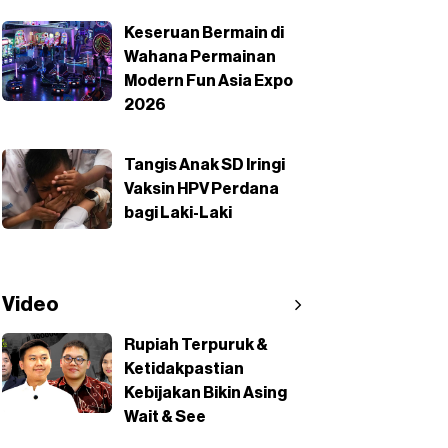
Keseruan Bermain di
Wahana Permainan
Modern Fun Asia Expo
2026
Tangis Anak SD Iringi
Vaksin HPV Perdana
bagi Laki-Laki
Video
Rupiah Terpuruk &
Ketidakpastian
Kebijakan Bikin Asing
Wait & See