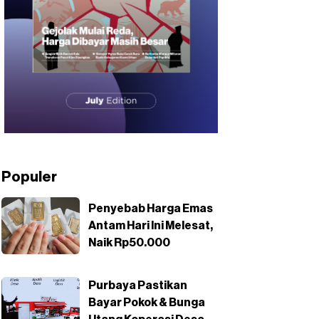
Populer
Penyebab Harga Emas
Antam Hari Ini Melesat,
Naik Rp50.000
Purbaya Pastikan
Bayar Pokok & Bunga