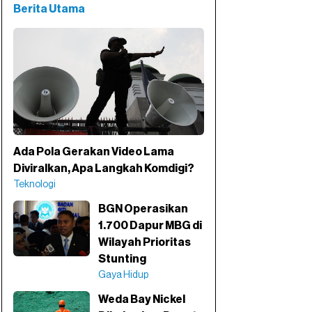
Berita Utama
Ada Pola Gerakan Video Lama
Diviralkan, Apa Langkah Komdigi?
Teknologi
BGN Operasikan
1.700 Dapur MBG di
Wilayah Prioritas
Stunting
Gaya Hidup
Weda Bay Nickel