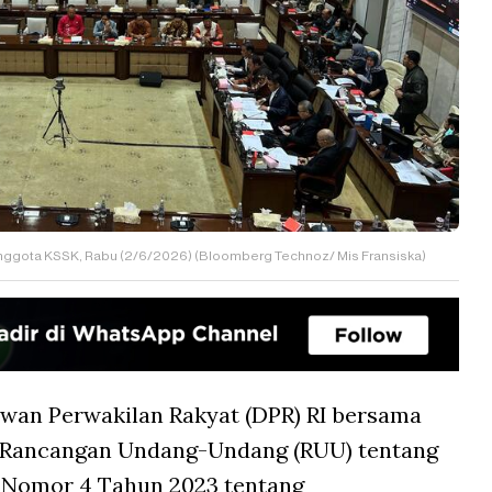
ggota KSSK, Rabu (2/6/2026) (Bloomberg Technoz/ Mis Fransiska)
wan Perwakilan Rakyat (DPR) RI bersama
 Rancangan Undang-Undang (RUU) tentang
Nomor 4 Tahun 2023 tentang