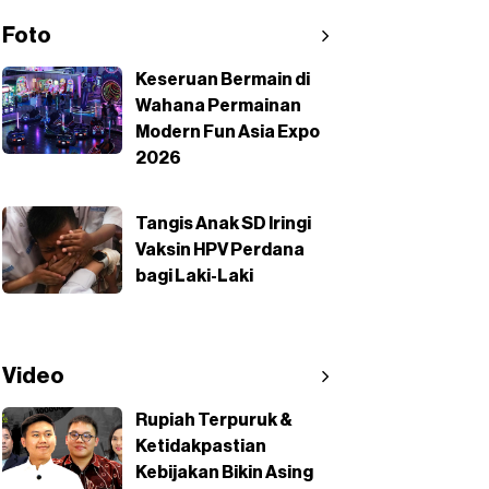
Foto
Keseruan Bermain di
Wahana Permainan
Modern Fun Asia Expo
2026
Tangis Anak SD Iringi
Vaksin HPV Perdana
bagi Laki-Laki
Video
Rupiah Terpuruk &
Ketidakpastian
Kebijakan Bikin Asing