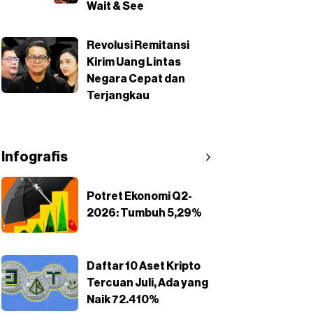
Wait & See
Revolusi Remitansi
Kirim Uang Lintas
Negara Cepat dan
Terjangkau
Infografis
Potret Ekonomi Q2-
2026: Tumbuh 5,29%
Daftar 10 Aset Kripto
Tercuan Juli, Ada yang
Naik 72.410%