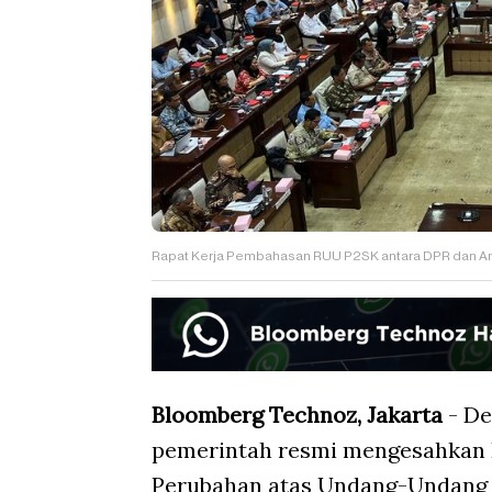
Rapat Kerja Pembahasan RUU P2SK antara DPR dan An
Bloomberg Technoz, Jakarta
- De
pemerintah resmi mengesahkan
Perubahan atas Undang-Undang 