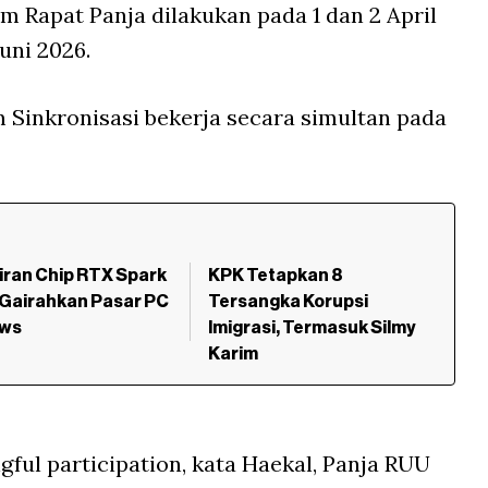
 Rapat Panja dilakukan pada 1 dan 2 April
Juni 2026.
Sinkronisasi bekerja secara simultan pada
ran Chip RTX Spark
KPK Tetapkan 8
 Gairahkan Pasar PC
Tersangka Korupsi
ws
Imigrasi, Termasuk Silmy
Karim
ul participation, kata Haekal, Panja RUU