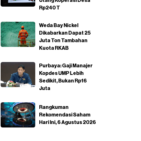
Utang Koperasi Desa
Rp240 T
Weda Bay Nickel
Dikabarkan Dapat 25
Juta Ton Tambahan
Kuota RKAB
Purbaya: Gaji Manajer
Kopdes UMP Lebih
Sedikit, Bukan Rp16
Juta
Rangkuman
Rekomendasi Saham
Hari Ini, 6 Agustus 2026