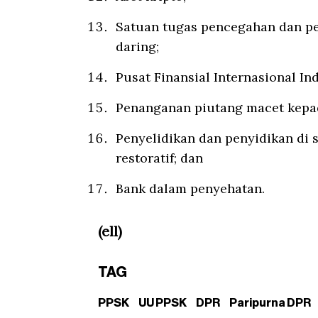
⁠Satuan tugas pencegahan dan p
daring;
⁠Pusat Finansial Internasional In
⁠Penanganan piutang macet kep
Penyelidikan dan penyidikan di 
restoratif; dan
Bank dalam penyehatan.
(ell)
TAG
PPSK
UU PPSK
DPR
Paripurna DPR