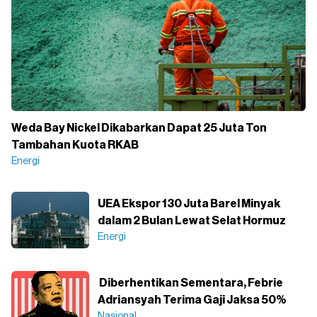
Weda Bay Nickel Dikabarkan Dapat 25 Juta Ton
Tambahan Kuota RKAB
Energi
UEA Ekspor 130 Juta Barel Minyak
dalam 2 Bulan Lewat Selat Hormuz
Energi
Diberhentikan Sementara, Febrie
Adriansyah Terima Gaji Jaksa 50%
Nasional