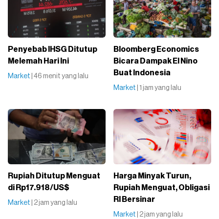
Penyebab IHSG Ditutup
Bloomberg Economics
Melemah Hari Ini
Bicara Dampak El Nino
Buat Indonesia
Market
| 46 menit yang lalu
Market
| 1 jam yang lalu
Rupiah Ditutup Menguat
Harga Minyak Turun,
di Rp17.918/US$
Rupiah Menguat, Obligasi
RI Bersinar
Market
| 2 jam yang lalu
Market
| 2 jam yang lalu