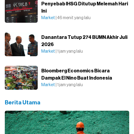
Penyebab IHSG Ditutup Melemah Hari
Ini
Market
| 46 menit yang lalu
Danantara Tutup 274 BUMN Akhir Juli
2026
Market
| 1 jam yang lalu
Bloomberg Economics Bicara
Dampak El Nino Buat Indonesia
Market
| 1 jam yang lalu
Berita Utama