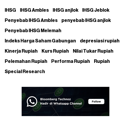
IHSG
IHSG Ambles
IHSG anjlok
IHSG Jeblok
Penyebab IHSG Ambles
penyebab IHSG anjlok
Penyebab IHSG Melemah
Indeks Harga Saham Gabungan
depresiasi rupiah
Kinerja Rupiah
Kurs Rupiah
Nilai Tukar Rupiah
Pelemahan Rupiah
Performa Rupiah
Rupiah
Special Research