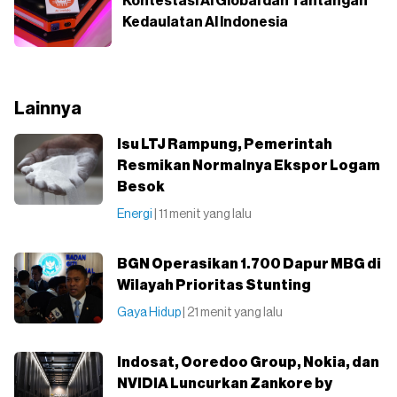
Kontestasi AI Global dan Tantangan
Kedaulatan AI Indonesia
Lainnya
Isu LTJ Rampung, Pemerintah
Resmikan Normalnya Ekspor Logam
Besok
Energi
| 11 menit yang lalu
BGN Operasikan 1.700 Dapur MBG di
Wilayah Prioritas Stunting
Gaya Hidup
| 21 menit yang lalu
Indosat, Ooredoo Group, Nokia, dan
NVIDIA Luncurkan Zankore by