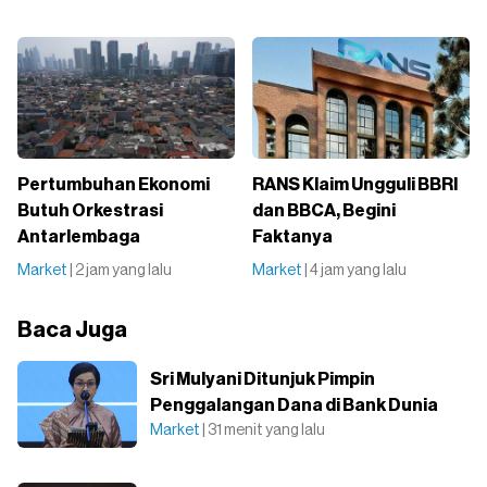
Pertumbuhan Ekonomi
RANS Klaim Ungguli BBRI
Butuh Orkestrasi
dan BBCA, Begini
Antarlembaga
Faktanya
Market
| 2 jam yang lalu
Market
| 4 jam yang lalu
Baca Juga
Sri Mulyani Ditunjuk Pimpin
Penggalangan Dana di Bank Dunia
Market
| 31 menit yang lalu