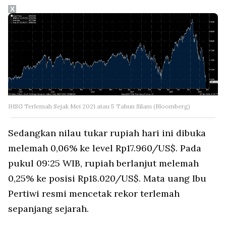
X
IHSG Terlemah Sejak Mei 2021 atau 5 Tahun Silam (Bloomberg)
Sedangkan nilau tukar rupiah hari ini dibuka
melemah 0,06% ke level Rp17.960/US$. Pada
pukul 09:25 WIB, rupiah berlanjut melemah
0,25% ke posisi Rp18.020/US$. Mata uang Ibu
Pertiwi resmi mencetak rekor terlemah
sepanjang sejarah.