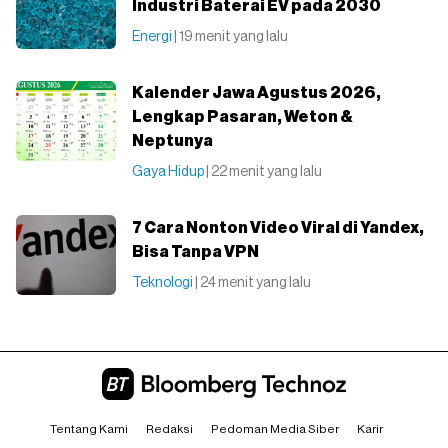
Industri Baterai EV pada 2030
Energi
| 19 menit yang lalu
Kalender Jawa Agustus 2026,
Lengkap Pasaran, Weton &
Neptunya
Gaya Hidup
| 22 menit yang lalu
7 Cara Nonton Video Viral di Yandex,
Bisa Tanpa VPN
Teknologi
| 24 menit yang lalu
Tentang Kami
Redaksi
Pedoman Media Siber
Karir