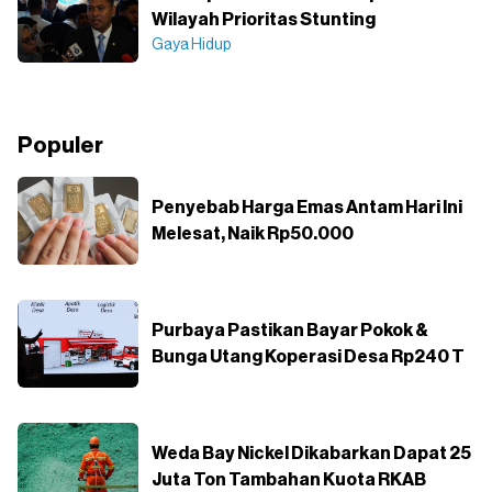
Wilayah Prioritas Stunting
Gaya Hidup
Populer
Penyebab Harga Emas Antam Hari Ini
Melesat, Naik Rp50.000
Purbaya Pastikan Bayar Pokok &
Bunga Utang Koperasi Desa Rp240 T
Weda Bay Nickel Dikabarkan Dapat 25
Juta Ton Tambahan Kuota RKAB