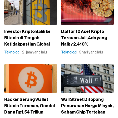
Investor Kripto Balik ke
Daftar 10 Aset Kripto
Bitcoin di Tengah
Tercuan Juli, Ada yang
Ketidakpastian Global
Naik 72.410%
Teknologi
| 21 jam yang lalu
Teknologi
| 3 hari yang lalu
Hacker Serang Wallet
Wall Street Ditopang
Bitcoin Teraman, Gondol
Penurunan Harga Minyak,
Dana Rp1,54 Triliun
Saham Chip Tertekan