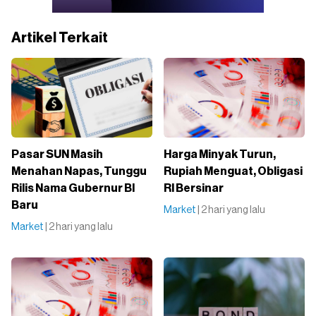
Artikel Terkait
Pasar SUN Masih
Harga Minyak Turun,
Menahan Napas, Tunggu
Rupiah Menguat, Obligasi
Rilis Nama Gubernur BI
RI Bersinar
Baru
Market
| 2 hari yang lalu
Market
| 2 hari yang lalu