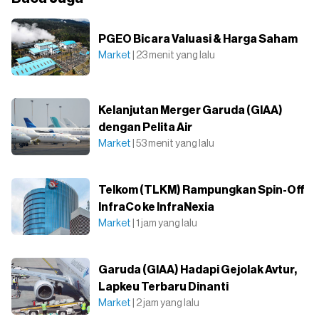
PGEO Bicara Valuasi & Harga Saham
Market
| 23 menit yang lalu
Kelanjutan Merger Garuda (GIAA)
dengan Pelita Air
Market
| 53 menit yang lalu
Telkom (TLKM) Rampungkan Spin-Off
InfraCo ke InfraNexia
Market
| 1 jam yang lalu
Garuda (GIAA) Hadapi Gejolak Avtur,
Lapkeu Terbaru Dinanti
Market
| 2 jam yang lalu