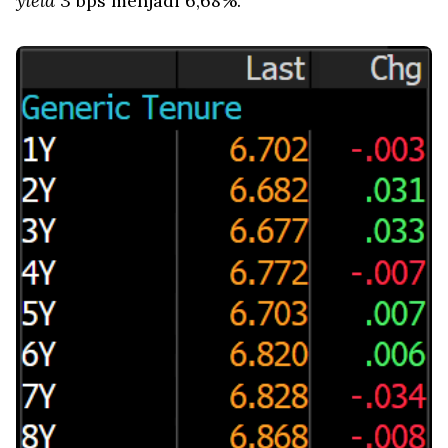
yield
3 bps menjadi 6,68%.