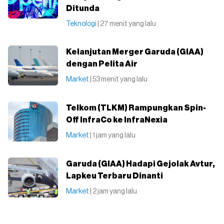
Ditunda
Teknologi
| 27 menit yang lalu
Kelanjutan Merger Garuda (GIAA)
dengan Pelita Air
Market
| 53 menit yang lalu
Telkom (TLKM) Rampungkan Spin-
Off InfraCo ke InfraNexia
Market
| 1 jam yang lalu
Garuda (GIAA) Hadapi Gejolak Avtur,
Lapkeu Terbaru Dinanti
Market
| 2 jam yang lalu