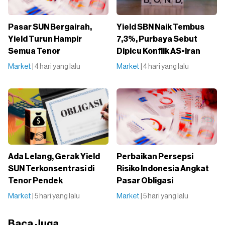
Pasar SUN Bergairah,
Yield SBN Naik Tembus
Yield Turun Hampir
7,3%, Purbaya Sebut
Semua Tenor
Dipicu Konflik AS-Iran
Market
| 4 hari yang lalu
Market
| 4 hari yang lalu
Ada Lelang, Gerak Yield
Perbaikan Persepsi
SUN Terkonsentrasi di
Risiko Indonesia Angkat
Tenor Pendek
Pasar Obligasi
Market
| 5 hari yang lalu
Market
| 5 hari yang lalu
Baca Juga