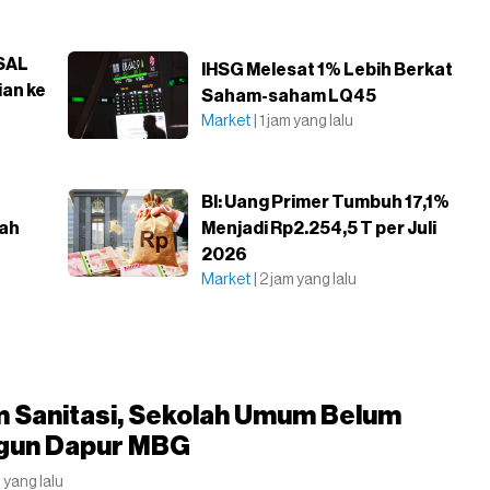
SAL
IHSG Melesat 1% Lebih Berkat
ian ke
Saham-saham LQ45
Market
| 1 jam yang lalu
BI: Uang Primer Tumbuh 17,1%
lah
Menjadi Rp2.254,5 T per Juli
2026
Market
| 2 jam yang lalu
m Sanitasi, Sekolah Umum Belum
gun Dapur MBG
t yang lalu