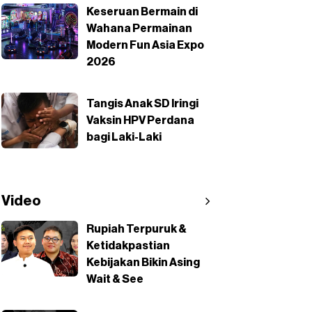
Keseruan Bermain di
Wahana Permainan
Modern Fun Asia Expo
2026
Tangis Anak SD Iringi
Vaksin HPV Perdana
bagi Laki-Laki
Video
Rupiah Terpuruk &
Ketidakpastian
Kebijakan Bikin Asing
Wait & See