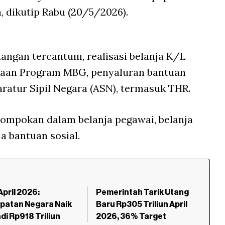
a, dikutip Rabu (20/5/2026).
ngan tercantum, realisasi belanja K/L
anaan Program MBG, penyaluran bantuan
aratur Sipil Negara (ASN), termasuk THR.
lompokan dalam belanja pegawai, belanja
a bantuan sosial.
pril 2026:
Pemerintah Tarik Utang
patan Negara Naik
Baru Rp305 Triliun April
di Rp918 Triliun
2026, 36% Target