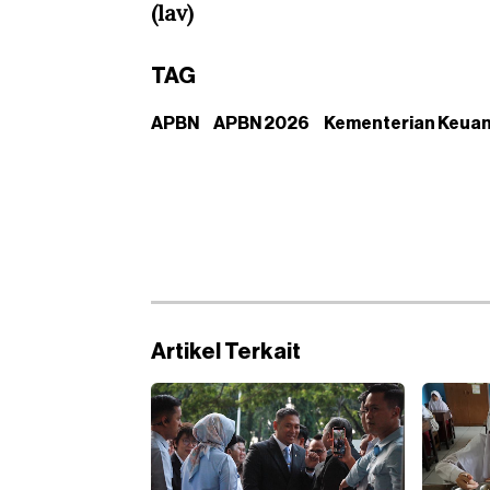
(lav)
TAG
APBN
APBN 2026
Kementerian Keua
Artikel Terkait