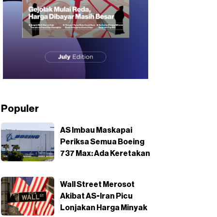
Populer
AS Imbau Maskapai
Periksa Semua Boeing
737 Max: Ada Keretakan
Wall Street Merosot
Akibat AS-Iran Picu
Lonjakan Harga Minyak