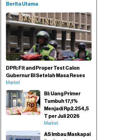
Berita Utama
DPR: Fit and Proper Test Calon
Gubernur BI Setelah Masa Reses
Market
BI: Uang Primer
Tumbuh 17,1%
Menjadi Rp2.254,5
T per Juli 2026
Market
AS Imbau Maskapai