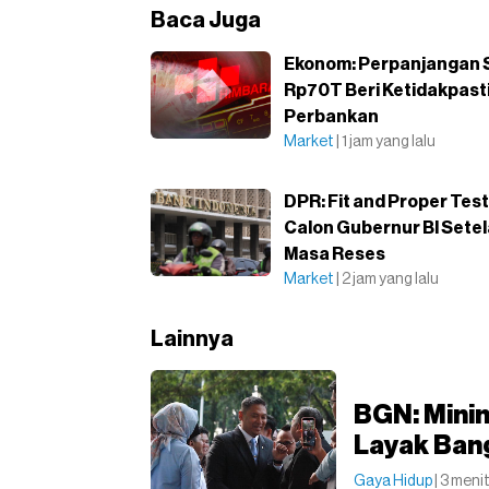
Baca Juga
Ekonom: Perpanjangan 
Rp70T Beri Ketidakpast
Perbankan
Market
| 1 jam yang lalu
DPR: Fit and Proper Test
Calon Gubernur BI Sete
Masa Reses
Market
| 2 jam yang lalu
Lainnya
BGN: Mini
Layak Ban
Gaya Hidup
| 3 meni