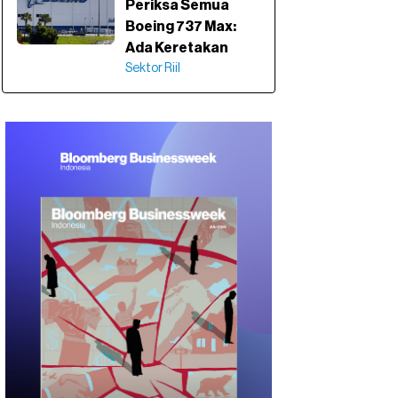
Periksa Semua
Boeing 737 Max:
Ada Keretakan
Sektor Riil