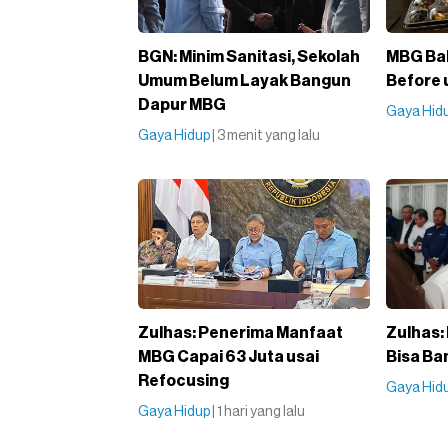
BGN: Minim Sanitasi, Sekolah
MBG Bak
Umum Belum Layak Bangun
Before 
Dapur MBG
Gaya Hid
Gaya Hidup
| 3 menit yang lalu
Zulhas: Penerima Manfaat
Zulhas:
MBG Capai 63 Juta usai
Bisa B
Refocusing
Gaya Hid
Gaya Hidup
| 1 hari yang lalu