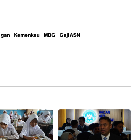
ngan
Kemenkeu
MBG
Gaji ASN