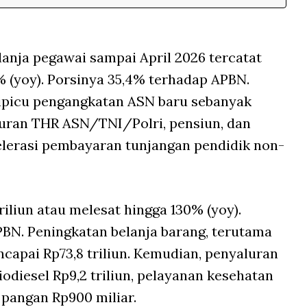
elanja pegawai sampai April 2026 tercatat
% (yoy). Porsinya 35,4% terhadap APBN.
ipicu pengangkatan ASN baru sebanyak
luran THR ASN/TNI/Polri, pensiun, dan
elerasi pembayaran tunjangan pendidik non-
riliun atau melesat hingga 130% (yoy).
PBN. Peningkatan belanja barang, terutama
apai Rp73,8 triliun. Kemudian, penyaluran
biodiesel Rp9,2 triliun, pelayanan kesehatan
s pangan Rp900 miliar.