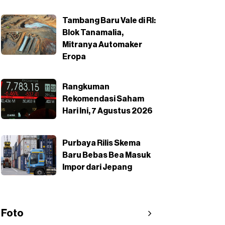
Tambang Baru Vale di RI:
Blok Tanamalia,
Mitranya Automaker
Eropa
Rangkuman
Rekomendasi Saham
Hari Ini, 7 Agustus 2026
Purbaya Rilis Skema
Baru Bebas Bea Masuk
Impor dari Jepang
Foto