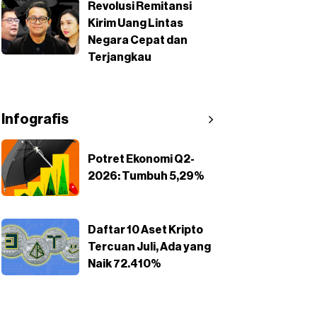
Revolusi Remitansi
Kirim Uang Lintas
Negara Cepat dan
Terjangkau
Infografis
Potret Ekonomi Q2-
2026: Tumbuh 5,29%
Daftar 10 Aset Kripto
Tercuan Juli, Ada yang
Naik 72.410%