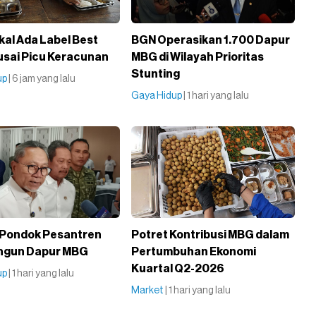
al Ada Label Best
BGN Operasikan 1.700 Dapur
usai Picu Keracunan
MBG di Wilayah Prioritas
Stunting
up
| 6 jam yang lalu
Gaya Hidup
| 1 hari yang lalu
 Pondok Pesantren
Potret Kontribusi MBG dalam
angun Dapur MBG
Pertumbuhan Ekonomi
Kuartal Q2-2026
up
| 1 hari yang lalu
Market
| 1 hari yang lalu