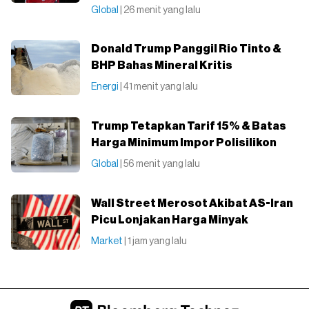
Global
| 26 menit yang lalu
Donald Trump Panggil Rio Tinto &
BHP Bahas Mineral Kritis
Energi
| 41 menit yang lalu
Trump Tetapkan Tarif 15% & Batas
Harga Minimum Impor Polisilikon
Global
| 56 menit yang lalu
Wall Street Merosot Akibat AS-Iran
Picu Lonjakan Harga Minyak
Market
| 1 jam yang lalu