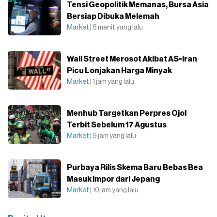
Tensi Geopolitik Memanas, Bursa Asia
Bersiap Dibuka Melemah
Market
| 6 menit yang lalu
Wall Street Merosot Akibat AS-Iran
Picu Lonjakan Harga Minyak
Market
| 1 jam yang lalu
Menhub Targetkan Perpres Ojol
Terbit Sebelum 17 Agustus
Market
| 9 jam yang lalu
Purbaya Rilis Skema Baru Bebas Bea
Masuk Impor dari Jepang
Market
| 10 jam yang lalu