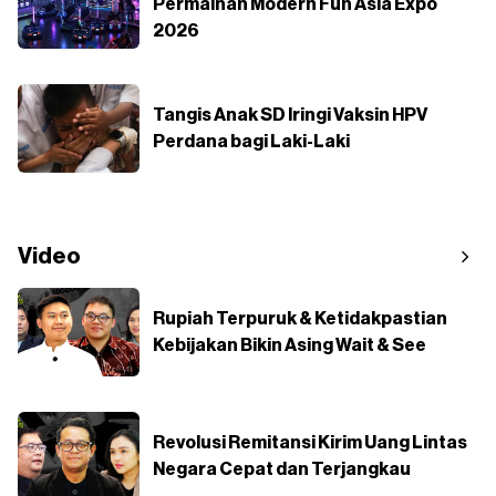
Permainan Modern Fun Asia Expo
2026
Tangis Anak SD Iringi Vaksin HPV
Perdana bagi Laki-Laki
Video
Rupiah Terpuruk & Ketidakpastian
Kebijakan Bikin Asing Wait & See
Revolusi Remitansi Kirim Uang Lintas
Negara Cepat dan Terjangkau