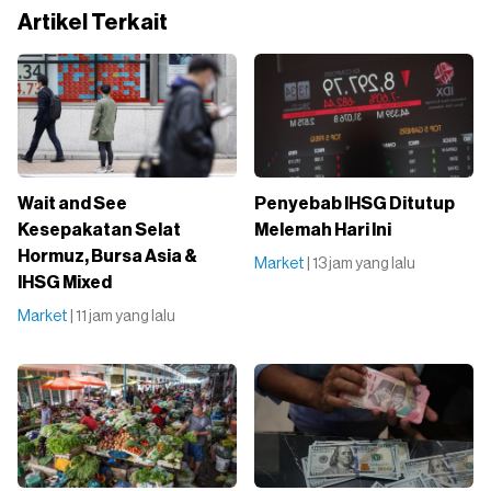
Artikel Terkait
Wait and See
Penyebab IHSG Ditutup
Kesepakatan Selat
Melemah Hari Ini
Hormuz, Bursa Asia &
Market
| 13 jam yang lalu
IHSG Mixed
Market
| 11 jam yang lalu