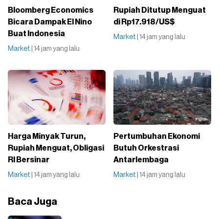
Bloomberg Economics
Rupiah Ditutup Menguat
Bicara Dampak El Nino
di Rp17.918/US$
Buat Indonesia
Market
| 14 jam yang lalu
Market
| 14 jam yang lalu
Harga Minyak Turun,
Pertumbuhan Ekonomi
Rupiah Menguat, Obligasi
Butuh Orkestrasi
RI Bersinar
Antarlembaga
Market
| 14 jam yang lalu
Market
| 14 jam yang lalu
Baca Juga