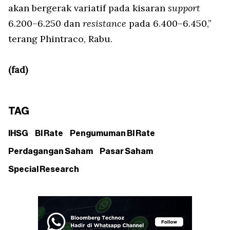
akan bergerak variatif pada kisaran
support
6.200–6.250 dan
resistance
pada 6.400–6.450,”
terang Phintraco, Rabu.
(fad)
TAG
IHSG
BI Rate
Pengumuman BI Rate
Perdagangan Saham
Pasar Saham
Special Research