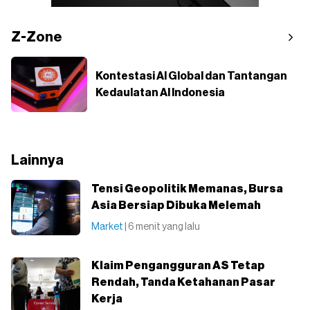
Z-Zone
Kontestasi AI Global dan Tantangan
Kedaulatan AI Indonesia
Lainnya
Tensi Geopolitik Memanas, Bursa
Asia Bersiap Dibuka Melemah
Market
| 6 menit yang lalu
Klaim Pengangguran AS Tetap
Rendah, Tanda Ketahanan Pasar
Kerja