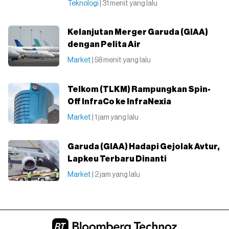
Teknologi
| 31 menit yang lalu
Kelanjutan Merger Garuda (GIAA)
dengan Pelita Air
Market
| 58 menit yang lalu
Telkom (TLKM) Rampungkan Spin-
Off InfraCo ke InfraNexia
Market
| 1 jam yang lalu
Garuda (GIAA) Hadapi Gejolak Avtur,
Lapkeu Terbaru Dinanti
Market
| 2 jam yang lalu