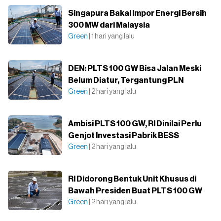
Singapura Bakal Impor Energi Bersih
300 MW dari Malaysia
Green
| 1 hari yang lalu
DEN: PLTS 100 GW Bisa Jalan Meski
Belum Diatur, Tergantung PLN
Green
| 2 hari yang lalu
Ambisi PLTS 100 GW, RI Dinilai Perlu
Genjot Investasi Pabrik BESS
Green
| 2 hari yang lalu
RI Didorong Bentuk Unit Khusus di
Bawah Presiden Buat PLTS 100 GW
Green
| 2 hari yang lalu