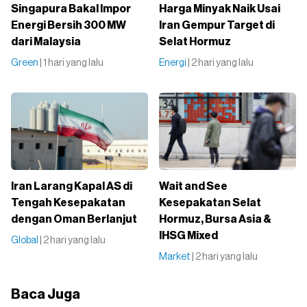
Singapura Bakal Impor
Harga Minyak Naik Usai
Energi Bersih 300 MW
Iran Gempur Target di
dari Malaysia
Selat Hormuz
Green
| 1 hari yang lalu
Energi
| 2 hari yang lalu
Iran Larang Kapal AS di
Wait and See
Tengah Kesepakatan
Kesepakatan Selat
dengan Oman Berlanjut
Hormuz, Bursa Asia &
IHSG Mixed
Global
| 2 hari yang lalu
Market
| 2 hari yang lalu
Baca Juga