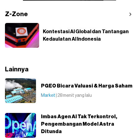
Z-Zone
Kontestasi AI Global dan Tantangan
Kedaulatan AI Indonesia
Lainnya
PGEO Bicara Valuasi & Harga Saham
Market
| 28 menit yang lalu
Imbas Agen AI Tak Terkontrol,
Pengembangan Model Astra
Ditunda