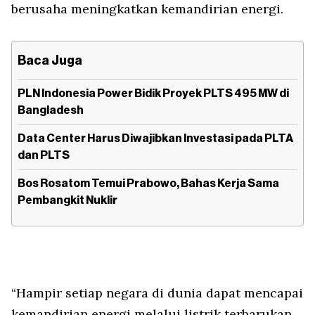
berusaha meningkatkan kemandirian energi.
Baca Juga
PLN Indonesia Power Bidik Proyek PLTS 495 MW di
Bangladesh
Data Center Harus Diwajibkan Investasi pada PLTA
dan PLTS
Bos Rosatom Temui Prabowo, Bahas Kerja Sama
Pembangkit Nuklir
“Hampir setiap negara di dunia dapat mencapai
kemandirian energi melalui listrik terbarukan