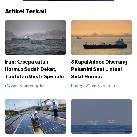
Artikel Terkait
Iran: Kesepakatan
3 Kapal Adnoc Diserang
Hormuz Sudah Dekat,
Pekan Ini Saat Lintasi
Tuntutan Mesti Dipenuhi
Selat Hormuz
Global
| 6 jam yang lalu
Energi
| 23 jam yang lalu