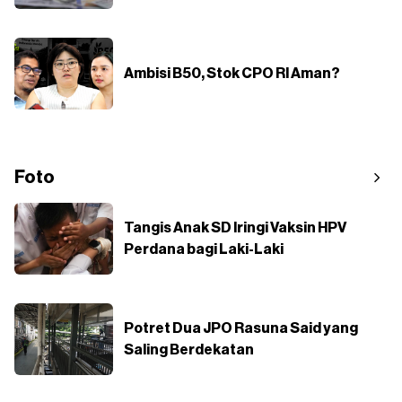
Ambisi B50, Stok CPO RI Aman?
Foto
Tangis Anak SD Iringi Vaksin HPV
Perdana bagi Laki-Laki
Potret Dua JPO Rasuna Said yang
Saling Berdekatan