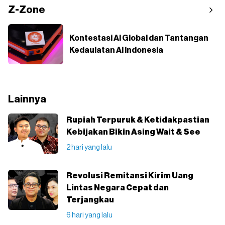
Z-Zone
Kontestasi AI Global dan Tantangan
Kedaulatan AI Indonesia
Lainnya
Rupiah Terpuruk & Ketidakpastian
Kebijakan Bikin Asing Wait & See
2 hari yang lalu
Revolusi Remitansi Kirim Uang
Lintas Negara Cepat dan
Terjangkau
6 hari yang lalu