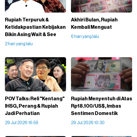
Rupiah Terpuruk &
Akhiri Bulan, Rupiah
Ketidakpastian Kebijakan
Kembali Menguat
Bikin Asing Wait & See
6 hari yang lalu
2 hari yang lalu
POV Talks: Reli "Kentang"
Rupiah Menyentuh di Atas
IHSG, Perang & Rupiah
Rp18.100/US$, Imbas
Jadi Perhatian
Sentimen Domestik
29 Jul 2026 16:59
29 Jul 2026 10:30