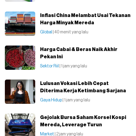
Inflasi China Melambat Usai Tekanan
Harga Minyak Mereda
Global
| 40 menit yang lalu
Harga Cabai & Beras Naik Akhir
Pekan Ini
Sektor Riil
| 1 jam yang lalu
Lulusan Vokasi Lebih Cepat
Diterima Kerja Ketimbang Sarjana
Gaya Hidup
| 1 jam yang lalu
Gejolak Bursa Saham Korsel Kospi
Mereda, Leverage Turun
Market
| 2 jam yang lalu