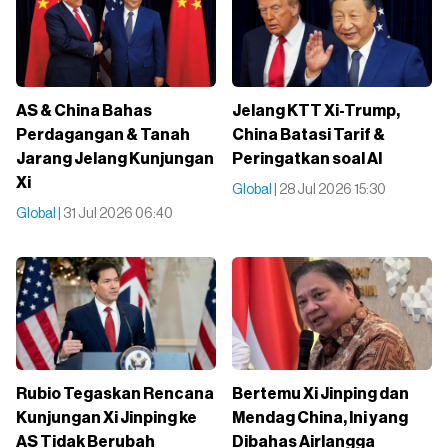
AS & China Bahas
Jelang KTT Xi-Trump,
Perdagangan & Tanah
China Batasi Tarif &
Jarang Jelang Kunjungan
Peringatkan soal AI
Xi
Global
| 28 Jul 2026 15:30
Global
| 31 Jul 2026 06:40
Rubio Tegaskan Rencana
Bertemu Xi Jinping dan
Kunjungan Xi Jinping ke
Mendag China, Ini yang
AS Tidak Berubah
Dibahas Airlangga