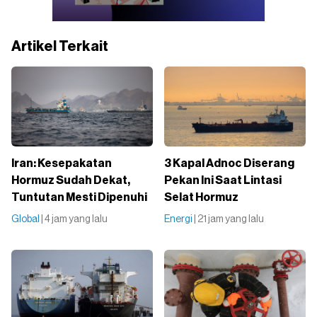
Artikel Terkait
Iran: Kesepakatan
3 Kapal Adnoc Diserang
Hormuz Sudah Dekat,
Pekan Ini Saat Lintasi
Tuntutan Mesti Dipenuhi
Selat Hormuz
Global
| 4 jam yang lalu
Energi
| 21 jam yang lalu