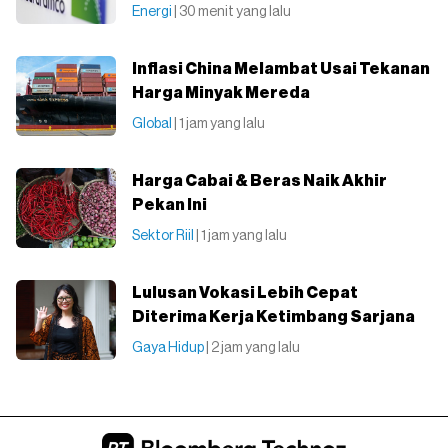
Energi
| 30 menit yang lalu
Inflasi China Melambat Usai Tekanan
Harga Minyak Mereda
Global
| 1 jam yang lalu
Harga Cabai & Beras Naik Akhir
Pekan Ini
Sektor Riil
| 1 jam yang lalu
Lulusan Vokasi Lebih Cepat
Diterima Kerja Ketimbang Sarjana
Gaya Hidup
| 2 jam yang lalu