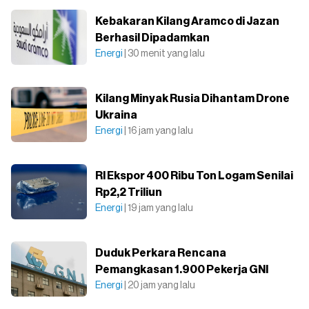
Kebakaran Kilang Aramco di Jazan
Berhasil Dipadamkan
Energi
| 30 menit yang lalu
Kilang Minyak Rusia Dihantam Drone
Ukraina
Energi
| 16 jam yang lalu
RI Ekspor 400 Ribu Ton Logam Senilai
Rp2,2 Triliun
Energi
| 19 jam yang lalu
Duduk Perkara Rencana
Pemangkasan 1.900 Pekerja GNI
Energi
| 20 jam yang lalu