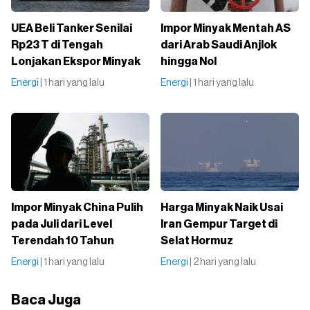
UEA Beli Tanker Senilai
Impor Minyak Mentah AS
Rp23 T di Tengah
dari Arab Saudi Anjlok
Lonjakan Ekspor Minyak
hingga Nol
Energi
| 1 hari yang lalu
Energi
| 1 hari yang lalu
Impor Minyak China Pulih
Harga Minyak Naik Usai
pada Juli dari Level
Iran Gempur Target di
Terendah 10 Tahun
Selat Hormuz
Energi
| 1 hari yang lalu
Energi
| 2 hari yang lalu
Baca Juga