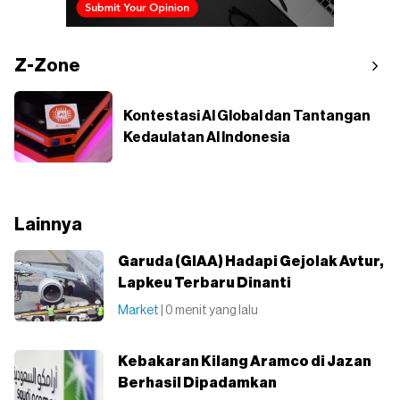
Z-Zone
Kontestasi AI Global dan Tantangan
Kedaulatan AI Indonesia
Lainnya
Garuda (GIAA) Hadapi Gejolak Avtur,
Lapkeu Terbaru Dinanti
Market
| 0 menit yang lalu
Kebakaran Kilang Aramco di Jazan
Berhasil Dipadamkan