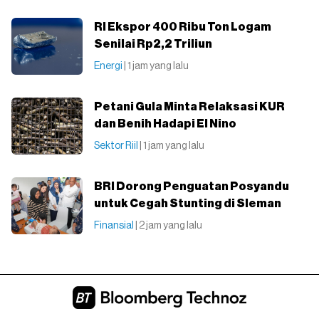
RI Ekspor 400 Ribu Ton Logam
Senilai Rp2,2 Triliun
Energi
| 1 jam yang lalu
Petani Gula Minta Relaksasi KUR
dan Benih Hadapi El Nino
Sektor Riil
| 1 jam yang lalu
BRI Dorong Penguatan Posyandu
untuk Cegah Stunting di Sleman
Finansial
| 2 jam yang lalu