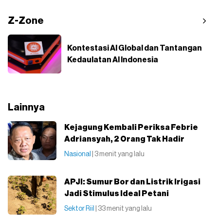
Z-Zone
Kontestasi AI Global dan Tantangan
Kedaulatan AI Indonesia
Lainnya
Kejagung Kembali Periksa Febrie
Adriansyah, 2 Orang Tak Hadir
Nasional
| 3 menit yang lalu
APJI: Sumur Bor dan Listrik Irigasi
Jadi Stimulus Ideal Petani
Sektor Riil
| 33 menit yang lalu