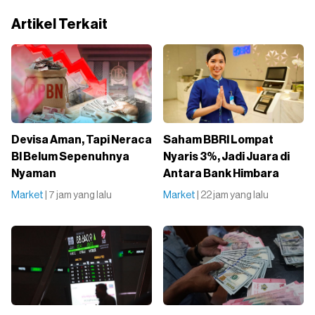
Artikel Terkait
Devisa Aman, Tapi Neraca
Saham BBRI Lompat
BI Belum Sepenuhnya
Nyaris 3%, Jadi Juara di
Nyaman
Antara Bank Himbara
Market
| 7 jam yang lalu
Market
| 22 jam yang lalu