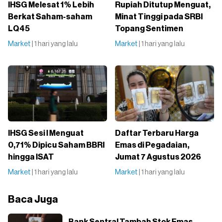
IHSG Melesat 1% Lebih
Rupiah Ditutup Menguat,
Berkat Saham-saham
Minat Tinggi pada SRBI
LQ45
Topang Sentimen
Market
| 1 hari yang lalu
Market
| 1 hari yang lalu
IHSG Sesi I Menguat
Daftar Terbaru Harga
0,71% Dipicu Saham BBRI
Emas di Pegadaian,
hingga ISAT
Jumat 7 Agustus 2026
Market
| 1 hari yang lalu
Market
| 1 hari yang lalu
Baca Juga
Bank Sentral Tambah Stok Emas,