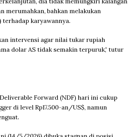
 berkelanjutan, dia tidak memungkiri kalangan
kan merumahkan, bahkan melakukan
) terhadap karyawannya.
n intervensi agar nilai tukar rupiah
ma dolar AS tidak semakin terpuruk," tutur
Deliverable Forward
(NDF) hari ini cukup
gger di level Rp17.500-an/US$, namun
enguat.
 ini (14/5/2026) dibuka stagnan di posisi