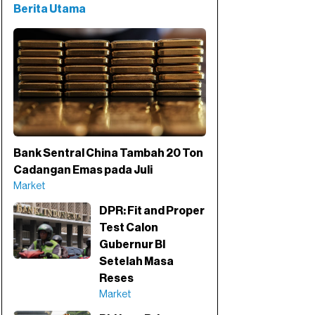
Berita Utama
Bank Sentral China Tambah 20 Ton
Cadangan Emas pada Juli
Market
DPR: Fit and Proper
Test Calon
Gubernur BI
Setelah Masa
Reses
Market