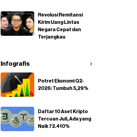
Revolusi Remitansi
Kirim Uang Lintas
Negara Cepat dan
Terjangkau
Infografis
Potret Ekonomi Q2-
2026: Tumbuh 5,29%
Daftar 10 Aset Kripto
Tercuan Juli, Ada yang
Naik 72.410%