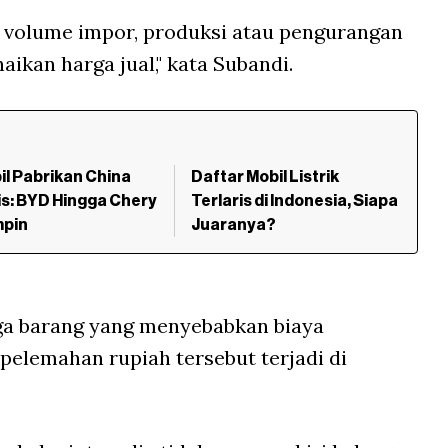
an volume impor, produksi atau pengurangan
aikan harga jual," kata Subandi.
il Pabrikan China
Daftar Mobil Listrik
is: BYD Hingga Chery
Terlaris di Indonesia, Siapa
pin
Juaranya?
a barang yang menyebabkan biaya
elemahan rupiah tersebut terjadi di