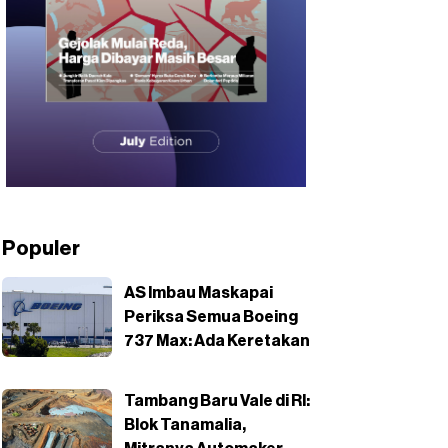
Populer
AS Imbau Maskapai
Periksa Semua Boeing
737 Max: Ada Keretakan
Tambang Baru Vale di RI:
Blok Tanamalia,