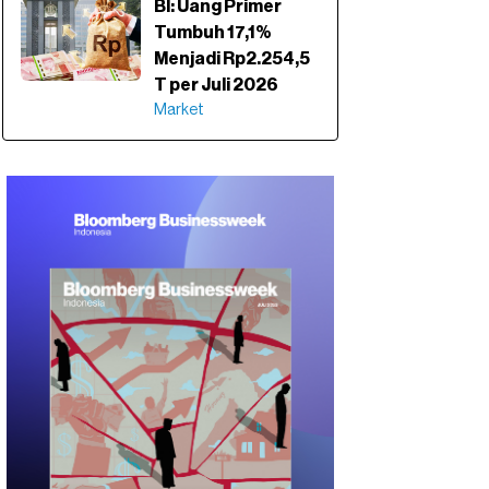
BI: Uang Primer
Tumbuh 17,1%
Menjadi Rp2.254,5
T per Juli 2026
Market