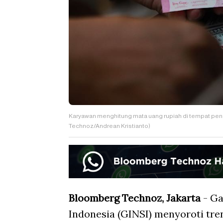
Karyawan menghitung mata uang rupiah di tempat penu
Technoz/Andrean Kristianto)
Bloomberg Technoz, Jakarta
- Ga
Indonesia (GINSI) menyoroti tre