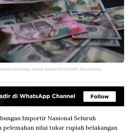
karan mata uang, Jakarta, Selasa (12/5/2026). (Bloomberg
bungan Importir Nasional Seluruh
n pelemahan nilai tukar rupiah belakangan