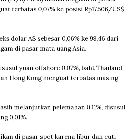
uat terbatas 0,07% ke posisi Rp17.506/US$
eks dolar AS sebesar 0,06% ke 98,46 dari
gam di pasar mata uang Asia.
disusul yuan
offshore
0,07%, baht Thailand
 dan Hong Kong menguat terbatas masing-
asih melanjutkan pelemahan 0,11%, disusul
pang 0,01%.
elikan di pasar
spot
karena libur dan cuti