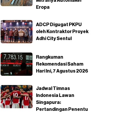
Mitranya Automaker
Eropa
ADCP Digugat PKPU
oleh Kontraktor Proyek
Adhi City Sentul
Rangkuman
Rekomendasi Saham
Hari Ini, 7 Agustus 2026
Jadwal Timnas
Indonesia Lawan
Singapura:
Pertandingan Penentu