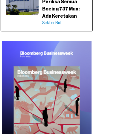
Periksa Semua
Boeing 737 Max:
Ada Keretakan
Sektor Riil