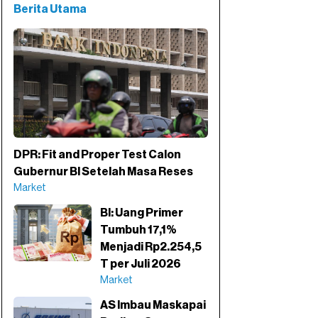
Berita Utama
DPR: Fit and Proper Test Calon
Gubernur BI Setelah Masa Reses
Market
BI: Uang Primer
Tumbuh 17,1%
Menjadi Rp2.254,5
T per Juli 2026
Market
AS Imbau Maskapai