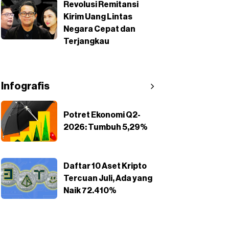
Revolusi Remitansi
Kirim Uang Lintas
Negara Cepat dan
Terjangkau
Infografis
Potret Ekonomi Q2-
2026: Tumbuh 5,29%
Daftar 10 Aset Kripto
Tercuan Juli, Ada yang
Naik 72.410%