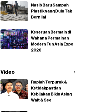
Nasib Baru Sampah
Plastik yang Dulu Tak
Bernilai
Keseruan Bermain di
Wahana Permainan
Modern Fun Asia Expo
2026
Video
Rupiah Terpuruk &
Ketidakpastian
Kebijakan Bikin Asing
Wait & See