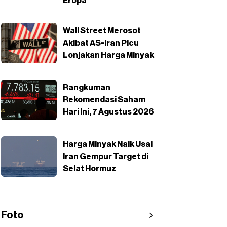
Eropa
Wall Street Merosot
Akibat AS-Iran Picu
Lonjakan Harga Minyak
Rangkuman
Rekomendasi Saham
Hari Ini, 7 Agustus 2026
Harga Minyak Naik Usai
Iran Gempur Target di
Selat Hormuz
Foto