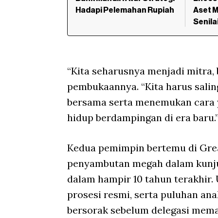
Hadapi Pelemahan Rupiah
Aset M
Senila
“Kita seharusnya menjadi mitra, 
pembukaannya. “Kita harus sal
bersama serta menemukan cara y
hidup berdampingan di era baru.
Kedua pemimpin bertemu di Great
penyambutan megah dalam kunjun
dalam hampir 10 tahun terakhir
prosesi resmi, serta puluhan a
bersorak sebelum delegasi mema