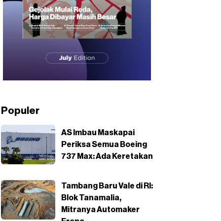
Populer
AS Imbau Maskapai
Periksa Semua Boeing
737 Max: Ada Keretakan
Tambang Baru Vale di RI:
Blok Tanamalia,
Mitranya Automaker