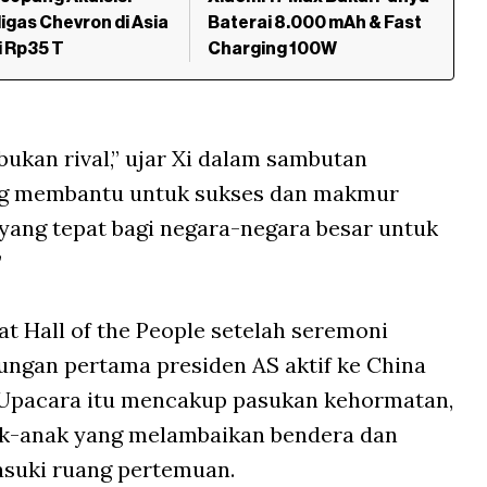
igas Chevron di Asia
Baterai 8.000 mAh & Fast
i Rp35 T
Charging 100W
bukan rival,” ujar Xi dalam sambutan
ing membantu untuk sukses dan makmur
ang tepat bagi negara-negara besar untuk
”
 Hall of the People setelah seremoni
gan pertama presiden AS aktif ke China
. Upacara itu mencakup pasukan kehormatan,
nak-anak yang melambaikan bendera dan
suki ruang pertemuan.