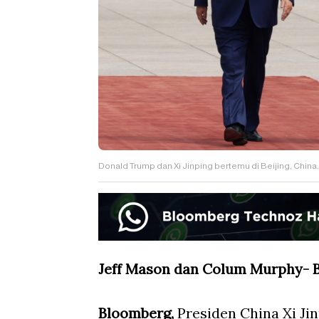
Donald Trump dan Xi Jinping bertemu di Beijing, Chin
Jeff Mason dan Colum Murphy-
Bloomberg,
Presiden China Xi Ji