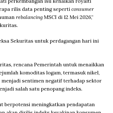
ati perkembangan isu kenaikan royalti
pa rilis data penting seperti
consumer
umuman
rebalancing
MSCI di 12 Mei 2026,”
kuritas.
ksa Sekuritas untuk perdagangan hari ini
uritas, rencana Pemerintah untuk menaikkan
 sejumlah komoditas logam, termasuk nikel,
, menjadi sentimen negatif terhadap sektor
menjadi salah satu penopang indeks.
sebut berpotensi meningkatkan pendapatan
an akan dirilis indeks keyakinan konsumen,