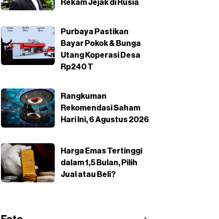
Rekam Jejak di Rusia
Purbaya Pastikan
Bayar Pokok & Bunga
Utang Koperasi Desa
Rp240 T
Rangkuman
Rekomendasi Saham
Hari Ini, 6 Agustus 2026
Harga Emas Tertinggi
dalam 1,5 Bulan, Pilih
Jual atau Beli?