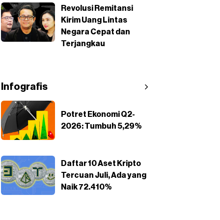
Revolusi Remitansi
Kirim Uang Lintas
Negara Cepat dan
Terjangkau
Infografis
Potret Ekonomi Q2-
2026: Tumbuh 5,29%
Daftar 10 Aset Kripto
Tercuan Juli, Ada yang
Naik 72.410%