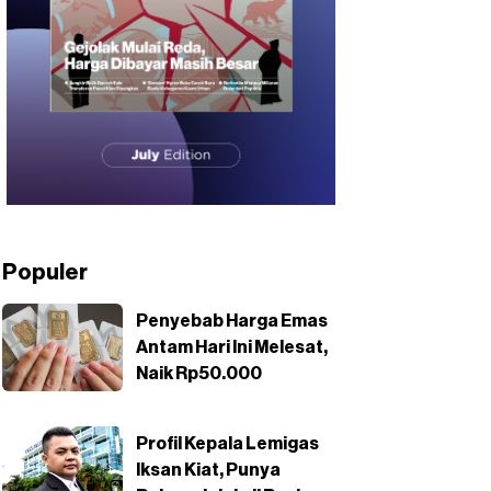
Populer
Penyebab Harga Emas
Antam Hari Ini Melesat,
Naik Rp50.000
Profil Kepala Lemigas
Iksan Kiat, Punya