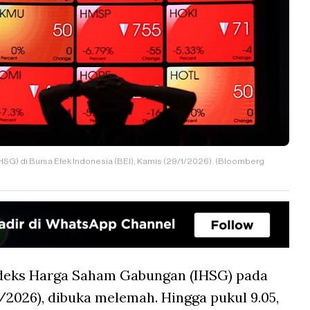
HSG) di Bursa Efek Indonesia (BEI), Kamis (29/1/2026). (Bloomberg
deks Harga Saham Gabungan (IHSG) pada
5/2026), dibuka melemah. Hingga pukul 9.05,