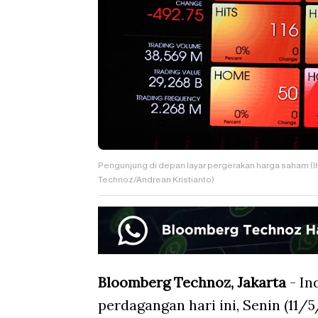
Pengunjung di depan layar pergerakan harga saham (I
Technoz/Andrean Kristianto)
Bloomberg Technoz, Jakarta
- In
perdagangan hari ini, Senin (11/