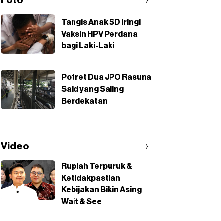
Foto
Tangis Anak SD Iringi
Vaksin HPV Perdana
bagi Laki-Laki
Potret Dua JPO Rasuna
Said yang Saling
Berdekatan
Video
Rupiah Terpuruk &
Ketidakpastian
Kebijakan Bikin Asing
Wait & See