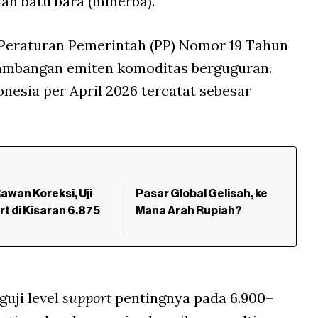
an batu bara (minerba).
 Peraturan Pemerintah (PP) Nomor 19 Tahun
tambangan emiten komoditas berguguran.
nesia per April 2026 tercatat sebesar
awan Koreksi, Uji
Pasar Global Gelisah, ke
t di Kisaran 6.875
Mana Arah Rupiah?
guji level
support
pentingnya pada 6.900–