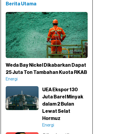
Berita Utama
Weda Bay Nickel Dikabarkan Dapat
25 Juta Ton Tambahan Kuota RKAB
Energi
UEA Ekspor 130
Juta Barel Minyak
dalam 2 Bulan
Lewat Selat
Hormuz
Energi