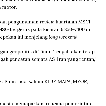
a motor.
ntikan pengumuman
review
kuartalan MSCI
HSG bergerak pada kisaran 6.850–7.100 di
 pekan ini menjelang
long weekend
.
ngan geopolitik di Timur Tengah akan tetap
ngah gencatan senjata AS-Iran yang rentan,”
set Phintraco: saham KLBF, MAPA, MYOR,
donesia memaparkan, rencana pemerintah