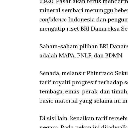
6.920. Pasar akan terus mencerm
mineral sembari menunggu bebera
confidence
Indonesia dan peng
mengutip riset BRI Danareksa Se
Saham-saham pilihan BRI Danare
adalah MAPA, PNLF, dan BDMN.
Senada, melansir Phintraco Sek
tarif royalti progresif terhadap
tembaga, emas, perak, dan timah
basic material yang selama ini 
Di sisi lain, kenaikan tarif ter
negara. Pada pekan ini dijadwalk