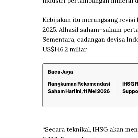
industri pertambangan mineral d
Kebijakan itu merangsang revisi
2025. Alhasil saham–saham per
Sementara, cadangan devisa Indo
US$146,2 miliar
Baca Juga
Rangkuman Rekomendasi
IHSG R
Saham Hari Ini, 11 Mei 2026
Suppor
“Secara teknikal, IHSG akan men