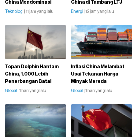
China Mendominasi
China di Tambang LTJ
Teknologi
| 11 jam yang lalu
Energi
| 12 jam yang lalu
Topan Dolphin Hantam
Inflasi China Melambat
China, 1.000 Lebih
Usai Tekanan Harga
Penerbangan Batal
Minyak Mereda
Global
| 1 hari yang lalu
Global
| 1 hari yang lalu