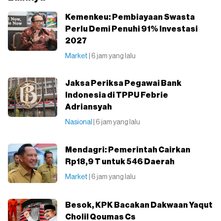
⁠Kemenkeu: Pembiayaan Swasta
Perlu Demi Penuhi 91% Investasi
2027
Market
| 6 jam yang lalu
Jaksa Periksa Pegawai Bank
Indonesia di TPPU Febrie
Adriansyah
Nasional
| 6 jam yang lalu
Mendagri: Pemerintah Cairkan
Rp18,9 T untuk 546 Daerah
Market
| 6 jam yang lalu
Besok, KPK Bacakan Dakwaan Yaqut
Cholil Qoumas Cs