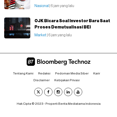
Nasional
| 6 jam yang lalu
OJK Bicara Soal Investor Baru Saat
Proses Demutualisasi BEI
Market
| 6 jam yang lalu
Tentang Kami
Redaksi
Pedoman Media Siber
Karir
Disclaimer
Kebijakan Privasi
Hak Cipta © 2023 - Properti Berita Mediatama Indonesia