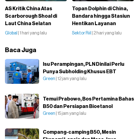
AS Kritik China Atas
Topan Dolphin di China,
Scarborough Shoal di
Bandara hingga Stasiun
Laut China Selatan
Hentikan Layanan
Global
| 1 hari yang lalu
Sektor Riil
| 2 hari yang lalu
Baca Juga
Isu Perampingan, PLN Dinilai Perlu
Punya Subholding Khusus EBT
Green
| 12 jam yang lalu
Temui Prabowo, Bos Pertamina Bahas
B50 dan Persiapan Bioetanol
Green
| 15 jam yang lalu
Compang-camping B50, Mesin