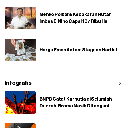
Menko Polkam: Kebakaran Hutan
Imbas El Nino Capai 107 Ribu Ha
Harga Emas Antam Stagnan Hari Ini
Infografis
BNPB Catat Karhutla di Sejumlah
Daerah, Bromo Masih Ditangani