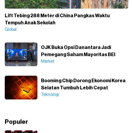
Lift Tebing 288 Meter di China Pangkas Waktu
Tempuh Anak Sekolah
Global
OJK Buka Opsi Danantara Jadi
Pemegang Saham Mayoritas BEI
Market
Booming Chip Dorong Ekonomi Korea
Selatan Tumbuh Lebih Cepat
Teknologi
Populer