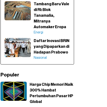
Tambang Baru Vale
di RI: Blok
Tanamalia,
Mitranya
Automaker Eropa
Energi
Daftar Inovasi BRIN
yang Dipaparkan di
Hadapan Prabowo
Nasional
Populer
Harga Chip Memori Naik
300% Hambat
Pertumbuhan Pasar HP
Global