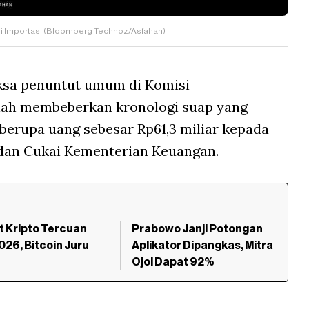
si Importasi (Bloomberg Technoz/Asfahan)
ksa penuntut umum di Komisi
lah membeberkan kronologi suap yang
 berupa uang sebesar Rp61,3 miliar kepada
 dan Cukai Kementerian Keuangan.
t Kripto Tercuan
Prabowo Janji Potongan
2026, Bitcoin Juru
Aplikator Dipangkas, Mitra
Ojol Dapat 92%