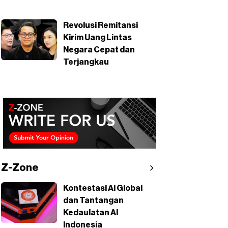
Revolusi Remitansi
Kirim Uang Lintas
Negara Cepat dan
Terjangkau
Z-Zone
Kontestasi AI Global
dan Tantangan
Kedaulatan AI
Indonesia