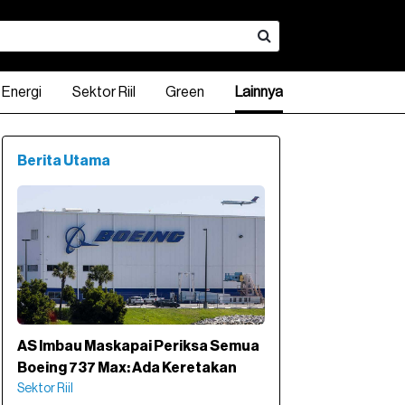
Energi
Sektor Riil
Green
Lainnya
Berita Utama
AS Imbau Maskapai Periksa Semua
Boeing 737 Max: Ada Keretakan
Sektor Riil