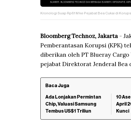
Kronologi Suap Rp61 M ke Pejabat Bea Cukai di Korup
Bloomberg Technoz, Jakarta
- Ja
Pemberantasan Korupsi (KPK) te
diberikan oleh PT Blueray Cargo
pejabat Direktorat Jenderal Bea
Baca Juga
Ada Lonjakan Permintan
10 Ase
Chip, Valuasi Samsung
April 
Tembus US$1 Triliun
Kunci