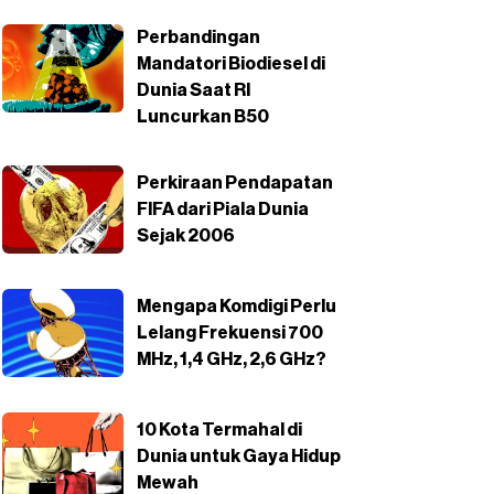
Perbandingan
Mandatori Biodiesel di
Dunia Saat RI
Luncurkan B50
Perkiraan Pendapatan
FIFA dari Piala Dunia
Sejak 2006
Mengapa Komdigi Perlu
Lelang Frekuensi 700
MHz, 1,4 GHz, 2,6 GHz?
10 Kota Termahal di
Dunia untuk Gaya Hidup
Mewah