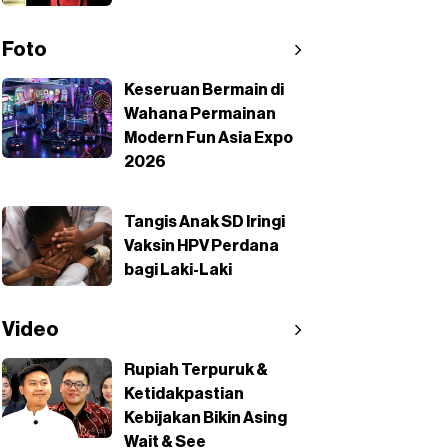
Foto
Keseruan Bermain di
Wahana Permainan
Modern Fun Asia Expo
2026
Tangis Anak SD Iringi
Vaksin HPV Perdana
bagi Laki-Laki
Video
Rupiah Terpuruk &
Ketidakpastian
Kebijakan Bikin Asing
Wait & See