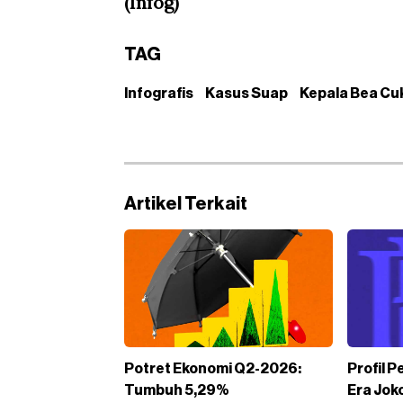
(Infog)
TAG
Infografis
Kasus Suap
Kepala Bea Cu
Artikel Terkait
Potret Ekonomi Q2-2026:
Profil P
Tumbuh 5,29%
Era Jok