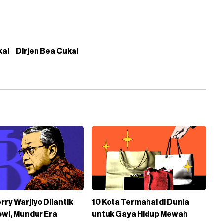
kai
Dirjen Bea Cukai
erry Warjiyo Dilantik
10 Kota Termahal di Dunia
owi, Mundur Era
untuk Gaya Hidup Mewah