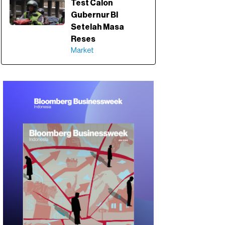
Test Calon
Gubernur BI
Setelah Masa
Reses
Market