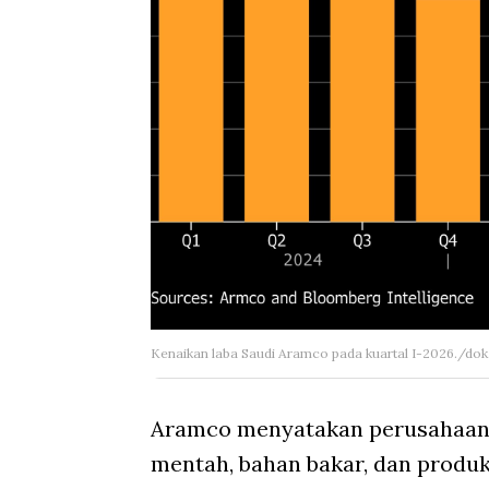
Kenaikan laba Saudi Aramco pada kuartal I-2026./do
Aramco menyatakan perusahaan 
mentah, bahan bakar, dan produk