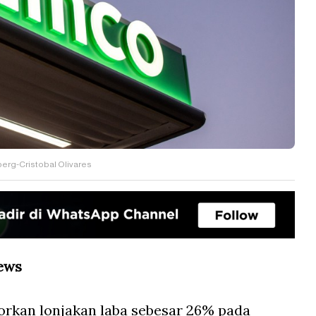
erg-Cristobal Olivares
ews
rkan lonjakan laba sebesar 26% pada