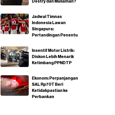
Destry dan Muliaman?
Jadwal Timnas
Indonesia Lawan
Singapura:
Pertandingan Penentu
Insentif Motor Listrik:
Diskon Lebih Menarik
Ketimbang PPNDTP
Ekonom: Perpanjangan
SAL Rp70T Beri
Ketidakpastian ke
Perbankan