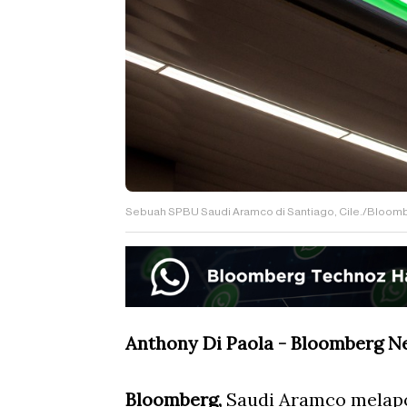
Sebuah SPBU Saudi Aramco di Santiago, Cile./Bloomb
Anthony Di Paola - Bloomberg N
Bloomberg,
Saudi Aramco melapo