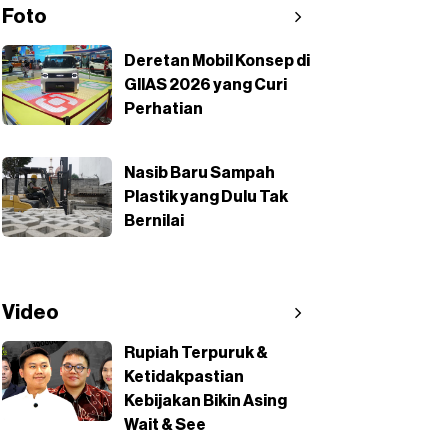
Foto
Deretan Mobil Konsep di
GIIAS 2026 yang Curi
Perhatian
Nasib Baru Sampah
Plastik yang Dulu Tak
Bernilai
Video
Rupiah Terpuruk &
Ketidakpastian
Kebijakan Bikin Asing
Wait & See