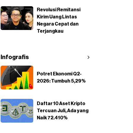
Revolusi Remitansi
Kirim Uang Lintas
Negara Cepat dan
Terjangkau
Infografis
Potret Ekonomi Q2-
2026: Tumbuh 5,29%
Daftar 10 Aset Kripto
Tercuan Juli, Ada yang
Naik 72.410%