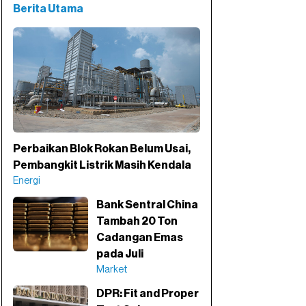
Berita Utama
Perbaikan Blok Rokan Belum Usai,
Pembangkit Listrik Masih Kendala
Energi
Bank Sentral China
Tambah 20 Ton
Cadangan Emas
pada Juli
Market
DPR: Fit and Proper