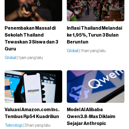
Penembakan Massal di
Inflasi Thailand Melandai
Sekolah Thailand
ke 1,95%, Turun 3 Bulan
Tewaskan 3 Siswa dan 3
Beruntun
Guru
Global
| 1 hari yang lalu
Global
| 1 jam yang lalu
Valuasi Amazon.com Inc.
Model AI Alibaba
Tembus Rp54 Kuadriliun
Qwen3.8-Max Diklaim
Sejajar Anthropic
Teknologi
| 3 hari yang lalu