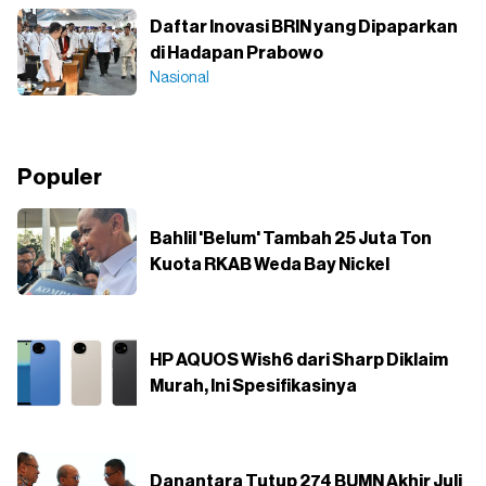
Daftar Inovasi BRIN yang Dipaparkan
di Hadapan Prabowo
Nasional
Populer
Bahlil 'Belum' Tambah 25 Juta Ton
Kuota RKAB Weda Bay Nickel
HP AQUOS Wish6 dari Sharp Diklaim
Murah, Ini Spesifikasinya
Danantara Tutup 274 BUMN Akhir Juli