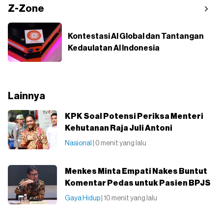
Z-Zone
Kontestasi AI Global dan Tantangan
Kedaulatan AI Indonesia
Lainnya
KPK Soal Potensi Periksa Menteri
Kehutanan Raja Juli Antoni
Nasional
| 0 menit yang lalu
Menkes Minta Empati Nakes Buntut
Komentar Pedas untuk Pasien BPJS
Gaya Hidup
| 10 menit yang lalu