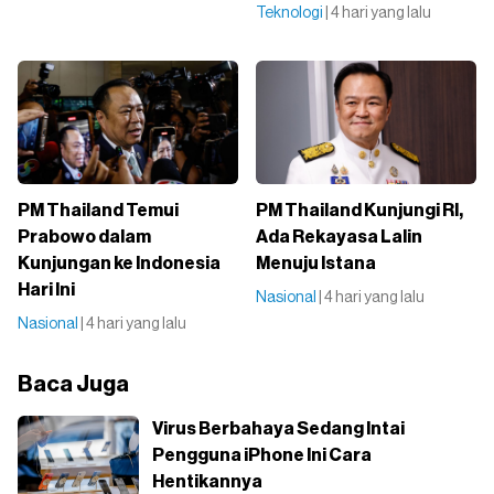
Teknologi
| 4 hari yang lalu
PM Thailand Temui
PM Thailand Kunjungi RI,
Prabowo dalam
Ada Rekayasa Lalin
Kunjungan ke Indonesia
Menuju Istana
Hari Ini
Nasional
| 4 hari yang lalu
Nasional
| 4 hari yang lalu
Baca Juga
Virus Berbahaya Sedang Intai
Pengguna iPhone Ini Cara
Hentikannya