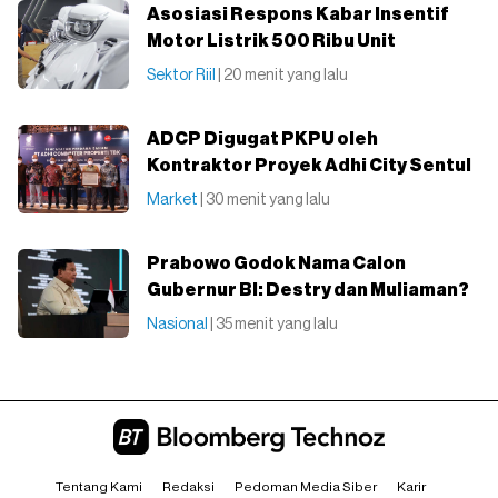
Asosiasi Respons Kabar Insentif
Motor Listrik 500 Ribu Unit
Sektor Riil
| 20 menit yang lalu
ADCP Digugat PKPU oleh
Kontraktor Proyek Adhi City Sentul
Market
| 30 menit yang lalu
Prabowo Godok Nama Calon
Gubernur BI: Destry dan Muliaman?
Nasional
| 35 menit yang lalu
Tentang Kami
Redaksi
Pedoman Media Siber
Karir