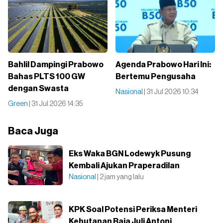
Bahlil Dampingi Prabowo
Agenda Prabowo Hari Ini:
Bahas PLTS 100 GW
Bertemu Pengusaha
dengan Swasta
Nasional
| 31 Jul 2026 10:34
Green
| 31 Jul 2026 14:35
Baca Juga
Eks Waka BGN Lodewyk Pusung
Kembali Ajukan Praperadilan
Nasional
| 2 jam yang lalu
KPK Soal Potensi Periksa Menteri
Kehutanan Raja Juli Antoni