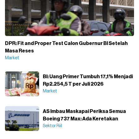
DPR: Fit and Proper Test Calon Gubernur BI Setelah
Masa Reses
Market
BI: Uang Primer Tumbuh 17,1% Menjadi
Rp2.254,5 T per Juli 2026
Market
AS Imbau Maskapai Periksa Semua
Boeing 737 Max: Ada Keretakan
Sektor Riil