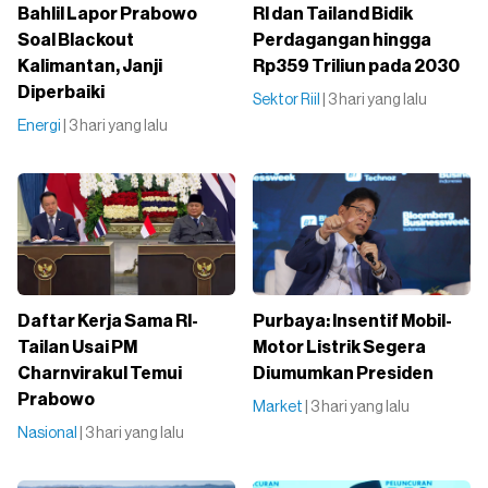
Bahlil Lapor Prabowo
RI dan Tailand Bidik
Soal Blackout
Perdagangan hingga
Kalimantan, Janji
Rp359 Triliun pada 2030
Diperbaiki
Sektor Riil
| 3 hari yang lalu
Energi
| 3 hari yang lalu
Daftar Kerja Sama RI-
Purbaya: Insentif Mobil-
Tailan Usai PM
Motor Listrik Segera
Charnvirakul Temui
Diumumkan Presiden
Prabowo
Market
| 3 hari yang lalu
Nasional
| 3 hari yang lalu