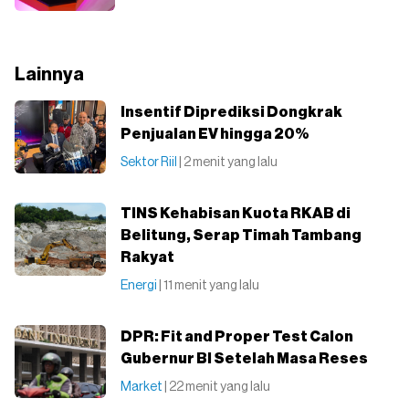
Lainnya
Insentif Diprediksi Dongkrak
Penjualan EV hingga 20%
Sektor Riil
| 2 menit yang lalu
TINS Kehabisan Kuota RKAB di
Belitung, Serap Timah Tambang
Rakyat
Energi
| 11 menit yang lalu
DPR: Fit and Proper Test Calon
Gubernur BI Setelah Masa Reses
Market
| 22 menit yang lalu