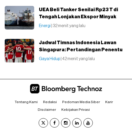
UEA Beli Tanker Senilai Rp23 T di
Tengah Lonjakan Ekspor Minyak
Energi
| 32 menit yang lalu
Jadwal Timnas Indonesia Lawan
Singapura: Pertandingan Penentu
Gaya Hidup
| 42 menit yang lalu
Tentang Kami
Redaksi
Pedoman Media Siber
Karir
Disclaimer
Kebijakan Privasi