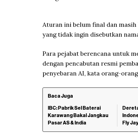
Aturan ini belum final dan masih
yang tidak ingin disebutkan na
Para pejabat berencana untuk m
dengan pencabutan resmi pembat
penyebaran AI, kata orang-orang
Baca Juga
IBC: Pabrik Sel Baterai
Deret
Karawang Bakal Jangkau
Indone
Pasar AS & India
Fly Ja