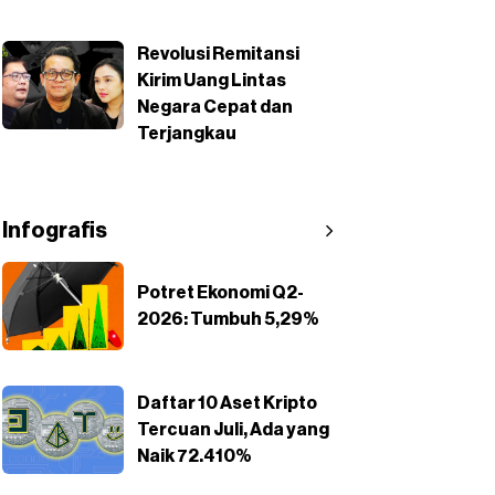
Revolusi Remitansi
Kirim Uang Lintas
Negara Cepat dan
Terjangkau
Infografis
Potret Ekonomi Q2-
2026: Tumbuh 5,29%
Daftar 10 Aset Kripto
Tercuan Juli, Ada yang
Naik 72.410%