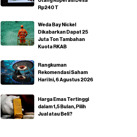
Utang Koperasi Desa
Rp240 T
Weda Bay Nickel
Dikabarkan Dapat 25
Juta Ton Tambahan
Kuota RKAB
Rangkuman
Rekomendasi Saham
Hari Ini, 6 Agustus 2026
Harga Emas Tertinggi
dalam 1,5 Bulan, Pilih
Jual atau Beli?