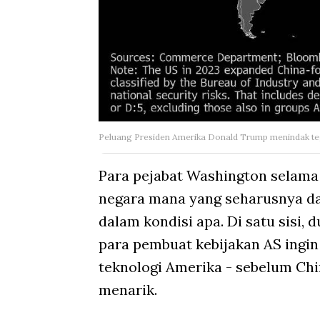
Peluang Presiden Amerika Donald Trump menindak te
Para pejabat Washington selam
negara mana yang seharusnya da
dalam kondisi apa. Di satu sisi,
para pembuat kebijakan AS ing
teknologi Amerika - sebelum Ch
menarik.