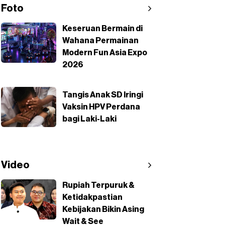
Foto
Keseruan Bermain di
Wahana Permainan
Modern Fun Asia Expo
2026
Tangis Anak SD Iringi
Vaksin HPV Perdana
bagi Laki-Laki
Video
Rupiah Terpuruk &
Ketidakpastian
Kebijakan Bikin Asing
Wait & See