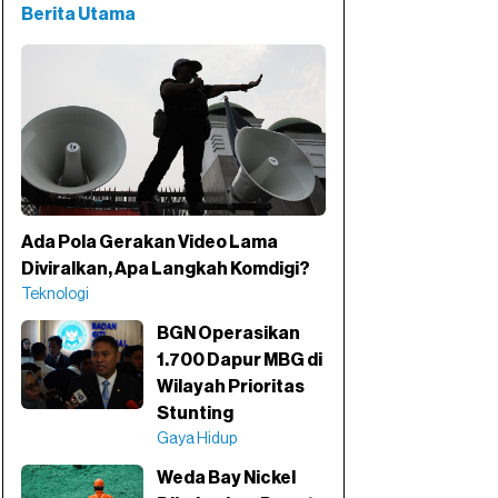
Berita Utama
Ada Pola Gerakan Video Lama
Diviralkan, Apa Langkah Komdigi?
Teknologi
BGN Operasikan
1.700 Dapur MBG di
Wilayah Prioritas
Stunting
Gaya Hidup
Weda Bay Nickel