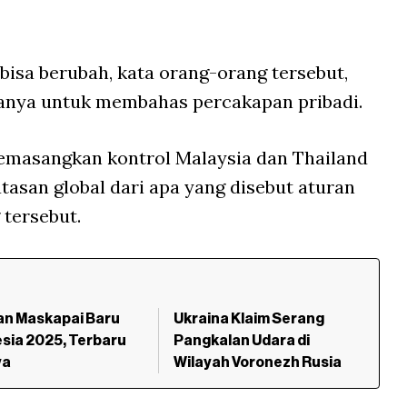
 bisa berubah, kata orang-orang tersebut,
manya untuk membahas percakapan pribadi.
emasangkan kontrol Malaysia dan Thailand
asan global dari apa yang disebut aturan
 tersebut.
an Maskapai Baru
Ukraina Klaim Serang
sia 2025, Terbaru
Pangkalan Udara di
ya
Wilayah Voronezh Rusia