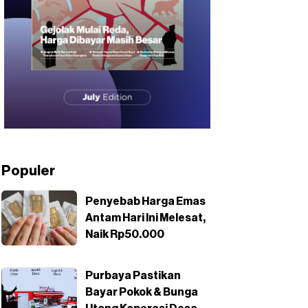
Populer
Penyebab Harga Emas
Antam Hari Ini Melesat,
Naik Rp50.000
Purbaya Pastikan
Bayar Pokok & Bunga