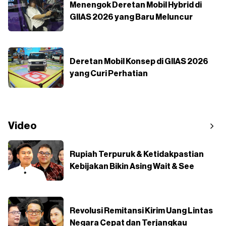
Menengok Deretan Mobil Hybrid di
GIIAS 2026 yang Baru Meluncur
Deretan Mobil Konsep di GIIAS 2026
yang Curi Perhatian
Video
Rupiah Terpuruk & Ketidakpastian
Kebijakan Bikin Asing Wait & See
Revolusi Remitansi Kirim Uang Lintas
Negara Cepat dan Terjangkau