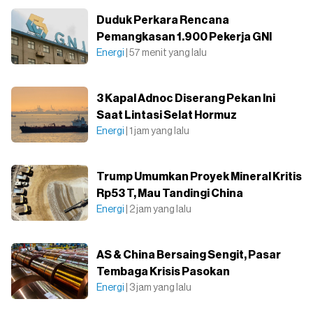
Duduk Perkara Rencana
Pemangkasan 1.900 Pekerja GNI
Energi
| 57 menit yang lalu
3 Kapal Adnoc Diserang Pekan Ini
Saat Lintasi Selat Hormuz
Energi
| 1 jam yang lalu
Trump Umumkan Proyek Mineral Kritis
Rp53 T, Mau Tandingi China
Energi
| 2 jam yang lalu
AS & China Bersaing Sengit, Pasar
Tembaga Krisis Pasokan
Energi
| 3 jam yang lalu