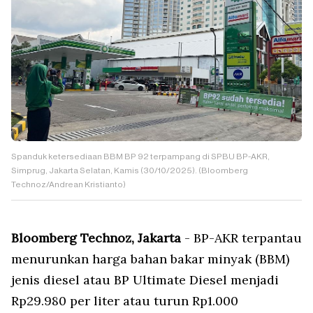
Spanduk ketersediaan BBM BP 92 terpampang di SPBU BP-AKR,
Simprug, Jakarta Selatan, Kamis (30/10/2025). (Bloomberg
Technoz/Andrean Kristianto)
Bloomberg Technoz, Jakarta
- BP-AKR terpantau
menurunkan harga bahan bakar minyak (BBM)
jenis diesel atau BP Ultimate Diesel menjadi
Rp29.980 per liter atau turun Rp1.000