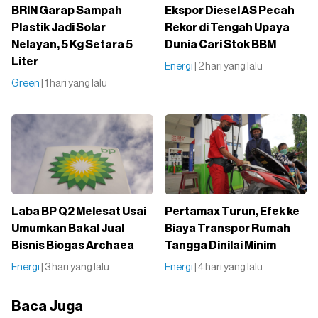
BRIN Garap Sampah
Ekspor Diesel AS Pecah
Plastik Jadi Solar
Rekor di Tengah Upaya
Nelayan, 5 Kg Setara 5
Dunia Cari Stok BBM
Liter
Energi
| 2 hari yang lalu
Green
| 1 hari yang lalu
Laba BP Q2 Melesat Usai
Pertamax Turun, Efek ke
Umumkan Bakal Jual
Biaya Transpor Rumah
Bisnis Biogas Archaea
Tangga Dinilai Minim
Energi
| 3 hari yang lalu
Energi
| 4 hari yang lalu
Baca Juga