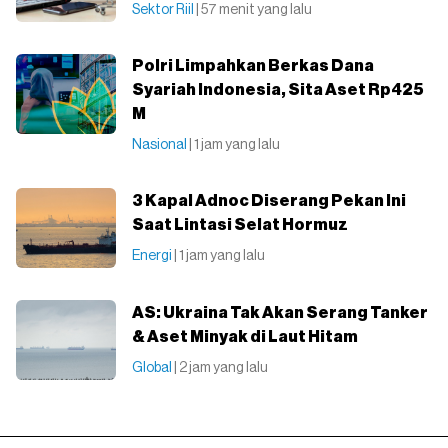
Sektor Riil
| 57 menit yang lalu
Polri Limpahkan Berkas Dana
Syariah Indonesia, Sita Aset Rp425
M
Nasional
| 1 jam yang lalu
3 Kapal Adnoc Diserang Pekan Ini
Saat Lintasi Selat Hormuz
Energi
| 1 jam yang lalu
AS: Ukraina Tak Akan Serang Tanker
& Aset Minyak di Laut Hitam
Global
| 2 jam yang lalu