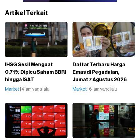
Artikel Terkait
IHSG Sesi I Menguat
Daftar Terbaru Harga
0,71% Dipicu Saham BBRI
Emas di Pegadaian,
hingga ISAT
Jumat 7 Agustus 2026
Market
| 4 jam yang lalu
Market
| 6 jam yang lalu