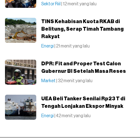
Sektor Riil
| 12 menit yang lalu
TINS Kehabisan Kuota RKAB di
Belitung, Serap Timah Tambang
Rakyat
Energi
| 21 menit yang lalu
DPR: Fit and Proper Test Calon
Gubernur BI Setelah Masa Reses
Market
| 32 menit yang lalu
UEA Beli Tanker Senilai Rp23 T di
Tengah Lonjakan Ekspor Minyak
Energi
| 42 menit yang lalu