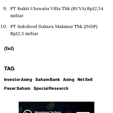
PT Bukit Uluwatu Villa Tbk (BUVA) Rp12,34
miliar
PT Indofood Sukses Makmur Tbk (INDF)
Rp12,3 miliar
(fad)
TAG
Investor Asing
Saham Bank
Asing
Net Sell
Pasar Saham
Special Research