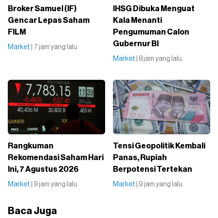
Broker Samuel (IF)
IHSG Dibuka Menguat
Gencar Lepas Saham
Kala Menanti
FILM
Pengumuman Calon
Gubernur BI
Market
| 7 jam yang lalu
Market
| 8 jam yang lalu
Rangkuman
Tensi Geopolitik Kembali
Rekomendasi Saham Hari
Panas, Rupiah
Ini, 7 Agustus 2026
Berpotensi Tertekan
Market
| 9 jam yang lalu
Market
| 9 jam yang lalu
Baca Juga