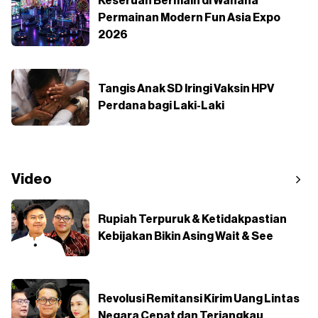
Keseruan Bermain di Wahana
Permainan Modern Fun Asia Expo
2026
Tangis Anak SD Iringi Vaksin HPV
Perdana bagi Laki-Laki
Video
Rupiah Terpuruk & Ketidakpastian
Kebijakan Bikin Asing Wait & See
Revolusi Remitansi Kirim Uang Lintas
Negara Cepat dan Terjangkau