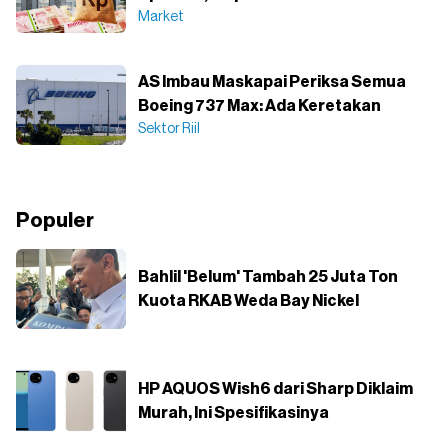
Market
AS Imbau Maskapai Periksa Semua
Boeing 737 Max: Ada Keretakan
Sektor Riil
Populer
Bahlil 'Belum' Tambah 25 Juta Ton
Kuota RKAB Weda Bay Nickel
HP AQUOS Wish6 dari Sharp Diklaim
Murah, Ini Spesifikasinya