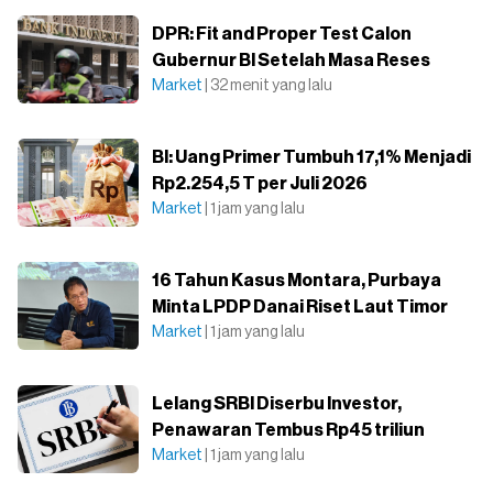
DPR: Fit and Proper Test Calon
Gubernur BI Setelah Masa Reses
Market
| 32 menit yang lalu
BI: Uang Primer Tumbuh 17,1% Menjadi
Rp2.254,5 T per Juli 2026
Market
| 1 jam yang lalu
16 Tahun Kasus Montara, Purbaya
Minta LPDP Danai Riset Laut Timor
Market
| 1 jam yang lalu
Lelang SRBI Diserbu Investor,
Penawaran Tembus Rp45 triliun
Market
| 1 jam yang lalu