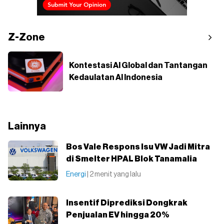
Z-Zone
Kontestasi AI Global dan Tantangan
Kedaulatan AI Indonesia
Lainnya
Bos Vale Respons Isu VW Jadi Mitra
di Smelter HPAL Blok Tanamalia
Energi
| 2 menit yang lalu
Insentif Diprediksi Dongkrak
Penjualan EV hingga 20%