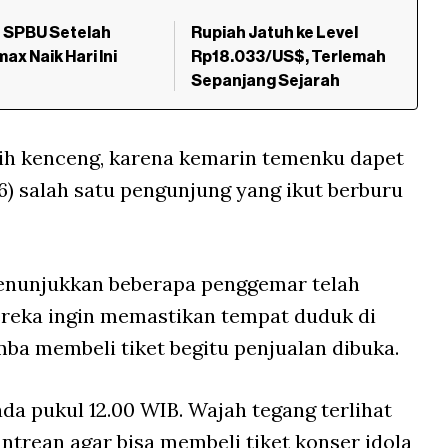
t SPBU Setelah
Rupiah Jatuh ke Level
ax Naik Hari Ini
Rp18.033/US$, Terlemah
Sepanjang Sejarah
ebih kenceng, karena kemarin temenku dapet
26) salah satu pengunjung yang ikut berburu
nunjukkan beberapa penggemar telah
ereka ingin memastikan tempat duduk di
ba membeli tiket begitu penjualan dibuka.
a pukul 12.00 WIB. Wajah tegang terlihat
trean agar bisa membeli tiket konser idola