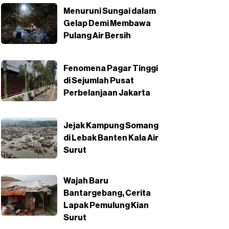
Menuruni Sungai dalam
Gelap Demi Membawa
Pulang Air Bersih
Fenomena Pagar Tinggi
di Sejumlah Pusat
Perbelanjaan Jakarta
Jejak Kampung Somang
di Lebak Banten Kala Air
Surut
Wajah Baru
Bantargebang, Cerita
Lapak Pemulung Kian
Surut