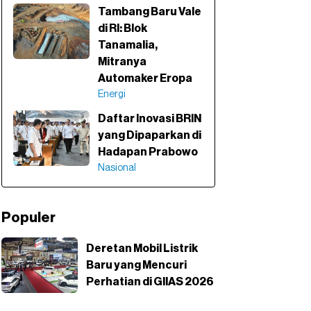
Tambang Baru Vale
di RI: Blok
Tanamalia,
Mitranya
Automaker Eropa
Energi
Daftar Inovasi BRIN
yang Dipaparkan di
Hadapan Prabowo
Nasional
Populer
Deretan Mobil Listrik
Baru yang Mencuri
Perhatian di GIIAS 2026