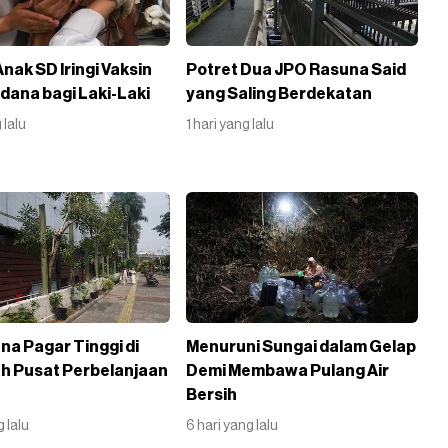
nak SD Iringi Vaksin
Potret Dua JPO Rasuna Said
dana bagi Laki-Laki
yang Saling Berdekatan
 lalu
1 hari yang lalu
a Pagar Tinggi di
Menuruni Sungai dalam Gelap
h Pusat Perbelanjaan
Demi Membawa Pulang Air
Bersih
g lalu
6 hari yang lalu