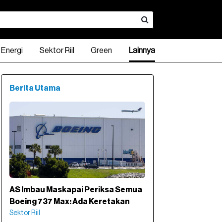
Energi
Sektor Riil
Green
Lainnya
Berita Utama
AS Imbau Maskapai Periksa Semua
Boeing 737 Max: Ada Keretakan
Sektor Riil