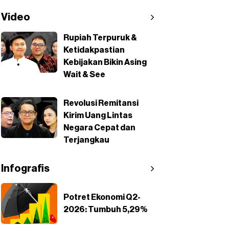
Video
Rupiah Terpuruk &
Ketidakpastian
Kebijakan Bikin Asing
Wait & See
Revolusi Remitansi
Kirim Uang Lintas
Negara Cepat dan
Terjangkau
Infografis
Potret Ekonomi Q2-
2026: Tumbuh 5,29%