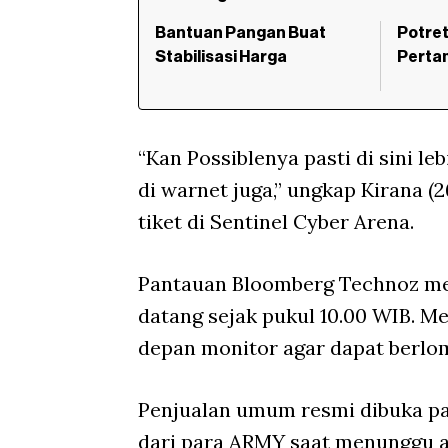
Bantuan Pangan Buat
Potre
Stabilisasi Harga
Pertam
“Kan Possiblenya pasti di sini l
di warnet juga,” ungkap Kirana (
tiket di Sentinel Cyber Arena.
Pantauan Bloomberg Technoz me
datang sejak pukul 10.00 WIB. M
depan monitor agar dapat berlom
Penjualan umum resmi dibuka pad
dari para ARMY saat menunggu an