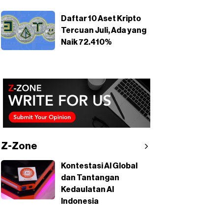
Daftar 10 Aset Kripto
Tercuan Juli, Ada yang
Naik 72.410%
Z-Zone
Kontestasi AI Global
dan Tantangan
Kedaulatan AI
Indonesia