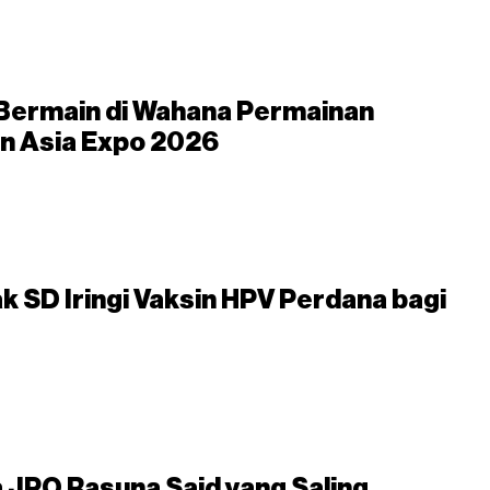
Bermain di Wahana Permainan
n Asia Expo 2026
k SD Iringi Vaksin HPV Perdana bagi
 JPO Rasuna Said yang Saling