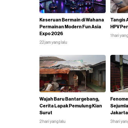
Keseruan Bermain di Wahana
Tangis A
Permainan Modern Fun Asia
HPV Per
Expo 2026
1 hari yang
22 jam yang lalu
Wajah Baru Bantargebang,
Fenomen
Cerita Lapak Pemulung Kian
Sejumla
Surut
Jakarta
2 hari yang lalu
3 hari yan