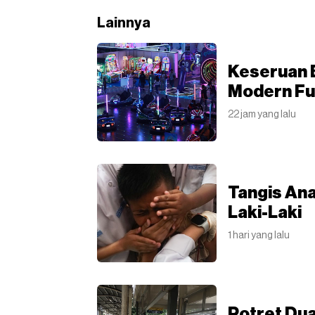
Lainnya
Keseruan 
Modern Fu
22 jam yang lalu
Tangis Ana
Laki-Laki
1 hari yang lalu
Potret Dua