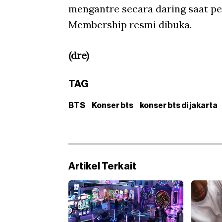
mengantre secara daring saat pe
Membership resmi dibuka.
(dre)
TAG
BTS
Konser bts
konser bts di jakarta
Artikel Terkait