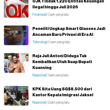
OJK Tindak 1.220 Entitas Keuangan
Ilegal hingga Juli 2026
Finansial
| 1 jam yang lalu
Peneliti Ungkap Smart Glasses Jadi
Ancaman Baru Privasi di Era AI
Teknologi
| 1 jam yang lalu
Raja Juli Antoni Diduga Tak
Kembalikan Utuh Suap Bupati
Kuansing
Nasional
| 1 jam yang lalu
KPK Sita Uang SG$8.500 dari
Kantor Kepala Imigrasi Jaksel
Nasional
| 2 jam yang lalu