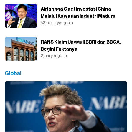
Airlangga Gaet Investasi China
Melalui Kawasan Industri Madura
52 menit yang lalu
RANS Klaim Ungguli BBRI dan BBCA,
Begini Faktanya
2 jam yang lalu
Global