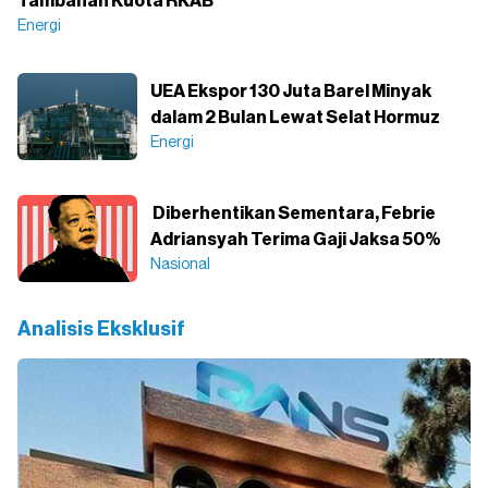
Tambahan Kuota RKAB
Energi
UEA Ekspor 130 Juta Barel Minyak
dalam 2 Bulan Lewat Selat Hormuz
Energi
Diberhentikan Sementara, Febrie
Adriansyah Terima Gaji Jaksa 50%
Nasional
Analisis Eksklusif