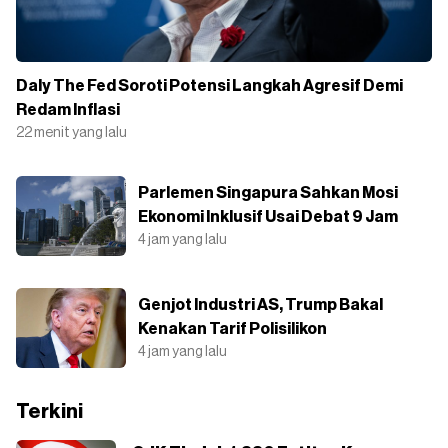
Daly The Fed Soroti Potensi Langkah Agresif Demi
Redam Inflasi
22 menit yang lalu
Parlemen Singapura Sahkan Mosi
Ekonomi Inklusif Usai Debat 9 Jam
4 jam yang lalu
Genjot Industri AS, Trump Bakal
Kenakan Tarif Polisilikon
4 jam yang lalu
Terkini