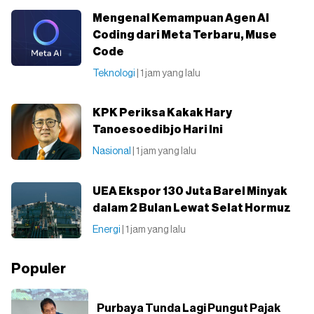
Mengenal Kemampuan Agen AI
Coding dari Meta Terbaru, Muse
Code
Teknologi
| 1 jam yang lalu
KPK Periksa Kakak Hary
Tanoesoedibjo Hari Ini
Nasional
| 1 jam yang lalu
UEA Ekspor 130 Juta Barel Minyak
dalam 2 Bulan Lewat Selat Hormuz
Energi
| 1 jam yang lalu
Populer
Purbaya Tunda Lagi Pungut Pajak