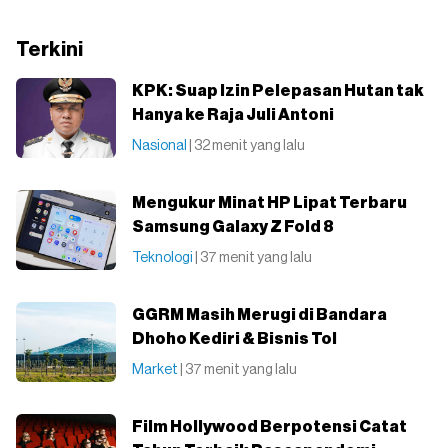
Terkini
KPK: Suap Izin Pelepasan Hutan tak
Hanya ke Raja Juli Antoni
Nasional
| 32 menit yang lalu
Mengukur Minat HP Lipat Terbaru
Samsung Galaxy Z Fold 8
Teknologi
| 37 menit yang lalu
GGRM Masih Merugi di Bandara
Dhoho Kediri & Bisnis Tol
Market
| 37 menit yang lalu
Film Hollywood Berpotensi Catat