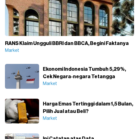
RANS Klaim Ungguli BBRI dan BBCA, Begini Faktanya
Market
Ekonomi Indonesia Tumbuh 5,29%,
Cek Negara-negara Tetangga
Market
Harga Emas Tertinggi dalam 1,5 Bulan,
Pilih Jual atau Beli?
Market
Ini Catatan atas Data