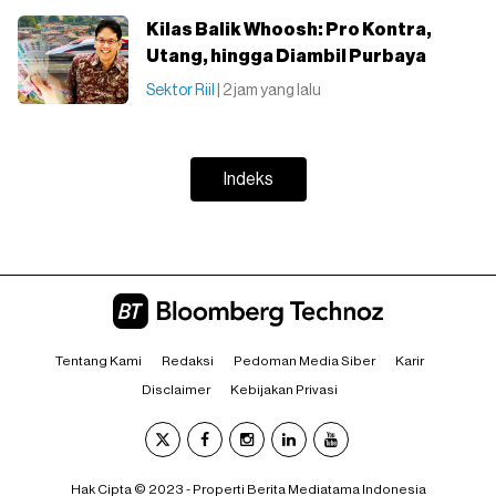
Kilas Balik Whoosh: Pro Kontra,
Utang, hingga Diambil Purbaya
Sektor Riil
| 2 jam yang lalu
Indeks
Tentang Kami
Redaksi
Pedoman Media Siber
Karir
Disclaimer
Kebijakan Privasi
Hak Cipta © 2023 - Properti Berita Mediatama Indonesia