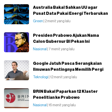
Australia Bakal Sahkan UU agar
Pusat Data Pakai Energi Terbarukan
Green
| 2 menit yang lalu
Presiden Prabowo Ajukan Nama
Calon Gubernur BI Pekan Ini
Nasional
| 7 menit yang lalu
Google Jatuh Pasca Serangkaian
Ilmuwan Pentingnya Memilih Pergi
Teknologi
| 12 menit yang lalu
BRIN Bakal Paparkan 12 Klaster
Penelitian ke Prabowo
Nasional
| 16 menit yang lalu