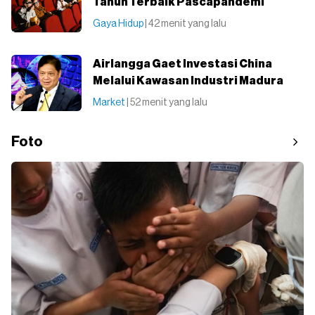
Tahun Terbaik Pascapandemi
Gaya Hidup
| 42 menit yang lalu
Airlangga Gaet Investasi China
Melalui Kawasan Industri Madura
Market
| 52 menit yang lalu
Foto