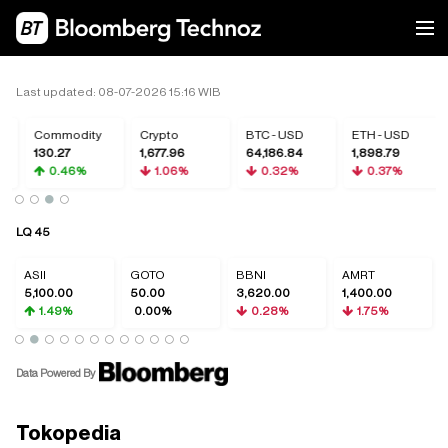
Last updated: 08-07-2026 15:16 WIB
Commodity
Crypto
BTC - USD
ETH - USD
130.27
1,677.96
64,186.84
1,898.79
0.46%
1.06%
0.32%
0.37%
LQ 45
ASII
GOTO
BBNI
AMRT
5,100.00
50.00
3,620.00
1,400.00
1.49%
0.00%
0.28%
1.75%
Data Powered By
Tokopedia