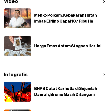
Video
Menko Polkam: Kebakaran Hutan
Imbas El Nino Capai 107 Ribu Ha
Harga Emas Antam Stagnan Hari Ini
Infografis
BNPB Catat Karhutla di Sejumlah
Daerah, Bromo Masih Ditangani