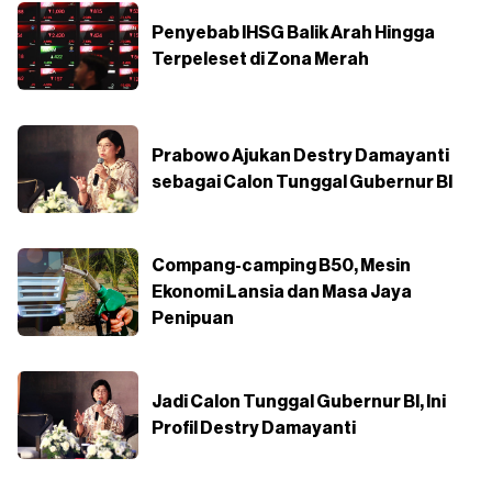
Penyebab IHSG Balik Arah Hingga
Terpeleset di Zona Merah
Prabowo Ajukan Destry Damayanti
sebagai Calon Tunggal Gubernur BI
Compang-camping B50, Mesin
Ekonomi Lansia dan Masa Jaya
Penipuan
Jadi Calon Tunggal Gubernur BI, Ini
Profil Destry Damayanti