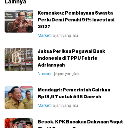
Lainnya
⁠Kemenkeu: Pembiayaan Swasta
Perlu Demi Penuhi 91% Investasi
2027
Market
| 5 jam yang lalu
Jaksa Periksa Pegawai Bank
Indonesia di TPPU Febrie
Adriansyah
Nasional
| 5 jam yang lalu
Mendagri: Pemerintah Cairkan
Rp18,9 T untuk 546 Daerah
Market
| 5 jam yang lalu
Besok, KPK Bacakan Dakwaan Yaqut