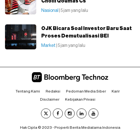
Cholil Qoumas Cs
Nasional
| 5 jam yang lalu
OJK Bicara Soal Investor Baru Saat
Proses Demutualisasi BEI
Market
| 5 jam yang lalu
Tentang Kami
Redaksi
Pedoman Media Siber
Karir
Disclaimer
Kebijakan Privasi
Hak Cipta © 2023 - Properti Berita Mediatama Indonesia