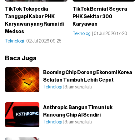
TikTok Tokopedia
TikTok Berniat Segera
Tanggapi Kabar PHK
PHK Sekitar 300
Karyawan yang Ramai di
Karyawan
Medsos
Teknologi
| 01 Jul 2026 17:20
Teknologi
| 02 Jul 2026 09:25
Baca Juga
Booming Chip Dorong Ekonomi Korea
Selatan Tumbuh Lebih Cepat
Teknologi
| 8 jam yang lalu
Anthropic Bangun Tim untuk
Rancang Chip AI Sendiri
Teknologi
| 8 jam yang lalu