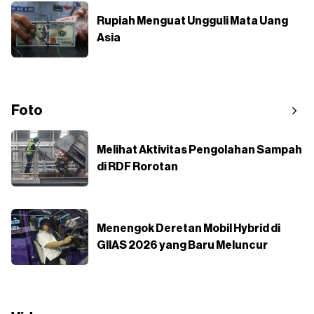
Rupiah Menguat Ungguli Mata Uang
Asia
Foto
Melihat Aktivitas Pengolahan Sampah
di RDF Rorotan
Menengok Deretan Mobil Hybrid di
GIIAS 2026 yang Baru Meluncur