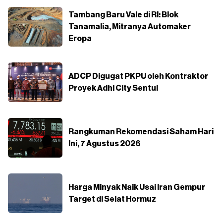
Tambang Baru Vale di RI: Blok
Tanamalia, Mitranya Automaker
Eropa
ADCP Digugat PKPU oleh Kontraktor
Proyek Adhi City Sentul
Rangkuman Rekomendasi Saham Hari
Ini, 7 Agustus 2026
Harga Minyak Naik Usai Iran Gempur
Target di Selat Hormuz