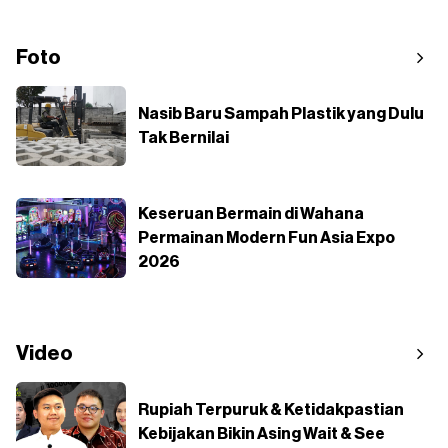
Foto
Nasib Baru Sampah Plastik yang Dulu
Tak Bernilai
Keseruan Bermain di Wahana
Permainan Modern Fun Asia Expo
2026
Video
Rupiah Terpuruk & Ketidakpastian
Kebijakan Bikin Asing Wait & See