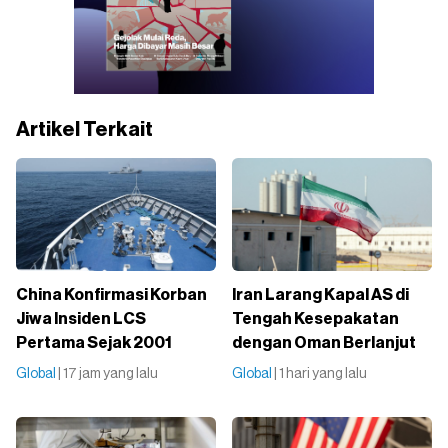
Artikel Terkait
China Konfirmasi Korban
Iran Larang Kapal AS di
Jiwa Insiden LCS
Tengah Kesepakatan
Pertama Sejak 2001
dengan Oman Berlanjut
Global
| 17 jam yang lalu
Global
| 1 hari yang lalu