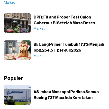
Market
DPR: Fit and Proper Test Calon
Gubernur BI Setelah Masa Reses
Market
BI: Uang Primer Tumbuh 17,1% Menjadi
Rp2.254,5 T per Juli 2026
Market
Populer
AS Imbau Maskapai Periksa Semua
Boeing 737 Max: Ada Keretakan