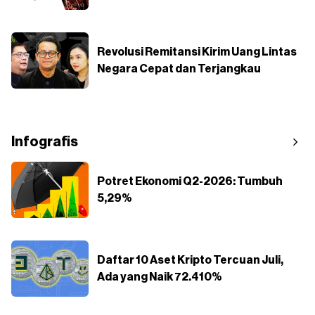
Revolusi Remitansi Kirim Uang Lintas
Negara Cepat dan Terjangkau
Infografis
Potret Ekonomi Q2-2026: Tumbuh
5,29%
Daftar 10 Aset Kripto Tercuan Juli,
Ada yang Naik 72.410%