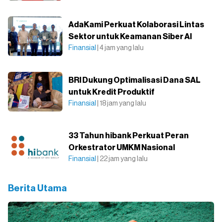
AdaKami Perkuat Kolaborasi Lintas
Sektor untuk Keamanan Siber AI
Finansial
| 4 jam yang lalu
BRI Dukung Optimalisasi Dana SAL
untuk Kredit Produktif
Finansial
| 18 jam yang lalu
33 Tahun hibank Perkuat Peran
Orkestrator UMKM Nasional
Finansial
| 22 jam yang lalu
Berita Utama