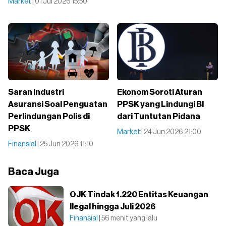
Market
| 01 Jul 2026 15:50
Saran Industri
Ekonom Soroti Aturan
Asuransi Soal Penguatan
PPSK yang Lindungi BI
Perlindungan Polis di
dari Tuntutan Pidana
PPSK
Market
| 24 Jun 2026 21:00
Finansial
| 25 Jun 2026 11:10
Baca Juga
OJK Tindak 1.220 Entitas Keuangan
Ilegal hingga Juli 2026
Finansial
| 56 menit yang lalu