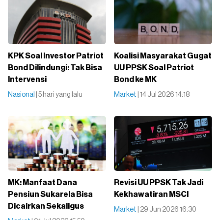
KPK Soal Investor Patriot
Koalisi Masyarakat Gugat
Bond Dilindungi: Tak Bisa
UU PPSK Soal Patriot
Intervensi
Bond ke MK
Nasional
| 5 hari yang lalu
Market
| 14 Jul 2026 14:18
MK: Manfaat Dana
Revisi UU PPSK Tak Jadi
Pensiun Sukarela Bisa
Kekhawatiran MSCI
Dicairkan Sekaligus
Market
| 29 Jun 2026 16:30