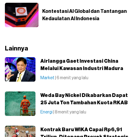
Kontestasi AI Global dan Tantangan
Kedaulatan AI Indonesia
Lainnya
Airlangga Gaet Investasi China
Melalui Kawasan Industri Madura
Market
| 6 menit yang lalu
Weda Bay Nickel Dikabarkan Dapat
25 Juta Ton Tambahan Kuota RKAB
Energi
| 8 menit yang lalu
Kontrak Baru WIKA Capai Rp6,91