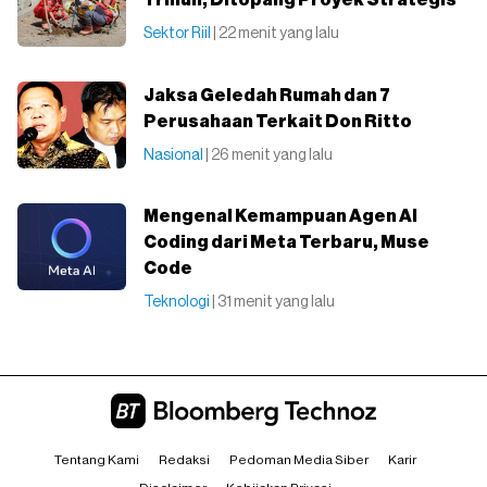
Triliun, Ditopang Proyek Strategis
Sektor Riil
| 22 menit yang lalu
Jaksa Geledah Rumah dan 7
Perusahaan Terkait Don Ritto
Nasional
| 26 menit yang lalu
Mengenal Kemampuan Agen AI
Coding dari Meta Terbaru, Muse
Code
Teknologi
| 31 menit yang lalu
Tentang Kami
Redaksi
Pedoman Media Siber
Karir