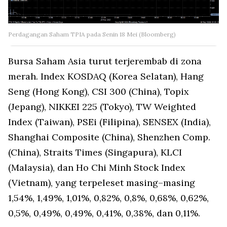
Perdagangan Saham TPIA pada Senin 18 Mei (Bloomberg)
Bursa Saham Asia turut terjerembab di zona
merah. Index KOSDAQ (Korea Selatan), Hang
Seng (Hong Kong), CSI 300 (China), Topix
(Jepang), NIKKEI 225 (Tokyo), TW Weighted
Index (Taiwan), PSEi (Filipina), SENSEX (India),
Shanghai Composite (China), Shenzhen Comp.
(China), Straits Times (Singapura), KLCI
(Malaysia), dan Ho Chi Minh Stock Index
(Vietnam), yang terpeleset masing–masing
1,54%, 1,49%, 1,01%, 0,82%, 0,8%, 0,68%, 0,62%,
0,5%, 0,49%, 0,49%, 0,41%, 0,38%, dan 0,11%.