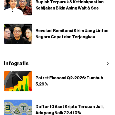
Rupiah Terpuruk & Ketidakpastian
Kebijakan Bikin Asing Wait & See
Revolusi Remitansi Kirim Uang Lintas
Negara Cepat dan Terjangkau
Infografis
Potret Ekonomi Q2-2026: Tumbuh
5,29%
Daftar 10 Aset Kripto Tercuan Juli,
Ada yang Naik 72.410%