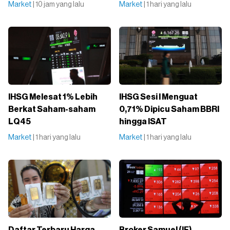
Market
| 10 jam yang lalu
Market
| 1 hari yang lalu
IHSG Melesat 1% Lebih
IHSG Sesi I Menguat
Berkat Saham-saham
0,71% Dipicu Saham BBRI
LQ45
hingga ISAT
Market
| 1 hari yang lalu
Market
| 1 hari yang lalu
Daftar Terbaru Harga
Broker Samuel (IF)