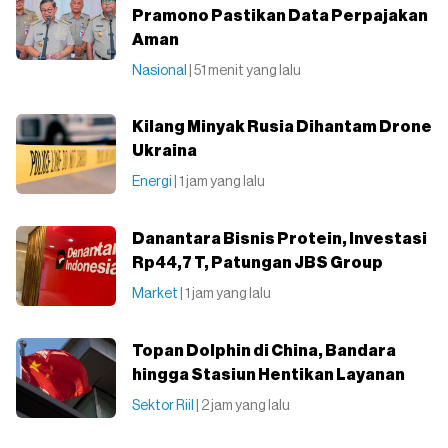
Pramono Pastikan Data Perpajakan
Aman
Nasional
| 51 menit yang lalu
Kilang Minyak Rusia Dihantam Drone
Ukraina
Energi
| 1 jam yang lalu
Danantara Bisnis Protein, Investasi
Rp44,7 T, Patungan JBS Group
Market
| 1 jam yang lalu
Topan Dolphin di China, Bandara
hingga Stasiun Hentikan Layanan
Sektor Riil
| 2 jam yang lalu