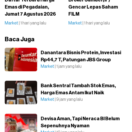
Emas di Pegadaian,
Gencar Lepas Saham
Jumat 7 Agustus 2026
FILM
Market
| 1 hari yang lalu
Market
| 1 hari yang lalu
Baca Juga
Danantara Bisnis Protein, Investasi
Rp44,7 T, Patungan JBS Group
Market
| 1 jam yang lalu
Bank Sentral Tambah Stok Emas,
Harga Emas Antam Ikut Naik
Market
| 9 jam yang lalu
Devisa Aman, Tapi Neraca BI Belum
Sepenuhnya Nyaman