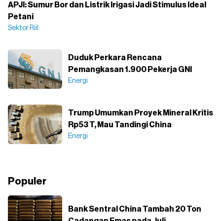
APJI: Sumur Bor dan Listrik Irigasi Jadi Stimulus Ideal
Petani
Sektor Riil
Duduk Perkara Rencana
Pemangkasan 1.900 Pekerja GNI
Energi
Trump Umumkan Proyek Mineral Kritis
Rp53 T, Mau Tandingi China
Energi
Populer
Bank Sentral China Tambah 20 Ton