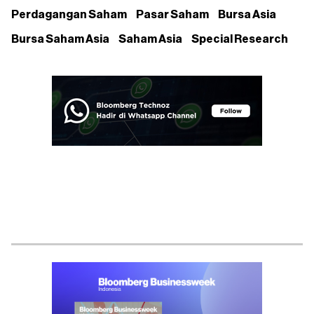
Perdagangan Saham
Pasar Saham
Bursa Asia
Bursa Saham Asia
Saham Asia
Special Research