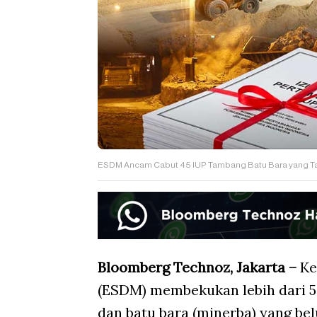
ESDM Ancam Cabut 45 IUP Tambang Batu Bara yang Ta
Bloomberg Technoz, Jakarta –
Ke
(ESDM) membekukan lebih dari 5
dan batu bara (minerba) yang be