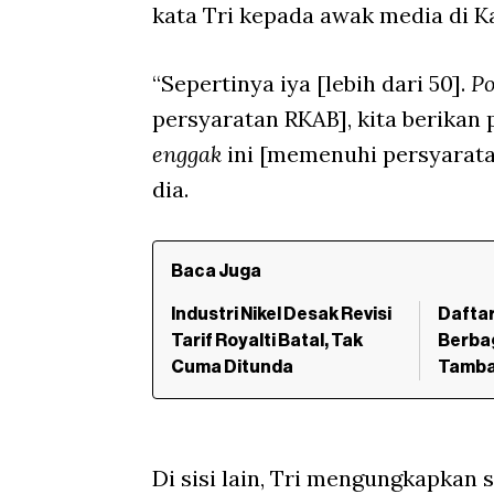
kata Tri kepada awak media di K
“Sepertinya iya [lebih dari 50].
P
persyaratan RKAB], kita berikan p
enggak
ini [memenuhi persyarata
dia.
Baca Juga
Industri Nikel Desak Revisi
Daftar
Tarif Royalti Batal, Tak
Berba
Cuma Ditunda
Tamban
Di sisi lain, Tri mengungkapka