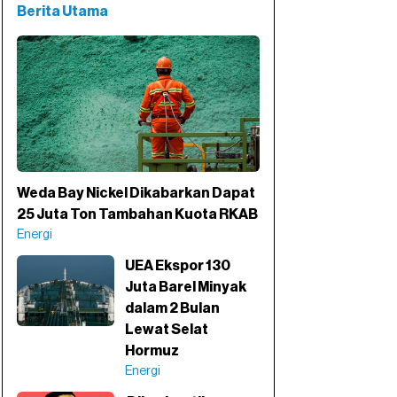
Berita Utama
Weda Bay Nickel Dikabarkan Dapat
25 Juta Ton Tambahan Kuota RKAB
Energi
UEA Ekspor 130
Juta Barel Minyak
dalam 2 Bulan
Lewat Selat
Hormuz
Energi