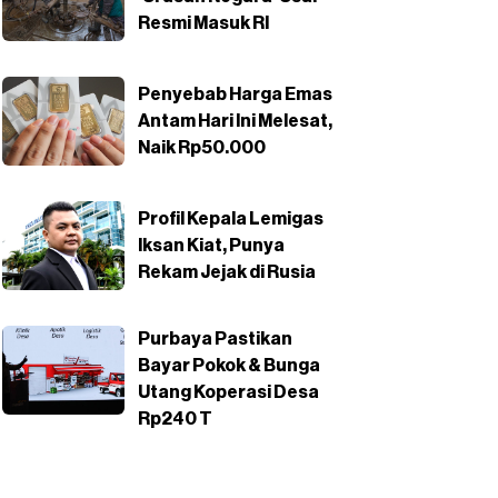
Resmi Masuk RI
Penyebab Harga Emas
Antam Hari Ini Melesat,
Naik Rp50.000
Profil Kepala Lemigas
Iksan Kiat, Punya
Rekam Jejak di Rusia
Purbaya Pastikan
Bayar Pokok & Bunga
Utang Koperasi Desa
Rp240 T