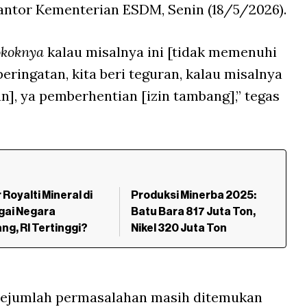
antor Kementerian ESDM, Senin (18/5/2026).
okoknya
kalau misalnya ini [tidak memenuhi
eringatan, kita beri teguran, kalau misalnya
n], ya pemberhentian [izin tambang],” tegas
 Royalti Mineral di
Produksi Minerba 2025:
gai Negara
Batu Bara 817 Juta Ton,
g, RI Tertinggi?
Nikel 320 Juta Ton
n sejumlah permasalahan masih ditemukan