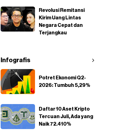
Revolusi Remitansi
Kirim Uang Lintas
Negara Cepat dan
Terjangkau
Infografis
Potret Ekonomi Q2-
2026: Tumbuh 5,29%
Daftar 10 Aset Kripto
Tercuan Juli, Ada yang
Naik 72.410%