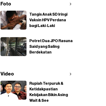
Foto
Tangis Anak SD Iringi
Vaksin HPV Perdana
bagi Laki-Laki
Potret Dua JPO Rasuna
Said yang Saling
Berdekatan
Video
Rupiah Terpuruk &
Ketidakpastian
Kebijakan Bikin Asing
Wait & See