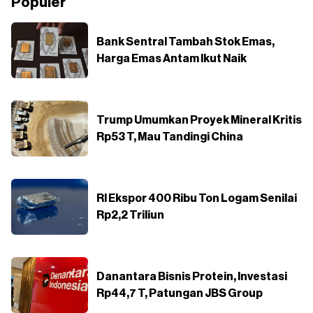
Populer
Bank Sentral Tambah Stok Emas,
Harga Emas Antam Ikut Naik
Trump Umumkan Proyek Mineral Kritis
Rp53 T, Mau Tandingi China
RI Ekspor 400 Ribu Ton Logam Senilai
Rp2,2 Triliun
Danantara Bisnis Protein, Investasi
Rp44,7 T, Patungan JBS Group