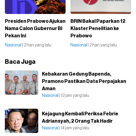
Presiden Prabowo Ajukan
BRIN Bakal Paparkan 12
Nama Calon Gubernur BI
Klaster Penelitian ke
Pekan Ini
Prabowo
Nasional
| 2 hari yang lalu
Nasional
| 2 hari yang lalu
Baca Juga
Kebakaran Gedung Bapenda,
Pramono Pastikan Data Perpajakan
Aman
Nasional
| 12 jam yang lalu
Kejagung Kembali Periksa Febrie
Adriansyah, 2 Orang Tak Hadir
Nasional
| 14 jam yang lalu