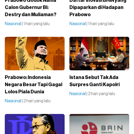
Prabowo Godok Nama
Daftar Inovasi BRIN yang
Calon Gubernur BI:
Dipaparkan di Hadapan
Destry dan Muliaman?
Prabowo
Nasional
| 1 hari yang lalu
Nasional
| 1 hari yang lalu
Prabowo: Indonesia
Istana Sebut Tak Ada
Negara Besar Tapi Gagal
Surpres Ganti Kapolri
Lolos Piala Dunia
Nasional
| 2 hari yang lalu
Nasional
| 2 hari yang lalu