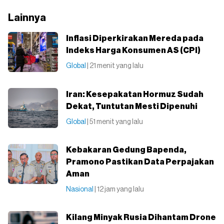
Lainnya
Inflasi Diperkirakan Mereda pada
Indeks Harga Konsumen AS (CPI)
Global
| 21 menit yang lalu
Iran: Kesepakatan Hormuz Sudah
Dekat, Tuntutan Mesti Dipenuhi
Global
| 51 menit yang lalu
Kebakaran Gedung Bapenda,
Pramono Pastikan Data Perpajakan
Aman
Nasional
| 12 jam yang lalu
Kilang Minyak Rusia Dihantam Drone