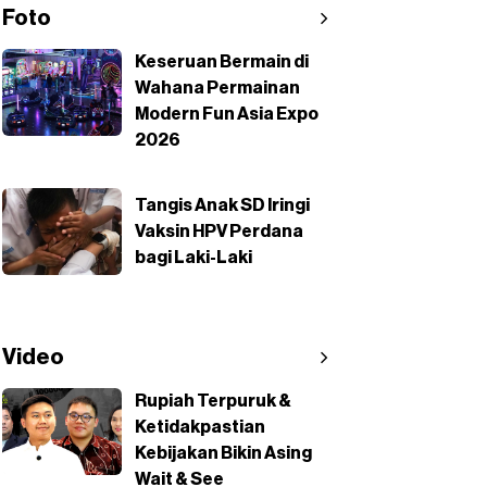
Foto
Keseruan Bermain di
Wahana Permainan
Modern Fun Asia Expo
2026
Tangis Anak SD Iringi
Vaksin HPV Perdana
bagi Laki-Laki
Video
Rupiah Terpuruk &
Ketidakpastian
Kebijakan Bikin Asing
Wait & See