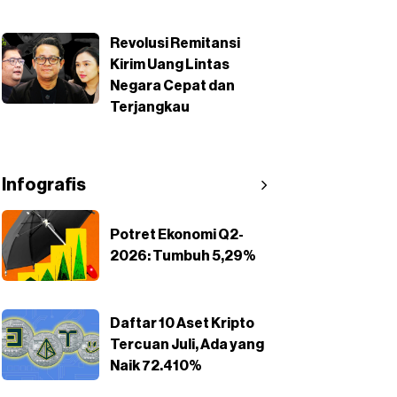
Revolusi Remitansi
Kirim Uang Lintas
Negara Cepat dan
Terjangkau
Infografis
Potret Ekonomi Q2-
2026: Tumbuh 5,29%
Daftar 10 Aset Kripto
Tercuan Juli, Ada yang
Naik 72.410%