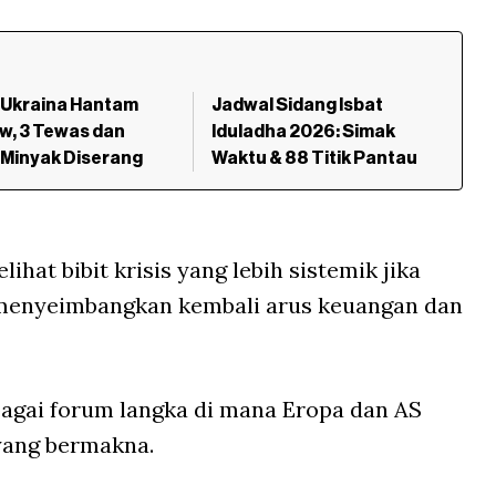
 Ukraina Hantam
Jadwal Sidang Isbat
w, 3 Tewas dan
Iduladha 2026: Simak
 Minyak Diserang
Waktu & 88 Titik Pantau
ihat bibit krisis yang lebih sistemik jika
 menyeimbangkan kembali arus keuangan dan
gai forum langka di mana Eropa dan AS
yang bermakna.