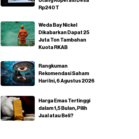
Utang Koperasi Desa
Rp240 T
Weda Bay Nickel
Dikabarkan Dapat 25
Juta Ton Tambahan
Kuota RKAB
Rangkuman
Rekomendasi Saham
Hari Ini, 6 Agustus 2026
Harga Emas Tertinggi
dalam 1,5 Bulan, Pilih
Jual atau Beli?