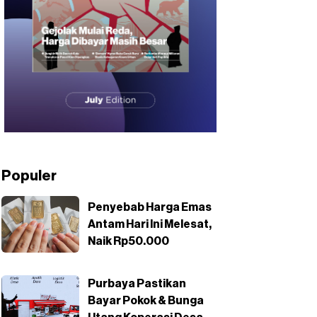
Populer
Penyebab Harga Emas
Antam Hari Ini Melesat,
Naik Rp50.000
Purbaya Pastikan
Bayar Pokok & Bunga