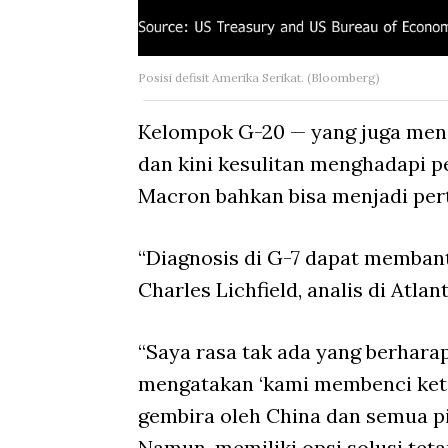
Posisi defisit Amerika Serikat. (Bloomberg)
Kelompok G-20 — yang juga menc
dan kini kesulitan menghadapi 
Macron bahkan bisa menjadi per
“Diagnosis di G-7 dapat membantu
Charles Lichfield, analis di Atla
“Saya rasa tak ada yang berhara
mengatakan ‘kami membenci keti
gembira oleh China dan semua pi
Namun, memiliki opsi solusi teta