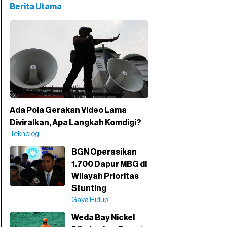
Berita Utama
Ada Pola Gerakan Video Lama
Diviralkan, Apa Langkah Komdigi?
Teknologi
BGN Operasikan
1.700 Dapur MBG di
Wilayah Prioritas
Stunting
Gaya Hidup
Weda Bay Nickel