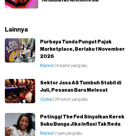
Kedaulatan AI Indonesia
Lainnya
Purbaya Tunda Pungut Pajak
Marketplace, Berlaku 1 November
2026
Market
| 4 menit yang lalu
Sektor Jasa AS Tumbuh Stabil di
Juli, Pesanan Baru Melesat
Global
| 24 menit yang lalu
Petinggi The Fed Sinyalkan Kerek
Suku Bunga Jika Inflasi Tak Reda
Market
| 1 jam yang lalu