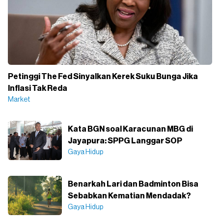
Petinggi The Fed Sinyalkan Kerek Suku Bunga Jika
Inflasi Tak Reda
Market
Kata BGN soal Karacunan MBG di
Jayapura: SPPG Langgar SOP
Gaya Hidup
Benarkah Lari dan Badminton Bisa
Sebabkan Kematian Mendadak?
Gaya Hidup