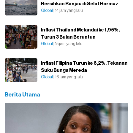
Bersihkan Ranjau di Selat Hormuz
Global
| 14 jam yang lalu
Inflasi Thailand Melandai ke 1,95%,
Turun 3 Bulan Beruntun
Global
| 15 jam yang lalu
Inflasi Filipina Turun ke 6,2%, Tekanan
Suku Bunga Mereda
Global
| 16 jam yang lalu
Berita Utama