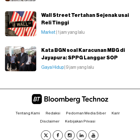
Wall Street Tertahan Sejenak usai
Reli Tinggi
Market
| 1 jam yang lalu
Kata BGN soal Karacunan MBG di
Jayapura: SPPG Langgar SOP
Gaya Hidup
| 9 jam yang lalu
Tentang Kami
Redaksi
Pedoman Media Siber
Karir
Disclaimer
Kebijakan Privasi