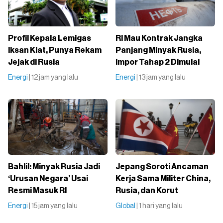
Profil Kepala Lemigas
RI Mau Kontrak Jangka
Iksan Kiat, Punya Rekam
Panjang Minyak Rusia,
Jejak di Rusia
Impor Tahap 2 Dimulai
Energi
| 12 jam yang lalu
Energi
| 13 jam yang lalu
Bahlil: Minyak Rusia Jadi
Jepang Soroti Ancaman
‘Urusan Negara’ Usai
Kerja Sama Militer China,
Resmi Masuk RI
Rusia, dan Korut
Energi
| 15 jam yang lalu
Global
| 1 hari yang lalu