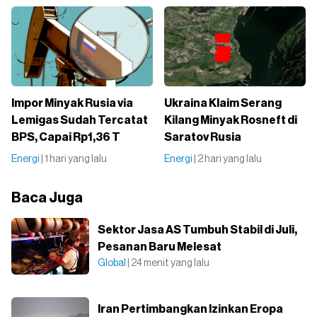
Impor Minyak Rusia via
Ukraina Klaim Serang
Lemigas Sudah Tercatat
Kilang Minyak Rosneft di
BPS, Capai Rp1,36 T
Saratov Rusia
Energi
| 1 hari yang lalu
Energi
| 2 hari yang lalu
Baca Juga
Sektor Jasa AS Tumbuh Stabil di Juli,
Pesanan Baru Melesat
Global
| 24 menit yang lalu
Iran Pertimbangkan Izinkan Eropa