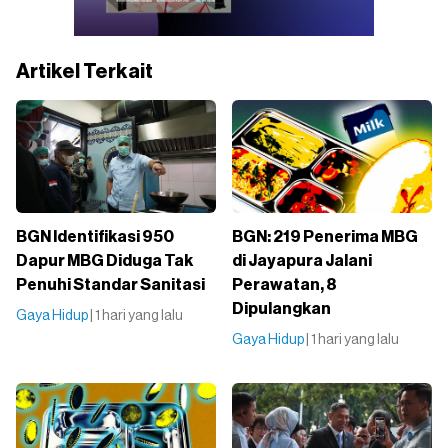
Artikel Terkait
BGN Identifikasi 950
BGN: 219 Penerima MBG
Dapur MBG Diduga Tak
di Jayapura Jalani
Penuhi Standar Sanitasi
Perawatan, 8
Dipulangkan
Gaya Hidup
| 1 hari yang lalu
Gaya Hidup
| 1 hari yang lalu