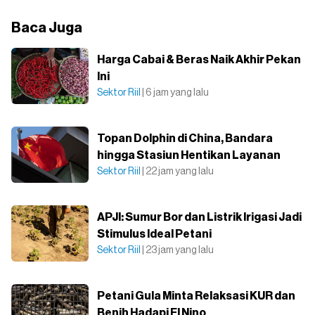
Baca Juga
Harga Cabai & Beras Naik Akhir Pekan
Ini
Sektor Riil
| 6 jam yang lalu
Topan Dolphin di China, Bandara
hingga Stasiun Hentikan Layanan
Sektor Riil
| 22 jam yang lalu
APJI: Sumur Bor dan Listrik Irigasi Jadi
Stimulus Ideal Petani
Sektor Riil
| 23 jam yang lalu
Petani Gula Minta Relaksasi KUR dan
Benih Hadapi El Nino