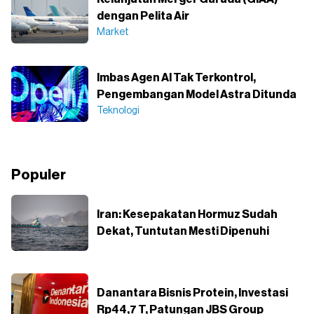
dengan Pelita Air
Market
Imbas Agen AI Tak Terkontrol,
Pengembangan Model Astra Ditunda
Teknologi
Populer
Iran: Kesepakatan Hormuz Sudah
Dekat, Tuntutan Mesti Dipenuhi
Danantara Bisnis Protein, Investasi
Rp44,7 T, Patungan JBS Group