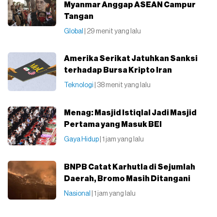
Myanmar Anggap ASEAN Campur
Tangan
Global
| 29 menit yang lalu
Amerika Serikat Jatuhkan Sanksi
terhadap Bursa Kripto Iran
Teknologi
| 38 menit yang lalu
Menag: Masjid Istiqlal Jadi Masjid
Pertama yang Masuk BEI
Gaya Hidup
| 1 jam yang lalu
BNPB Catat Karhutla di Sejumlah
Daerah, Bromo Masih Ditangani
Nasional
| 1 jam yang lalu