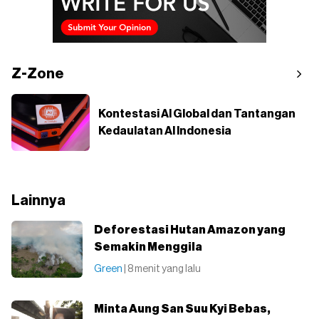
Z-Zone
Kontestasi AI Global dan Tantangan
Kedaulatan AI Indonesia
Lainnya
Deforestasi Hutan Amazon yang
Semakin Menggila
Green
| 8 menit yang lalu
Minta Aung San Suu Kyi Bebas,