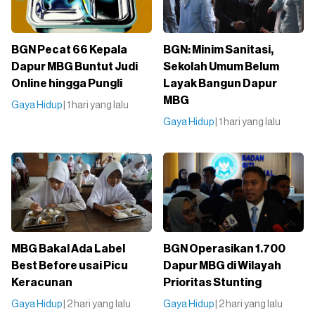
BGN Pecat 66 Kepala
BGN: Minim Sanitasi,
Dapur MBG Buntut Judi
Sekolah Umum Belum
Online hingga Pungli
Layak Bangun Dapur
MBG
Gaya Hidup
| 1 hari yang lalu
Gaya Hidup
| 1 hari yang lalu
MBG Bakal Ada Label
BGN Operasikan 1.700
Best Before usai Picu
Dapur MBG di Wilayah
Keracunan
Prioritas Stunting
Gaya Hidup
| 2 hari yang lalu
Gaya Hidup
| 2 hari yang lalu