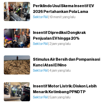
Periklindo Usul Skema Insentif EV
2026 Pertahankan Pola Lama
Sektor Riil
| 19 menit yang lalu
Insentif Diprediksi Dongkrak
Penjualan EV hingga 20%
Sektor Riil
| 2 jam yang lalu
Stimulus Air Bersih dan Pompanisasi
Kunci Atasi El Nino
Sektor Riil
| 4 jam yang lalu
Insentif Motor Listrik: Diskon Lebih
Menarik Ketimbang PPNDTP
Sektor Riil
| 5 jam yang lalu