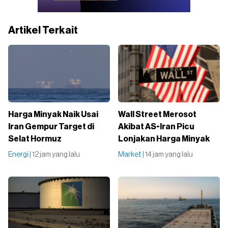
Artikel Terkait
Harga Minyak Naik Usai
Wall Street Merosot
Iran Gempur Target di
Akibat AS-Iran Picu
Selat Hormuz
Lonjakan Harga Minyak
Energi
| 12 jam yang lalu
Market
| 14 jam yang lalu