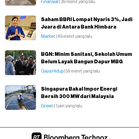
Finansial
| 39 menit yang lalu
Saham BBRI Lompat Nyaris 3%, Jadi
Juara di Antara Bank Himbara
Market
| 49 menit yang lalu
BGN: Minim Sanitasi, Sekolah Umum
Belum Layak Bangun Dapur MBG
Gaya Hidup
| 59 menit yang lalu
Singapura Bakal Impor Energi
Bersih 300 MW dari Malaysia
Green
| 1 jam yang lalu