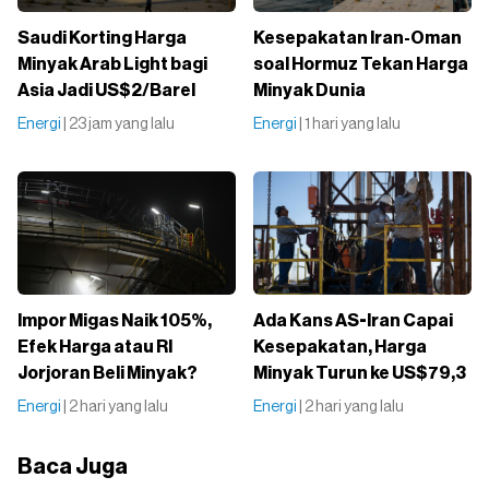
Saudi Korting Harga
Kesepakatan Iran-Oman
Minyak Arab Light bagi
soal Hormuz Tekan Harga
Asia Jadi US$2/Barel
Minyak Dunia
Energi
| 23 jam yang lalu
Energi
| 1 hari yang lalu
Impor Migas Naik 105%,
Ada Kans AS-Iran Capai
Efek Harga atau RI
Kesepakatan, Harga
Jorjoran Beli Minyak?
Minyak Turun ke US$79,3
Energi
| 2 hari yang lalu
Energi
| 2 hari yang lalu
Baca Juga