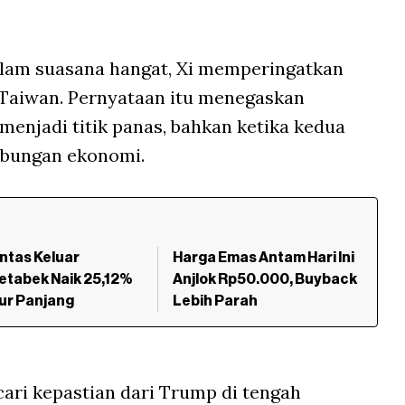
lam suasana hangat, Xi memperingatkan
i Taiwan. Pernyataan itu menegaskan
menjadi titik panas, bahkan ketika kedua
bungan ekonomi.
intas Keluar
Harga Emas Antam Hari Ini
etabek Naik 25,12%
Anjlok Rp50.000, Buyback
bur Panjang
Lebih Parah
ari kepastian dari Trump di tengah