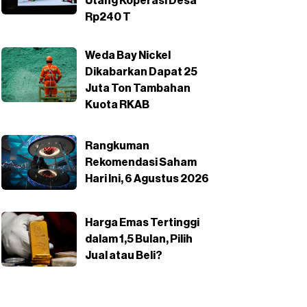
Utang Koperasi Desa
Rp240 T
Weda Bay Nickel
Dikabarkan Dapat 25
Juta Ton Tambahan
Kuota RKAB
Rangkuman
Rekomendasi Saham
Hari Ini, 6 Agustus 2026
Harga Emas Tertinggi
dalam 1,5 Bulan, Pilih
Jual atau Beli?