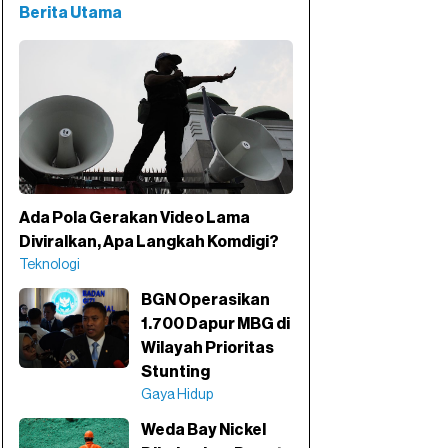
Berita Utama
Ada Pola Gerakan Video Lama
Diviralkan, Apa Langkah Komdigi?
Teknologi
BGN Operasikan
1.700 Dapur MBG di
Wilayah Prioritas
Stunting
Gaya Hidup
Weda Bay Nickel