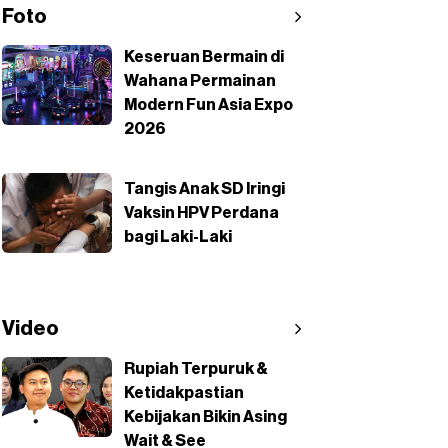
Foto
Keseruan Bermain di
Wahana Permainan
Modern Fun Asia Expo
2026
Tangis Anak SD Iringi
Vaksin HPV Perdana
bagi Laki-Laki
Video
Rupiah Terpuruk &
Ketidakpastian
Kebijakan Bikin Asing
Wait & See