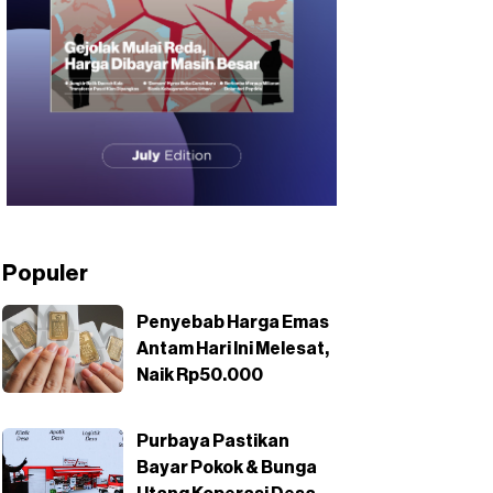
Populer
Penyebab Harga Emas
Antam Hari Ini Melesat,
Naik Rp50.000
Purbaya Pastikan
Bayar Pokok & Bunga