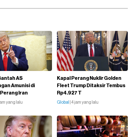
Bantah AS
Kapal Perang Nuklir Golden
gan Amunisi di
Fleet Trump Ditaksir Tembus
Perang Iran
Rp4.927 T
 jam yang lalu
Global
| 4 jam yang lalu