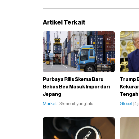
Artikel Terkait
Purbaya Rilis Skema Baru
Trump 
Bebas Bea Masuk Impor dari
Kekuran
Jepang
Tengah 
Market
| 35 menit yang lalu
Global
| 4