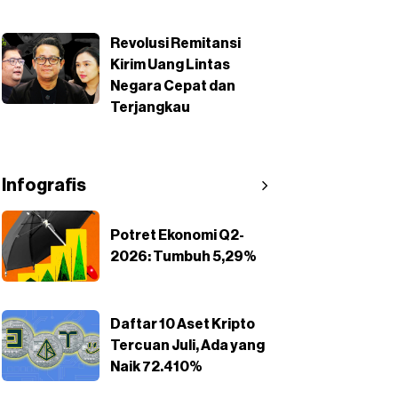
Revolusi Remitansi
Kirim Uang Lintas
Negara Cepat dan
Terjangkau
Infografis
Potret Ekonomi Q2-
2026: Tumbuh 5,29%
Daftar 10 Aset Kripto
Tercuan Juli, Ada yang
Naik 72.410%