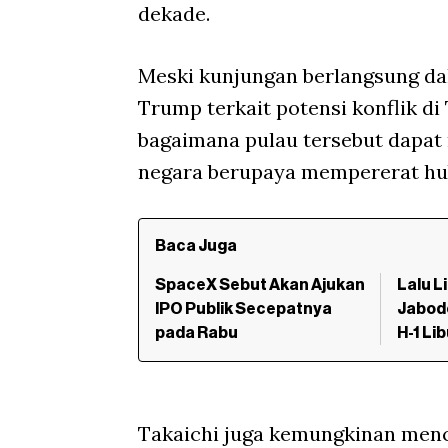
dekade.
Meski kunjungan berlangsung da
Trump terkait potensi konflik d
bagaimana pulau tersebut dapat 
negara berupaya mempererat hu
Baca Juga
SpaceX Sebut Akan Ajukan
Lalu L
IPO Publik Secepatnya
Jabod
pada Rabu
H-1 Li
Takaichi juga kemungkinan menc