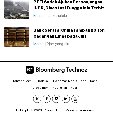
PTFI Sudah Ajukan Perpanjangan
IUPK, Divestasi Tunggu Izin Terbit
Energi
| 1 jam yang lalu
Bank Sentral China Tambah 20 Ton
Cadangan Emas pada Juli
Market
| 2 jam yang lalu
Tentang Kami
Redaksi
Pedoman Media Siber
Karir
Disclaimer
Kebijakan Privasi
Hak Cipta © 2023 - Properti Berita Mediatama Indonesia