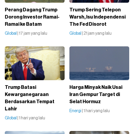
Perang Dagang Trump
Trump Sering Telepon
Dorong Investor Ramai-
Warsh, Isu Independensi
Ramai ke Batam
The Fed Disorot
Global
| 17 jam yang lalu
Global
| 21 jam yang lalu
Trump Batasi
Harga Minyak Naik Usai
Kewarganegaraan
Iran Gempur Target di
Berdasarkan Tempat
Selat Hormuz
Lahir
Energi
| 1 hari yang lalu
Global
| 1 hari yang lalu