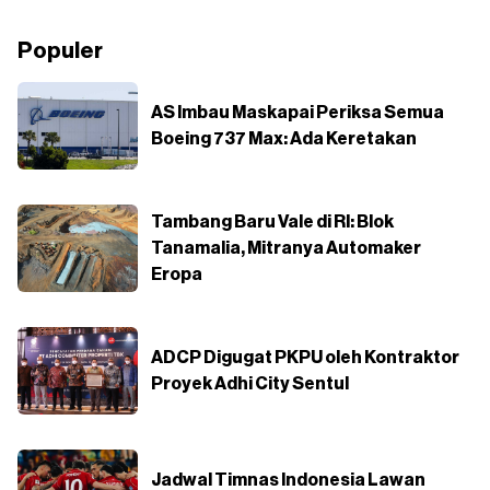
Populer
AS Imbau Maskapai Periksa Semua
Boeing 737 Max: Ada Keretakan
Tambang Baru Vale di RI: Blok
Tanamalia, Mitranya Automaker
Eropa
ADCP Digugat PKPU oleh Kontraktor
Proyek Adhi City Sentul
Jadwal Timnas Indonesia Lawan