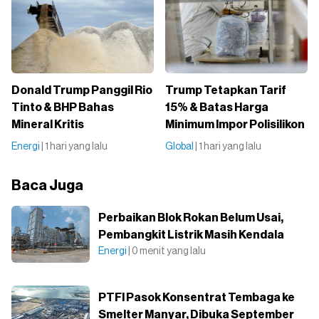
Donald Trump Panggil Rio
Trump Tetapkan Tarif
Tinto & BHP Bahas
15% & Batas Harga
Mineral Kritis
Minimum Impor Polisilikon
Energi
| 1 hari yang lalu
Global
| 1 hari yang lalu
Baca Juga
Perbaikan Blok Rokan Belum Usai,
Pembangkit Listrik Masih Kendala
Energi
| 0 menit yang lalu
PTFI Pasok Konsentrat Tembaga ke
Smelter Manyar, Dibuka September