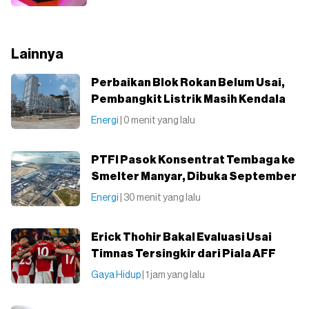
Lainnya
Perbaikan Blok Rokan Belum Usai,
Pembangkit Listrik Masih Kendala
Energi
| 0 menit yang lalu
PTFI Pasok Konsentrat Tembaga ke
Smelter Manyar, Dibuka September
Energi
| 30 menit yang lalu
Erick Thohir Bakal Evaluasi Usai
Timnas Tersingkir dari Piala AFF
Gaya Hidup
| 1 jam yang lalu