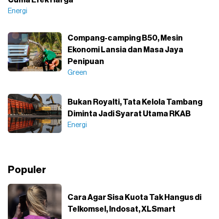
Cuma Efek Harga
Energi
Compang-camping B50, Mesin
Ekonomi Lansia dan Masa Jaya
Penipuan
Green
Bukan Royalti, Tata Kelola Tambang
Diminta Jadi Syarat Utama RKAB
Energi
Populer
Cara Agar Sisa Kuota Tak Hangus di
Telkomsel, Indosat, XLSmart