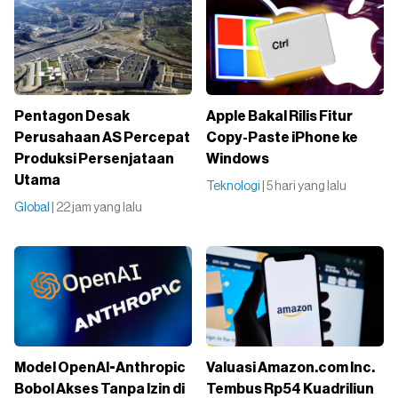
Pentagon Desak
Apple Bakal Rilis Fitur
Perusahaan AS Percepat
Copy-Paste iPhone ke
Produksi Persenjataan
Windows
Utama
Teknologi
| 5 hari yang lalu
Global
| 22 jam yang lalu
Model OpenAI-Anthropic
Valuasi Amazon.com Inc.
Bobol Akses Tanpa Izin di
Tembus Rp54 Kuadriliun