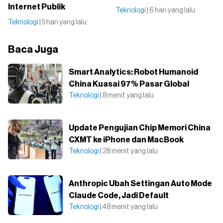
Internet Publik
Teknologi
| 6 hari yang lalu
Teknologi
| 5 hari yang lalu
Baca Juga
Smart Analytics: Robot Humanoid
China Kuasai 97% Pasar Global
Teknologi
| 8 menit yang lalu
Update Pengujian Chip Memori China
CXMT ke iPhone dan MacBook
Teknologi
| 28 menit yang lalu
Anthropic Ubah Settingan Auto Mode
Claude Code, Jadi Default
Teknologi
| 48 menit yang lalu