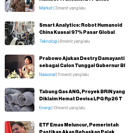
Market
| 3 menit yang lalu
Smart Analytics: Robot Humanoid
China Kuasai 97% Pasar Global
Teknologi
| 8 menit yang lalu
Prabowo Ajukan Destry Damayanti
sebagai Calon Tunggal Gubernur BI
Nasional
| 11 menit yang lalu
Tabung Gas ANG, Proyek BRIN yang
Diklaim Hemat Devisa LPG Rp26 T
Energi
| 13 menit yang lalu
ETF Emas Meluncur, Pemerintah
Pastikan Akan Bebaskan Pajak