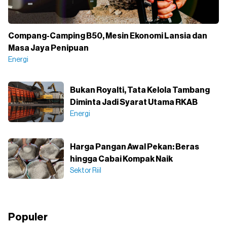
Compang-Camping B50, Mesin Ekonomi Lansia dan
Masa Jaya Penipuan
Energi
Bukan Royalti, Tata Kelola Tambang
Diminta Jadi Syarat Utama RKAB
Energi
Harga Pangan Awal Pekan: Beras
hingga Cabai Kompak Naik
Sektor Riil
Populer