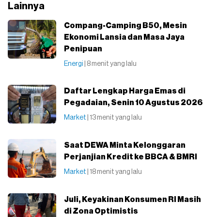
Lainnya
Compang-Camping B50, Mesin
Ekonomi Lansia dan Masa Jaya
Penipuan
Energi
| 8 menit yang lalu
Daftar Lengkap Harga Emas di
Pegadaian, Senin 10 Agustus 2026
Market
| 13 menit yang lalu
Saat DEWA Minta Kelonggaran
Perjanjian Kredit ke BBCA & BMRI
Market
| 18 menit yang lalu
Juli, Keyakinan Konsumen RI Masih
di Zona Optimistis