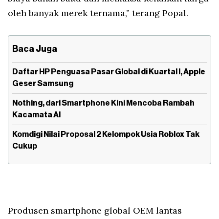
oleh banyak merek ternama,” terang Popal.
Baca Juga
Daftar HP Penguasa Pasar Global di Kuartal I, Apple
Geser Samsung
Nothing, dari Smartphone Kini Mencoba Rambah
Kacamata AI
Komdigi Nilai Proposal 2 Kelompok Usia Roblox Tak
Cukup
Produsen smartphone global OEM lantas