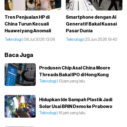
Tren Penjualan HP di
Smartphone dengan AI
China Turun Kecuali
Generatif Bakal Kuasai
Huawei yang Anomali
Pasar Dunia
Teknologi
| 08 Jul 2026 13:08
Teknologi
| 23 Jun 2026 19:40
Baca Juga
Produsen Chip Asal China Moore
Threads Bakal IPO di Hong Kong
Teknologi
| 13 jam yang lalu
Hidupkan Ide Sampah Plastik Jadi
Solar Usai BRIN Demo ke Prabowo
Teknologi
| 16 jam yang lalu