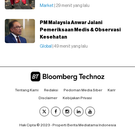
Market
| 29 menit yang lalu
PM Malaysia Anwar Jalani
Pemeriksaan Medis & Observasi
Kesehatan
Global
| 49 menit yang lalu
Tentang Kami
Redaksi
Pedoman Media Siber
Karir
Disclaimer
Kebijakan Privasi
Hak Cipta © 2023 - Properti Berita Mediatama Indonesia