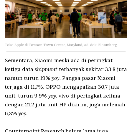
Toko Apple di Towson Town Center, Maryland, AS. dok: Bloomberg
Sementara, Xiaomi meski ada di peringkat
ketiga data
shipment
terbanyak sekitar 33,8 juta
namun turun 19%
yoy.
Pangsa pasar Xiaomi
terjaga di 11,7%. OPPO mengapalkan 30,7 juta
unit, turun 9,9%
yoy.
vivo di peringkat kelima
dengan 21,2 juta unit HP dikirim, juga melemah
6,8%
yoy.
Counterpoint Research belum lama juga