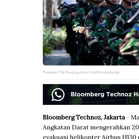
Pasukan TNI (SeongJoon Cho/Bloomberg)
Bloomberg Technoz, Jakarta
- Ma
Angkatan Darat mengerahkan 209
evakuasi helikopter Airbus H130