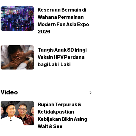
Keseruan Bermain di
Wahana Permainan
Modern Fun Asia Expo
2026
Tangis Anak SD Iringi
Vaksin HPV Perdana
bagi Laki-Laki
Video
Rupiah Terpuruk &
Ketidakpastian
Kebijakan Bikin Asing
Wait & See