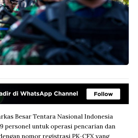
rkas Besar Tentara Nasional Indonesia
 personel untuk operasi pencarian dan
 dengan nomor registrasi PK-CFX yang