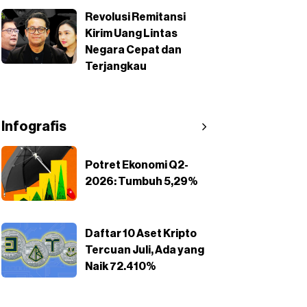
Revolusi Remitansi
Kirim Uang Lintas
Negara Cepat dan
Terjangkau
Infografis
Potret Ekonomi Q2-
2026: Tumbuh 5,29%
Daftar 10 Aset Kripto
Tercuan Juli, Ada yang
Naik 72.410%