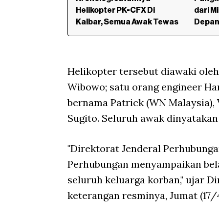
Helikopter PK-CFX Di
dari M
Kalbar, Semua Awak Tewas
Depa
Helikopter tersebut diawaki ole
Wibowo; satu orang engineer H
bernama Patrick (WN Malaysia), Vic
Sugito. Seluruh awak dinyatakan
"Direktorat Jenderal Perhubung
Perhubungan menyampaikan bel
seluruh keluarga korban," ujar D
keterangan resminya, Jumat (17/