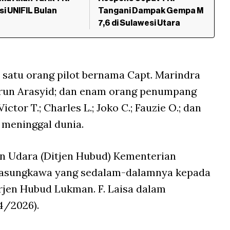
isi UNIFIL Bulan
Tangani Dampak Gempa M
n
7,6 di Sulawesi Utara
h satu orang pilot bernama Capt. Marindra
arun Arasyid; dan enam orang penumpang
tor T.; Charles L.; Joko C.; Fauzie O.; dan
 meninggal dunia.
an Udara (Ditjen Hubud) Kementerian
asungkawa yang sedalam-dalamnya kepada
irjen Hubud Lukman. F. Laisa dalam
4/2026).