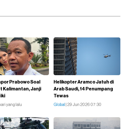
Lapor Prabowo Soal
Helikopter Aramco Jatuh di
t Kalimantan, Janji
Arab Saudi, 14 Penumpang
iki
Tewas
 hari yang lalu
Global
| 29 Jun 2026 07:30