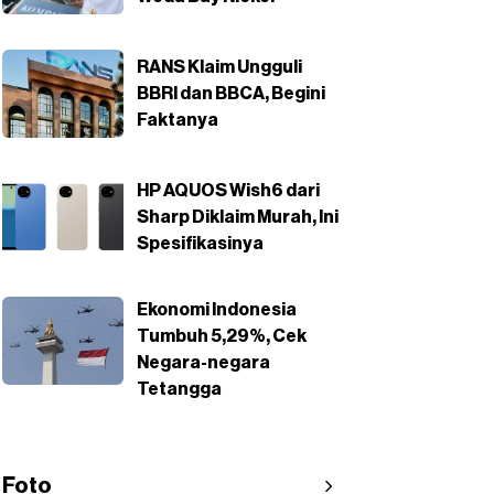
RANS Klaim Ungguli
BBRI dan BBCA, Begini
Faktanya
HP AQUOS Wish6 dari
Sharp Diklaim Murah, Ini
Spesifikasinya
Ekonomi Indonesia
Tumbuh 5,29%, Cek
Negara-negara
Tetangga
Foto