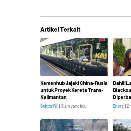
Artikel Terkait
Kemenhub Jajaki China-Rusia
Bahlil 
untuk Proyek Kereta Trans-
Blackou
Kalimantan
Diperba
Sektor Riil
| 3 jam yang lalu
Energi
| 2