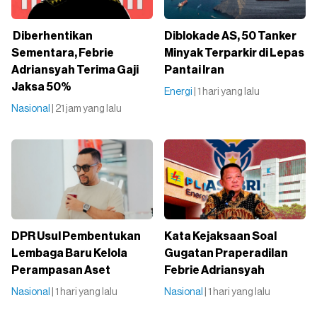
Diberhentikan
Diblokade AS, 50 Tanker
Sementara, Febrie
Minyak Terparkir di Lepas
Adriansyah Terima Gaji
Pantai Iran
Jaksa 50%
Energi
| 1 hari yang lalu
Nasional
| 21 jam yang lalu
DPR Usul Pembentukan
Kata Kejaksaan Soal
Lembaga Baru Kelola
Gugatan Praperadilan
Perampasan Aset
Febrie Adriansyah
Nasional
| 1 hari yang lalu
Nasional
| 1 hari yang lalu