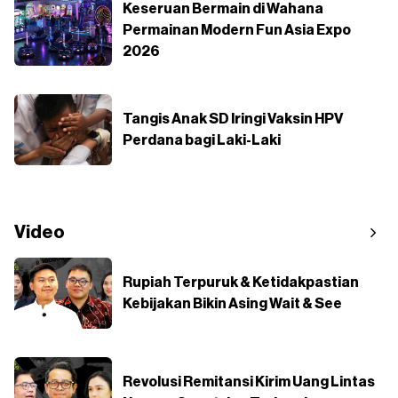
Keseruan Bermain di Wahana
Permainan Modern Fun Asia Expo
2026
Tangis Anak SD Iringi Vaksin HPV
Perdana bagi Laki-Laki
Video
Rupiah Terpuruk & Ketidakpastian
Kebijakan Bikin Asing Wait & See
Revolusi Remitansi Kirim Uang Lintas