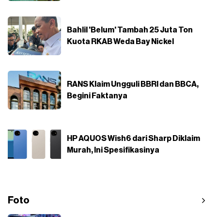
Bahlil 'Belum' Tambah 25 Juta Ton
Kuota RKAB Weda Bay Nickel
RANS Klaim Ungguli BBRI dan BBCA,
Begini Faktanya
HP AQUOS Wish6 dari Sharp Diklaim
Murah, Ini Spesifikasinya
Foto