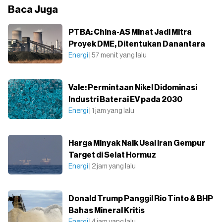
Baca Juga
PTBA: China-AS Minat Jadi Mitra
Proyek DME, Ditentukan Danantara
Energi
| 57 menit yang lalu
Vale: Permintaan Nikel Didominasi
Industri Baterai EV pada 2030
Energi
| 1 jam yang lalu
Harga Minyak Naik Usai Iran Gempur
Target di Selat Hormuz
Energi
| 2 jam yang lalu
Donald Trump Panggil Rio Tinto & BHP
Bahas Mineral Kritis
Energi
| 4 jam yang lalu