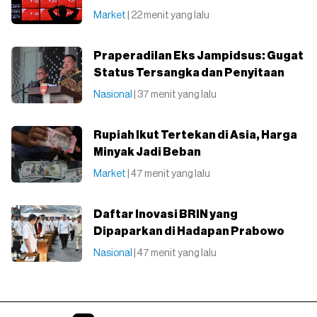
Market
| 22 menit yang lalu
Praperadilan Eks Jampidsus: Gugat
Status Tersangka dan Penyitaan
Nasional
| 37 menit yang lalu
Rupiah Ikut Tertekan di Asia, Harga
Minyak Jadi Beban
Market
| 47 menit yang lalu
Daftar Inovasi BRIN yang
Dipaparkan di Hadapan Prabowo
Nasional
| 47 menit yang lalu