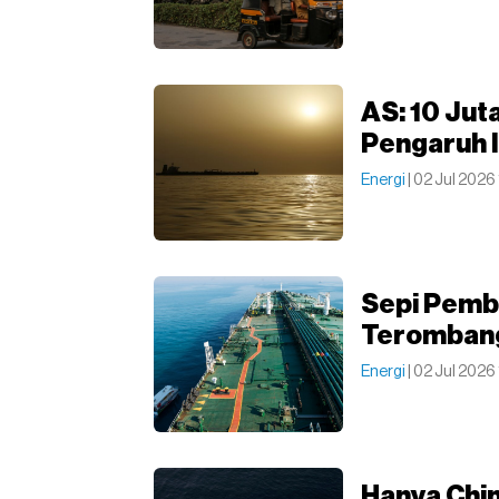
AS: 10 Jut
Pengaruh 
Energi
| 02 Jul 2026
Sepi Pembe
Terombang
Energi
| 02 Jul 2026
Hanya Chin