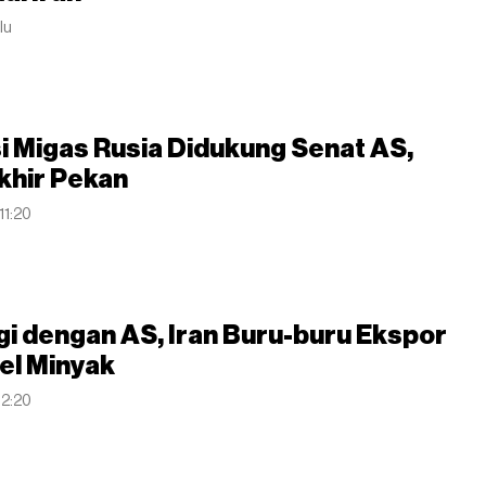
alu
 Migas Rusia Didukung Senat AS,
khir Pekan
11:20
i dengan AS, Iran Buru-buru Ekspor
rel Minyak
12:20