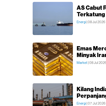
AS Cabut R
Terkatung 
Energi
| 08 Jul 2026
Emas Mero
Minyak Ira
Market
| 08 Jul 202
Kilang Indi
Perpanjan
Energi
| 07 Jul 202