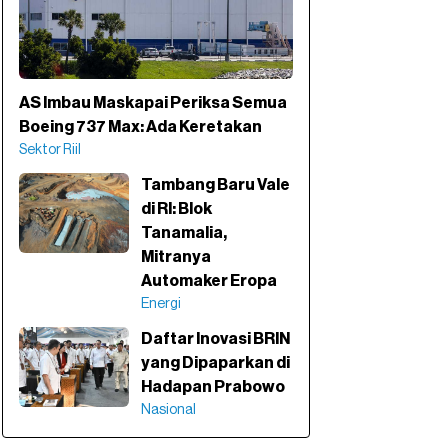
AS Imbau Maskapai Periksa Semua
Boeing 737 Max: Ada Keretakan
Sektor Riil
Tambang Baru Vale
di RI: Blok
Tanamalia,
Mitranya
Automaker Eropa
Energi
Daftar Inovasi BRIN
yang Dipaparkan di
Hadapan Prabowo
Nasional