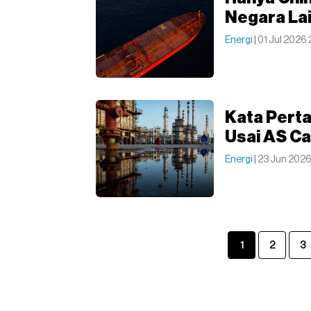
Negara La
Energi
| 01 Jul 2026
Kata Perta
Usai AS Ca
Energi
| 23 Jun 2026
1
2
3