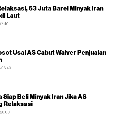
elaksasi, 63 Juta Barel Minyak Iran
di Laut
 17:40
sot Usai AS Cabut Waiver Penjualan
n
6 06:40
a Siap Beli Minyak Iran Jika AS
g Relaksasi
6 20:00