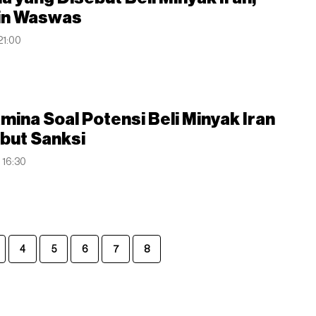
in Waswas
 21:00
mina Soal Potensi Beli Minyak Iran
but Sanksi
 16:30
4
5
6
7
8