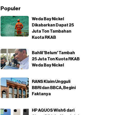
Populer
Weda Bay Nickel
Dikabarkan Dapat 25
Juta Ton Tambahan
Kuota RKAB
Bahlil 'Belum' Tambah
25 Juta Ton Kuota RKAB
Weda Bay Nickel
RANS Klaim Ungguli
BBRI dan BBCA, Begini
Faktanya
HP AQUOS Wish6 dari