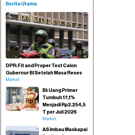
Berita Utama
DPR: Fit and Proper Test Calon
Gubernur BI Setelah Masa Reses
Market
BI: Uang Primer
Tumbuh 17,1%
Menjadi Rp2.254,5
T per Juli 2026
Market
AS Imbau Maskapai