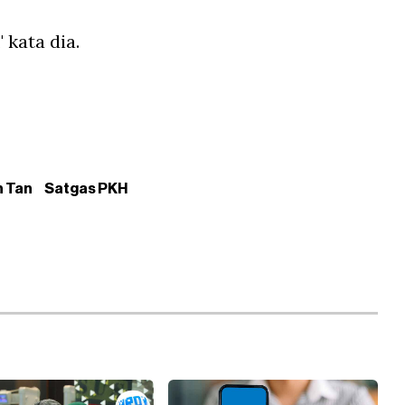
 kata dia.
n Tan
Satgas PKH