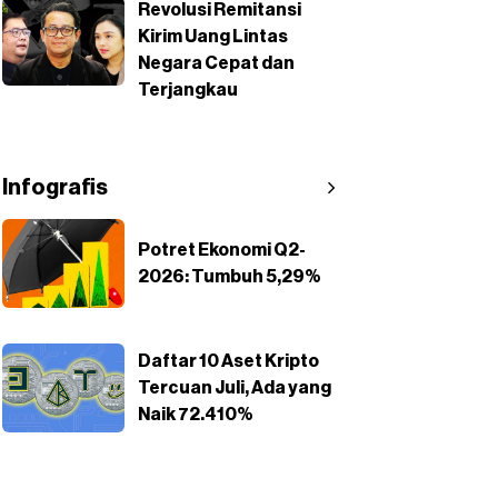
Revolusi Remitansi
Kirim Uang Lintas
Negara Cepat dan
Terjangkau
Infografis
Potret Ekonomi Q2-
2026: Tumbuh 5,29%
Daftar 10 Aset Kripto
Tercuan Juli, Ada yang
Naik 72.410%