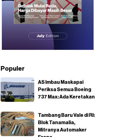
Populer
AS Imbau Maskapai
Periksa Semua Boeing
737 Max: Ada Keretakan
Tambang Baru Vale di RI:
Blok Tanamalia,
Mitranya Automaker