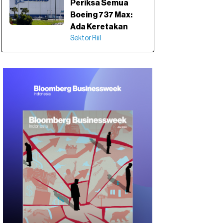
Periksa Semua
Boeing 737 Max:
Ada Keretakan
Sektor Riil