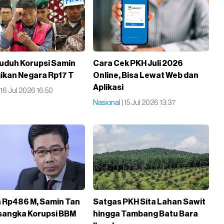
uduh Korupsi Samin
Cara Cek PKH Juli 2026
ikan Negara Rp17 T
Online, Bisa Lewat Web dan
Aplikasi
| 16 Jul 2026 16:50
Nasional
| 15 Jul 2026 13:37
 Rp486 M, Samin Tan
Satgas PKH Sita Lahan Sawit
rsangka Korupsi BBM
hingga Tambang Batu Bara