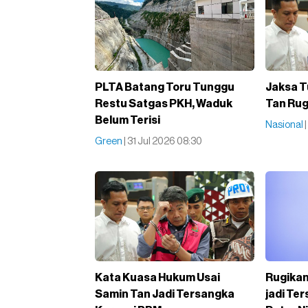
PLTA Batang Toru Tunggu
Jaksa T
Restu Satgas PKH, Waduk
Tan Rug
Belum Terisi
Nasional
Green
| 31 Jul 2026 08:30
Kata Kuasa Hukum Usai
Rugikan
Samin Tan Jadi Tersangka
jadi Te