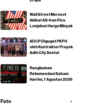
Eropa
Wall Street Merosot
Akibat AS-Iran Picu
Lonjakan Harga Minyak
ADCP Digugat PKPU
oleh Kontraktor Proyek
Adhi City Sentul
Rangkuman
Rekomendasi Saham
Hari Ini, 7 Agustus 2026
Foto