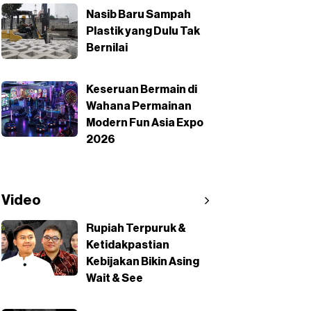
Nasib Baru Sampah
Plastik yang Dulu Tak
Bernilai
Keseruan Bermain di
Wahana Permainan
Modern Fun Asia Expo
2026
Video
Rupiah Terpuruk &
Ketidakpastian
Kebijakan Bikin Asing
Wait & See