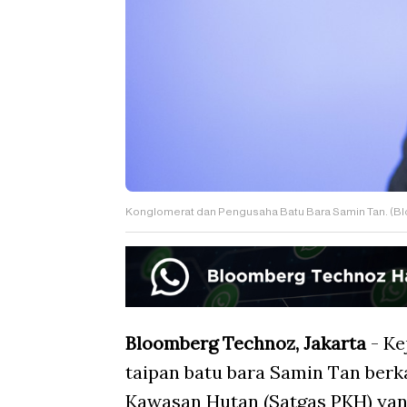
Konglomerat dan Pengusaha Batu Bara Samin Tan. (B
Bloomberg Technoz, Jakarta
- Ke
taipan batu bara Samin Tan berk
Kawasan Hutan (Satgas PKH) yan