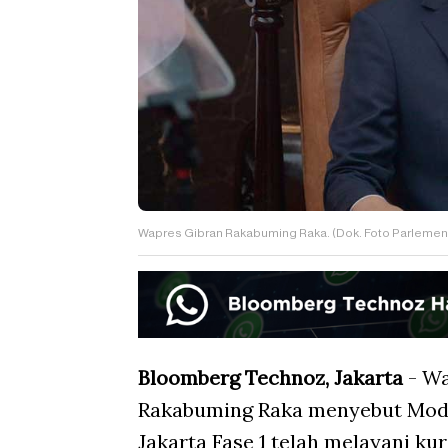
Wapres Gibran Rakabuming Raka. (Dok. Foto Parlemen
Bloomberg Technoz, Jakarta
- Wa
Rakabuming Raka menyebut Moda
Jakarta Fase 1 telah melayani ku