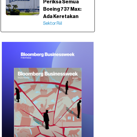
Periksa Semua
Boeing 737 Max:
Ada Keretakan
Sektor Riil