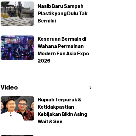
Nasib Baru Sampah
Plastik yang Dulu Tak
Bernilai
Keseruan Bermain di
Wahana Permainan
Modern Fun Asia Expo
2026
Video
Rupiah Terpuruk &
Ketidakpastian
Kebijakan Bikin Asing
Wait & See