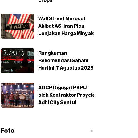
Eropa
Wall Street Merosot
Akibat AS-Iran Picu
Lonjakan Harga Minyak
Rangkuman
Rekomendasi Saham
Hari Ini, 7 Agustus 2026
ADCP Digugat PKPU
oleh Kontraktor Proyek
Adhi City Sentul
Foto