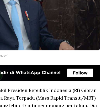
/Devi)
kil Presiden Republik Indonesia (RI) Gibran
 Raya Terpadu (Mass Rapid Transit/MRT)
rang lebih 47 juta penumpang per tahun. Dia