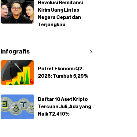
Revolusi Remitansi
Kirim Uang Lintas
Negara Cepat dan
Terjangkau
Infografis
Potret Ekonomi Q2-
2026: Tumbuh 5,29%
Daftar 10 Aset Kripto
Tercuan Juli, Ada yang
Naik 72.410%