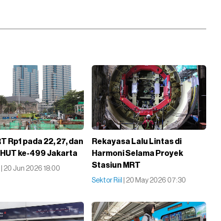
T Rp1 pada 22, 27, dan
Rekayasa Lalu Lintas di
, HUT ke-499 Jakarta
Harmoni Selama Proyek
Stasiun MRT
l
| 20 Jun 2026 18:00
Sektor Riil
| 20 May 2026 07:30