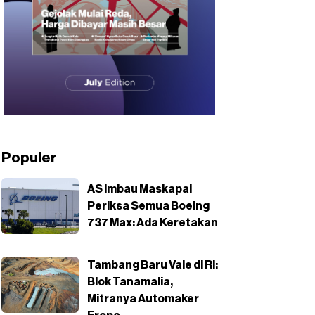
Populer
AS Imbau Maskapai
Periksa Semua Boeing
737 Max: Ada Keretakan
Tambang Baru Vale di RI:
Blok Tanamalia,
Mitranya Automaker