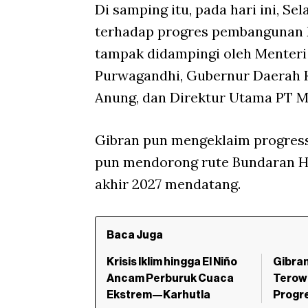
Di samping itu, pada hari ini, S
terhadap progres pembangunan M
tampak didampingi oleh Menteri
Purwagandhi, Gubernur Daerah K
Anung, dan Direktur Utama PT M
Gibran pun mengeklaim progress 
pun mendorong rute Bundaran H
akhir 2027 mendatang.
Baca Juga
Krisis Iklim hingga El Niño
Gibra
Ancam Perburuk Cuaca
Terow
Ekstrem—Karhutla
Progr