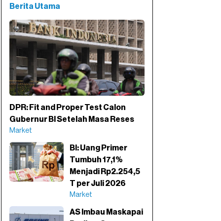
Berita Utama
DPR: Fit and Proper Test Calon
Gubernur BI Setelah Masa Reses
Market
BI: Uang Primer
Tumbuh 17,1%
Menjadi Rp2.254,5
T per Juli 2026
Market
AS Imbau Maskapai