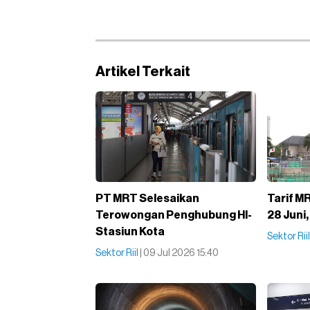
Artikel Terkait
PT MRT Selesaikan
Tarif MR
Terowongan Penghubung HI-
28 Juni
Stasiun Kota
Sektor Rii
Sektor Riil
| 09 Jul 2026 15:40