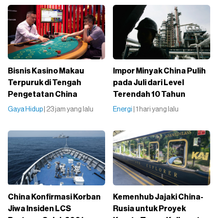
Bisnis Kasino Makau
Impor Minyak China Pulih
Terpuruk di Tengah
pada Juli dari Level
Pengetatan China
Terendah 10 Tahun
Gaya Hidup
| 23 jam yang lalu
Energi
| 1 hari yang lalu
China Konfirmasi Korban
Kemenhub Jajaki China-
Jiwa Insiden LCS
Rusia untuk Proyek