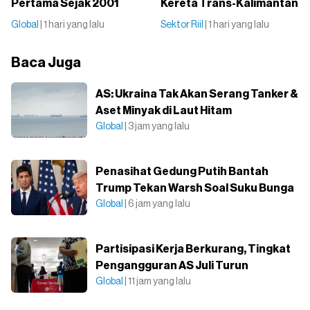
Pertama Sejak 2001
Kereta Trans-Kalimantan
Global
| 1 hari yang lalu
Sektor Riil
| 1 hari yang lalu
Baca Juga
AS: Ukraina Tak Akan Serang Tanker &
Aset Minyak di Laut Hitam
Global
| 3 jam yang lalu
Penasihat Gedung Putih Bantah
Trump Tekan Warsh Soal Suku Bunga
Global
| 6 jam yang lalu
Partisipasi Kerja Berkurang, Tingkat
Pengangguran AS Juli Turun
Global
| 11 jam yang lalu