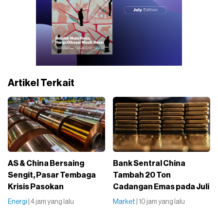
Artikel Terkait
AS & China Bersaing
Bank Sentral China
Sengit, Pasar Tembaga
Tambah 20 Ton
Krisis Pasokan
Cadangan Emas pada Juli
Energi
| 4 jam yang lalu
Market
| 10 jam yang lalu