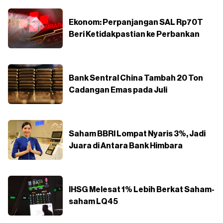
Ekonom: Perpanjangan SAL Rp70T
Beri Ketidakpastian ke Perbankan
Bank Sentral China Tambah 20 Ton
Cadangan Emas pada Juli
Saham BBRI Lompat Nyaris 3%, Jadi
Juara di Antara Bank Himbara
IHSG Melesat 1% Lebih Berkat Saham-
saham LQ45