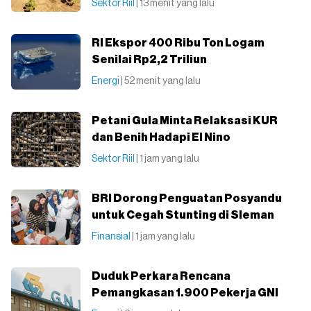
Sektor Riil
| 13 menit yang lalu
RI Ekspor 400 Ribu Ton Logam
Senilai Rp2,2 Triliun
Energi
| 52 menit yang lalu
Petani Gula Minta Relaksasi KUR
dan Benih Hadapi El Nino
Sektor Riil
| 1 jam yang lalu
BRI Dorong Penguatan Posyandu
untuk Cegah Stunting di Sleman
Finansial
| 1 jam yang lalu
Duduk Perkara Rencana
Pemangkasan 1.900 Pekerja GNI