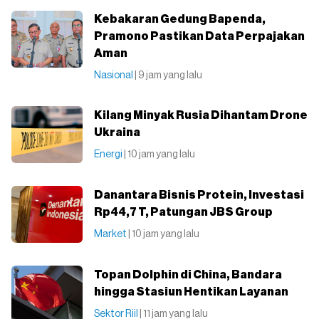
Kebakaran Gedung Bapenda,
Pramono Pastikan Data Perpajakan
Aman
Nasional
| 9 jam yang lalu
Kilang Minyak Rusia Dihantam Drone
Ukraina
Energi
| 10 jam yang lalu
Danantara Bisnis Protein, Investasi
Rp44,7 T, Patungan JBS Group
Market
| 10 jam yang lalu
Topan Dolphin di China, Bandara
hingga Stasiun Hentikan Layanan
Sektor Riil
| 11 jam yang lalu