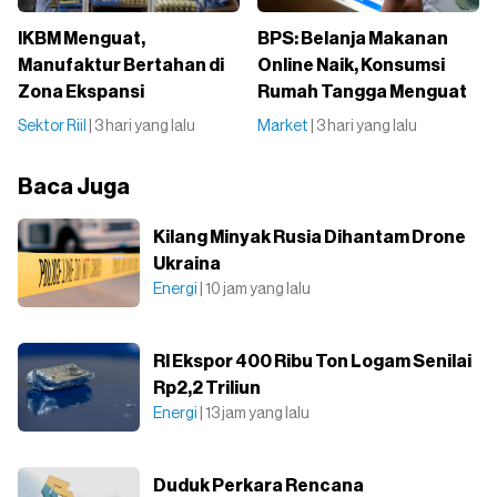
IKBM Menguat,
BPS: Belanja Makanan
Manufaktur Bertahan di
Online Naik, Konsumsi
Zona Ekspansi
Rumah Tangga Menguat
Sektor Riil
| 3 hari yang lalu
Market
| 3 hari yang lalu
Baca Juga
Kilang Minyak Rusia Dihantam Drone
Ukraina
Energi
| 10 jam yang lalu
RI Ekspor 400 Ribu Ton Logam Senilai
Rp2,2 Triliun
Energi
| 13 jam yang lalu
Duduk Perkara Rencana