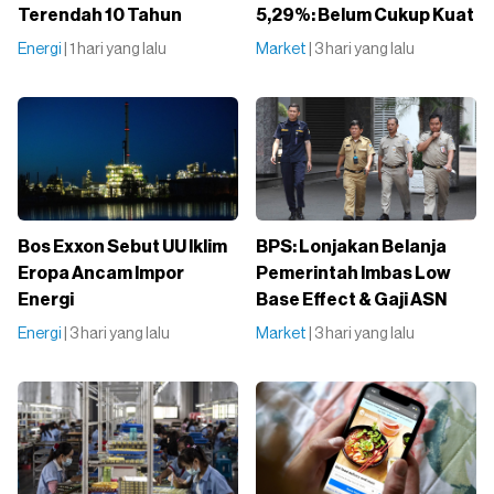
Terendah 10 Tahun
5,29%: Belum Cukup Kuat
Energi
| 1 hari yang lalu
Market
| 3 hari yang lalu
Bos Exxon Sebut UU Iklim
BPS: Lonjakan Belanja
Eropa Ancam Impor
Pemerintah Imbas Low
Energi
Base Effect & Gaji ASN
Energi
| 3 hari yang lalu
Market
| 3 hari yang lalu