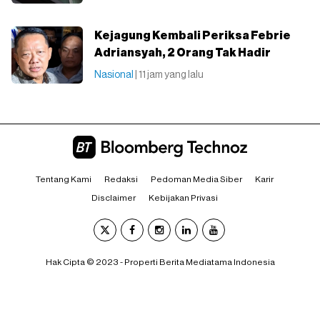
Kejagung Kembali Periksa Febrie
Adriansyah, 2 Orang Tak Hadir
Nasional
| 11 jam yang lalu
Tentang Kami
Redaksi
Pedoman Media Siber
Karir
Disclaimer
Kebijakan Privasi
Hak Cipta © 2023 - Properti Berita Mediatama Indonesia