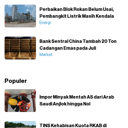
Perbaikan Blok Rokan Belum Usai,
Pembangkit Listrik Masih Kendala
Energi
Bank Sentral China Tambah 20 Ton
Cadangan Emas pada Juli
Market
Populer
Impor Minyak Mentah AS dari Arab
Saudi Anjlok hingga Nol
TINS Kehabisan Kuota RKAB di