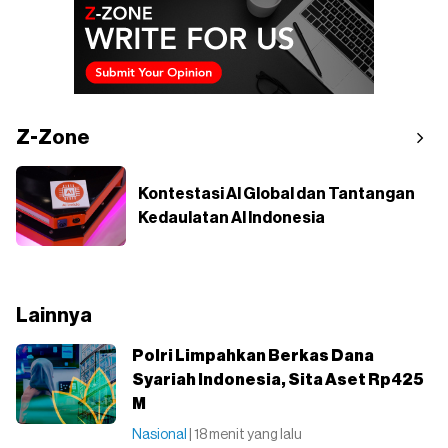
Z-Zone
Kontestasi AI Global dan Tantangan
Kedaulatan AI Indonesia
Lainnya
Polri Limpahkan Berkas Dana
Syariah Indonesia, Sita Aset Rp425
M
Nasional
| 18 menit yang lalu