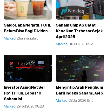
Saldo Laba Negatif, FORE
Saham Chip AS Catat
Belum Bisa Bagi Dividen
Kenaikan Terbesar Sejak
April 2025
Market
| 2 hari yang lalu
Market
| 31 Jul 2026 05:25
Investor Asing Net Sell
Mengintip Arah Penghuni
Rp1 Triliun, Lepas 10
Baru Indeks Saham LQ45
Saham Ini
Market
| 28 Jul 2026 15:15
Market
| 29 Jul 2026 08:28