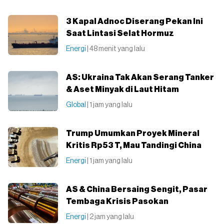
3 Kapal Adnoc Diserang Pekan Ini
Saat Lintasi Selat Hormuz
Energi
| 48 menit yang lalu
AS: Ukraina Tak Akan Serang Tanker
& Aset Minyak di Laut Hitam
Global
| 1 jam yang lalu
Trump Umumkan Proyek Mineral
Kritis Rp53 T, Mau Tandingi China
Energi
| 1 jam yang lalu
AS & China Bersaing Sengit, Pasar
Tembaga Krisis Pasokan
Energi
| 2 jam yang lalu