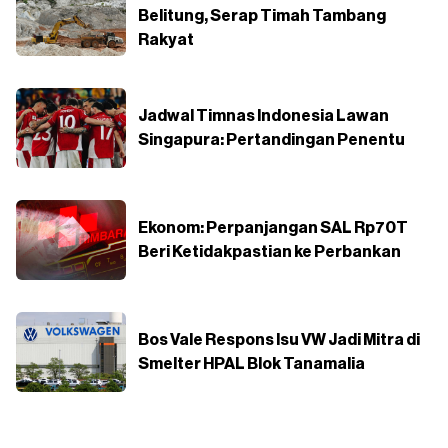
Belitung, Serap Timah Tambang
Rakyat
Jadwal Timnas Indonesia Lawan
Singapura: Pertandingan Penentu
Ekonom: Perpanjangan SAL Rp70T
Beri Ketidakpastian ke Perbankan
Bos Vale Respons Isu VW Jadi Mitra di
Smelter HPAL Blok Tanamalia