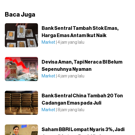
Baca Juga
Bank Sentral Tambah Stok Emas,
Harga Emas Antam Ikut Naik
Market
| 4 jam yang lalu
Devisa Aman, Tapi Neraca BI Belum
Sepenuhnya Nyaman
Market
| 4 jam yang lalu
Bank Sentral China Tambah 20 Ton
Cadangan Emas pada Juli
Market
| 8 jam yang lalu
Saham BBRI Lompat Nyaris 3%, Jadi