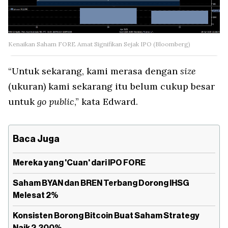
Kenaikan Saham FORE Amat Signifikan Sejak IPO (Bloomberg)
“Untuk sekarang, kami merasa dengan
size
(ukuran) kami sekarang itu belum cukup besar
untuk
go public
,” kata Edward.
Baca Juga
Mereka yang 'Cuan' dari IPO FORE
Saham BYAN dan BREN Terbang Dorong IHSG
Melesat 2%
Konsisten Borong Bitcoin Buat Saham Strategy
Naik 2.300%