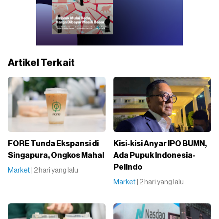
Artikel Terkait
FORE Tunda Ekspansi di
Kisi-kisi Anyar IPO BUMN,
Singapura, Ongkos Mahal
Ada Pupuk Indonesia-
Pelindo
Market
| 2 hari yang lalu
Market
| 2 hari yang lalu